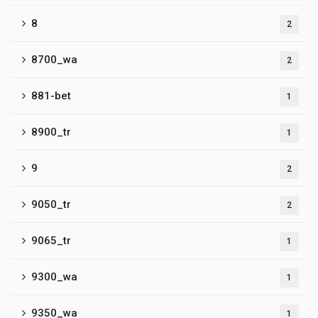
8
2
8700_wa
2
881-bet
1
8900_tr
1
9
2
9050_tr
2
9065_tr
1
9300_wa
1
9350_wa
1