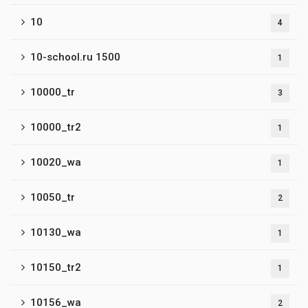
10
4
10-school.ru 1500
1
10000_tr
3
10000_tr2
1
10020_wa
1
10050_tr
2
10130_wa
1
10150_tr2
1
10156_wa
2