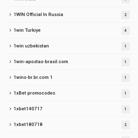
1WIN Official In Russia
2
1win Turkiye
4
1win uzbekistan
1
1win-apostas-brasil.com
1
1wins-br.br.com 1
1
1xBet promocodes
1
1xbet140717
1
1xbet180718
2