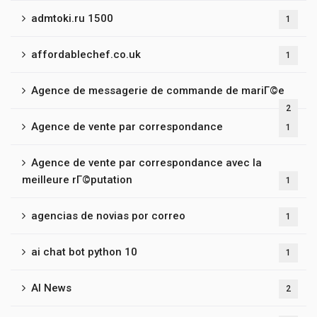
admtoki.ru 1500
1
affordablechef.co.uk
1
Agence de messagerie de commande de mariГ©e
2
Agence de vente par correspondance
1
Agence de vente par correspondance avec la
meilleure rГ©putation
1
agencias de novias por correo
1
ai chat bot python 10
1
AI News
2