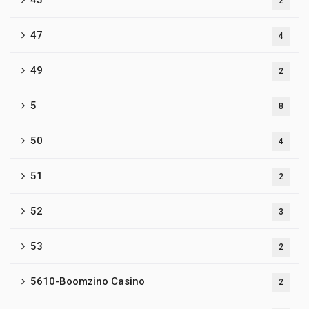
45
2
47
4
49
2
5
8
50
4
51
2
52
3
53
2
5610-Boomzino Casino
2