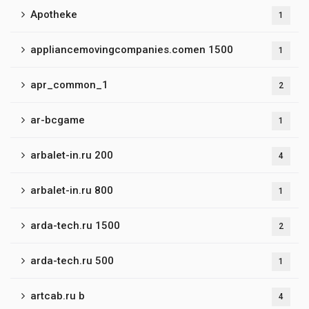
Apotheke
1
appliancemovingcompanies.comen 1500
1
apr_common_1
2
ar-bcgame
1
arbalet-in.ru 200
4
arbalet-in.ru 800
1
arda-tech.ru 1500
2
arda-tech.ru 500
1
artcab.ru b
4