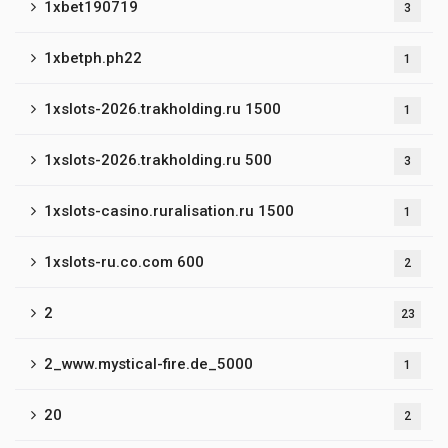
1xbet190719
3
1xbetph.ph22
1
1xslots-2026.trakholding.ru 1500
1
1xslots-2026.trakholding.ru 500
3
1xslots-casino.ruralisation.ru 1500
1
1xslots-ru.co.com 600
2
2
23
2_www.mystical-fire.de_5000
1
20
2