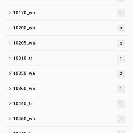
10170_wa
1
10200_wa
3
10205_wa
2
10310_tr
1
10350_wa
2
10360_wa
1
10440_tr
1
10450_wa
1