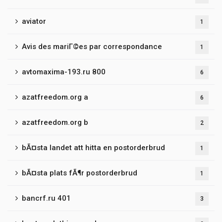
aviator
1
Avis des mariГ©es par correspondance
1
avtomaxima-193.ru 800
6
azatfreedom.org a
6
azatfreedom.org b
2
bÃ¤sta landet att hitta en postorderbrud
1
bÃ¤sta plats fÃ¶r postorderbrud
1
bancrf.ru 401
3