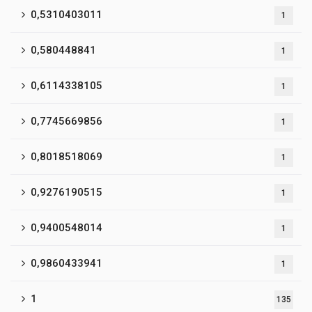
0,5310403011
1
0,580448841
1
0,6114338105
1
0,7745669856
1
0,8018518069
1
0,9276190515
1
0,9400548014
1
0,9860433941
1
1
135