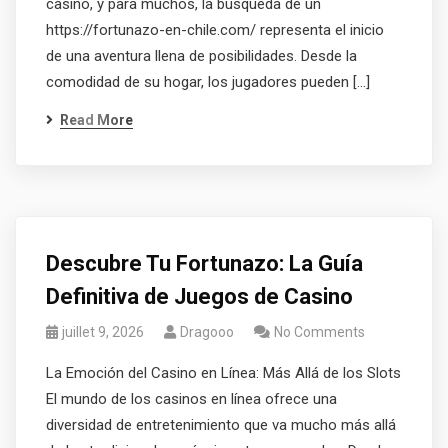
casino, y para muchos, la búsqueda de un
https://fortunazo-en-chile.com/ representa el inicio
de una aventura llena de posibilidades. Desde la
comodidad de su hogar, los jugadores pueden […]
Read More
Descubre Tu Fortunazo: La Guía
Definitiva de Juegos de Casino
juillet 9, 2026
Dragooo
No Comments
La Emoción del Casino en Línea: Más Allá de los Slots
El mundo de los casinos en línea ofrece una
diversidad de entretenimiento que va mucho más allá