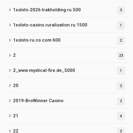
1xslots-2026.trakholding.ru 500
3
1xslots-casino.ruralisation.ru 1500
1
1xslots-ru.co.com 600
2
2
23
2_www.mystical-fire.de_5000
1
20
2
2019-BroWinner Casino
2
21
4
22
3