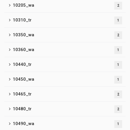
10205_wa
2
10310_tr
1
10350_wa
2
10360_wa
1
10440_tr
1
10450_wa
1
10465_tr
2
10480_tr
2
10490_wa
1