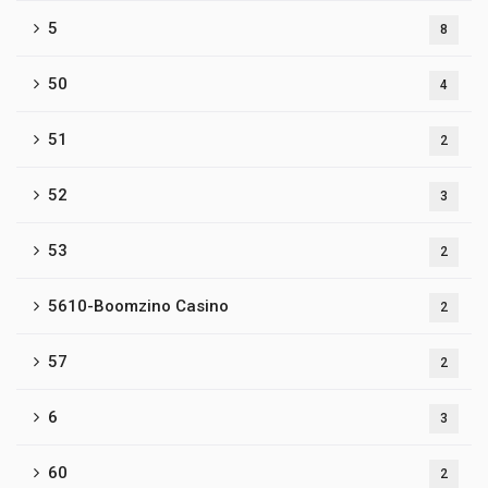
5
8
50
4
51
2
52
3
53
2
5610-Boomzino Casino
2
57
2
6
3
60
2