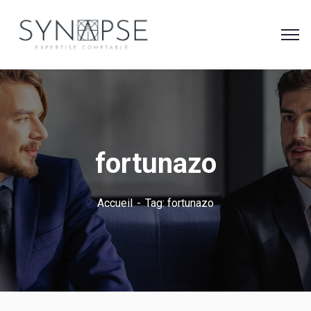
fortunazo
Accueil
Tag: fortunazo