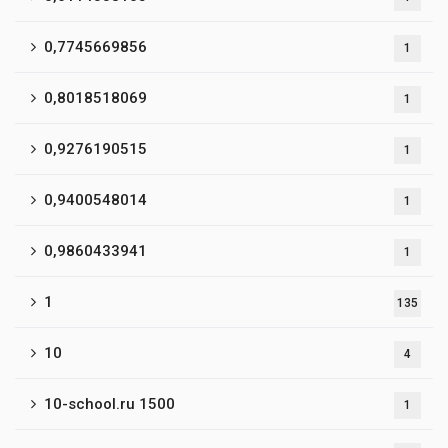
0,7745669856
1
0,8018518069
1
0,9276190515
1
0,9400548014
1
0,9860433941
1
1
135
10
4
10-school.ru 1500
1