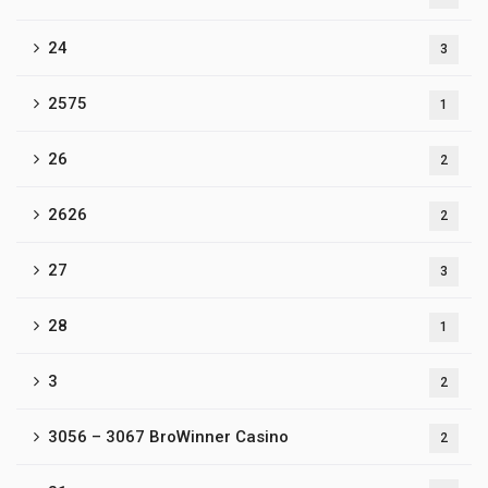
24
3
2575
1
26
2
2626
2
27
3
28
1
3
2
3056 – 3067 BroWinner Casino
2