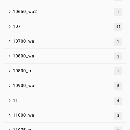
10650_wa2
1
107
54
10700_wa
1
10800_wa
2
10830_tr
1
10900_wa
5
11
6
11000_wa
2