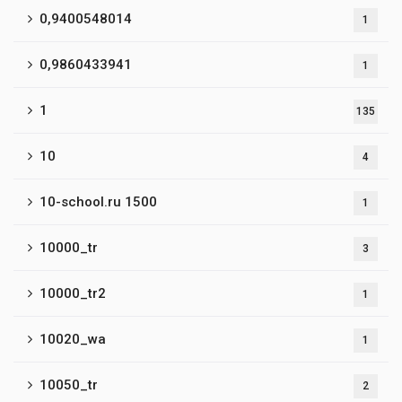
0,9400548014
1
0,9860433941
1
1
135
10
4
10-school.ru 1500
1
10000_tr
3
10000_tr2
1
10020_wa
1
10050_tr
2