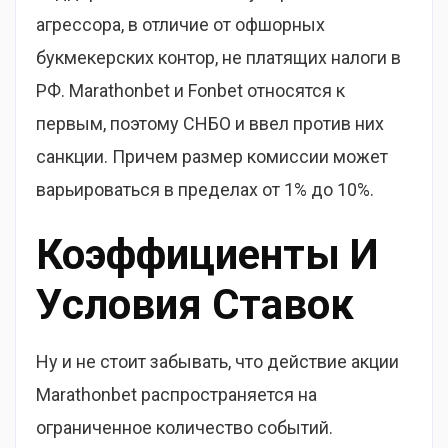
агрессора, в отличие от офшорных
букмекерских контор, не платящих налоги в
РФ. Marathonbet и Fonbet относятся к
первым, поэтому СНБО и ввел против них
санкции. Причем размер комиссии может
варьироваться в пределах от 1% до 10%.
Коэффициенты И
Условия Ставок
Ну и не стоит забывать, что действие акции
Marathonbet распространяется на
ограниченное количество событий.