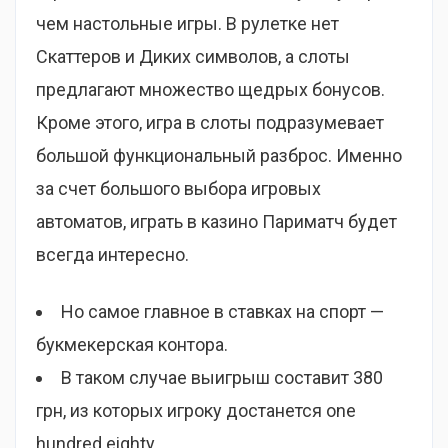
чем настольные игры. В рулетке нет
Скаттеров и Диких символов, а слоты
предлагают множество щедрых бонусов.
Кроме этого, игра в слоты подразумевает
большой функциональный разброс. Именно
за счет большого выбора игровых
автоматов, играть в казино Париматч будет
всегда интересно.
Но самое главное в ставках на спорт —
букмекерская контора.
В таком случае выигрыш составит 380
грн, из которых игроку достанется one
hundred eighty.