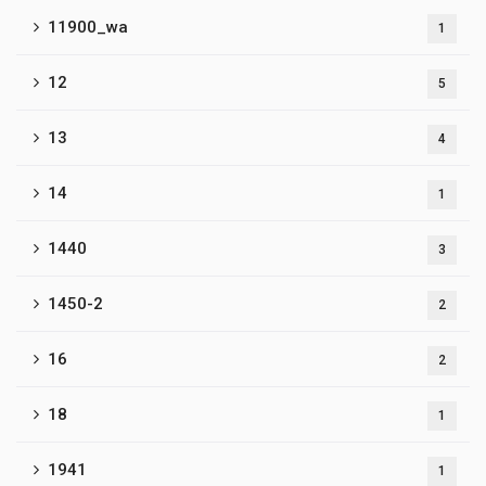
11900_wa
1
12
5
13
4
14
1
1440
3
1450-2
2
16
2
18
1
1941
1