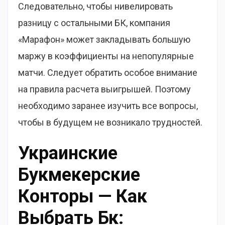
Следовательно, чтобы нивелировать
разницу с остальными БК, компания
«Марафон» может закладывать большую
маржу в коэффициенты на непопулярные
матчи. Следует обратить особое внимание
на правила расчета выигрышей. Поэтому
необходимо заранее изучить все вопросы,
чтобы в будущем не возникало трудностей.
Украинские
Букмекерские
Конторы — Как
Выбрать Бк: