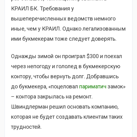
КРАИЛ БК. Требования у
вышеперечисленных ведомств немного
иные, чем у КРАИЛ. Однако легализованным
ими букмекерам тоже следует доверять.
Однажды зимой он проиграл $300 и поехал
через непогоду и гололед в букмекерскую
контору, чтобы вернуть долг. Добравшись
до букмекера, «поцеловал
париматич
замок»
– контора закрылась на ремонт.
Швиндлерман решил основать компанию,
которая не будет создавать клиентам таких
трудностей.