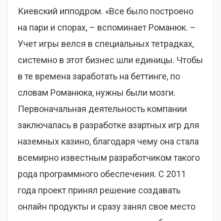
Киевский ипподром. «Все было построено
на пари и спорах, – вспоминает Романюк. –
Учет игры велся в специальных тетрадках,
системно в этот бизнес шли единицы. Чтобы
в те времена заработать на беттинге, по
словам Романюка, нужны были мозги.
Первоначальная деятельность компании
заключалась в разработке азартных игр для
наземных казино, благодаря чему она стала
всемирно известным разработчиком такого
рода программного обеспечения. С 2011
года проект принял решение создавать
онлайн продукты и сразу занял свое место