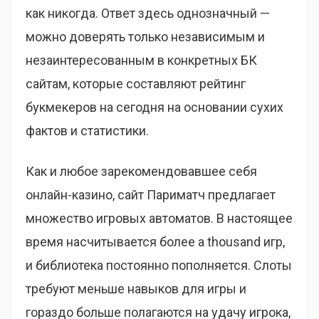
как никогда. Ответ здесь однозначный —
можно доверять только независимым и
незаинтересованным в конкретных БК
сайтам, которые составляют рейтинг
букмекеров на сегодня на основании сухих
фактов и статистики.
Как и любое зарекомендовавшее себя
онлайн-казино, сайт Париматч предлагает
множество игровых автоматов. В настоящее
время насчитывается более a thousand игр,
и библиотека постоянно пополняется. Слоты
требуют меньше навыков для игры и
гораздо больше полагаются на удачу игрока,