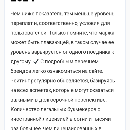
Чем ниже показатель, тем меньше уровень
переплат и, соответственно, условия для
пользователей. Только помните, что маржа
может быть плавающей, в таком случае ее
уровень варьируется от одного поединка к
другому.
С подробным перечнем
брендов легко ознакомиться на сайте.
Рейтинг регулярно обновляется, базируясь
на всех аспектах, которые могут оказаться
важными в долгосрочной перспективе.
Количество легальных букмекеров с
иностранной лицензией в сотни и тысячи
раз большее, чем лицензированных в