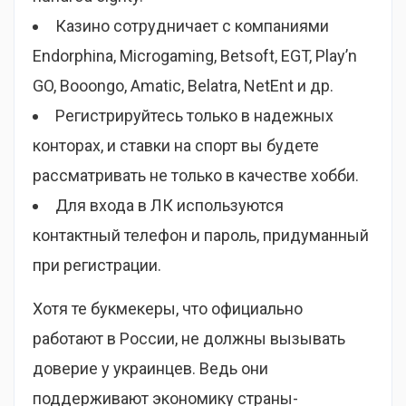
Казино сотрудничает с компаниями
Endorphina, Microgaming, Betsoft, EGT, Play’n
GO, Booongo, Amatic, Belatra, NetEnt и др.
Регистрируйтесь только в надежных
конторах, и ставки на спорт вы будете
рассматривать не только в качестве хобби.
Для входа в ЛК используются
контактный телефон и пароль, придуманный
при регистрации.
Хотя те букмекеры, что официально
работают в России, не должны вызывать
доверие у украинцев. Ведь они
поддерживают экономику страны-