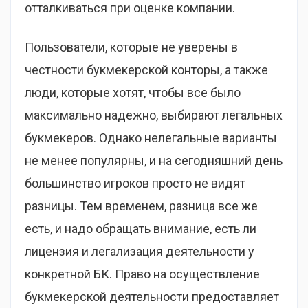
отталкиваться при оценке компании.
Пользователи, которые не уверены в
честности букмекерской конторы, а также
люди, которые хотят, чтобы все было
максимально надежно, выбирают легальных
букмекеров. Однако нелегальные варианты
не менее популярны, и на сегодняшний день
большинство игроков просто не видят
разницы. Тем временем, разница все же
есть, и надо обращать внимание, есть ли
лицензия и легализация деятельности у
конкретной БК. Право на осуществление
букмекерской деятельности предоставляет