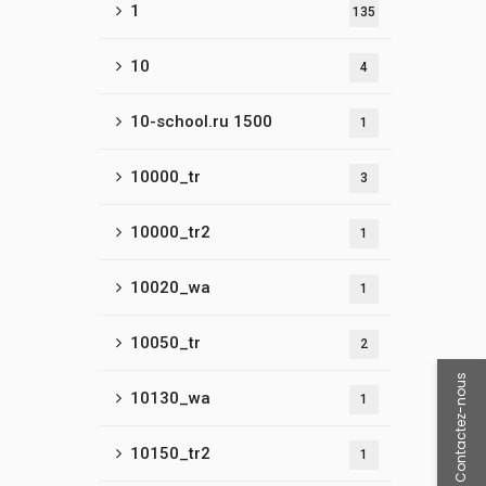
1
135
10
4
10-school.ru 1500
1
10000_tr
3
10000_tr2
1
10020_wa
1
10050_tr
2
Contactez-nous
10130_wa
1
10150_tr2
1