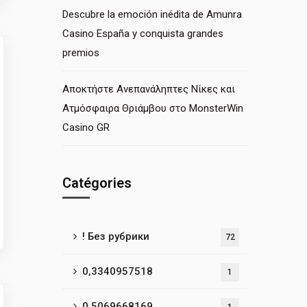
Descubre la emoción inédita de Amunra
Casino España y conquista grandes
premios
Αποκτήστε Ανεπανάληπτες Νίκες και
Ατμόσφαιρα Θριάμβου στο MonsterWin
Casino GR
Catégories
! Без рубрики
72
0,3340957518
1
0,5069668169