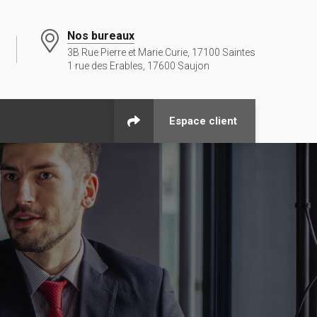
Nos bureaux
3B Rue Pierre et Marie Curie, 17100 Saintes
1 rue des Erables, 17600 Saujon
Espace client