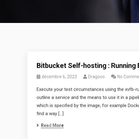
Bitbucket Self-hosting : Running
décembre 6, 2023
Dragooo
No Comme
Execute your test circumstances using the xvfb-run 
outline a service and the means to use it in a pipe
which is specified by the image, for example Docke
find a way […]
Read More