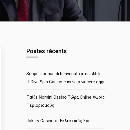
Postes récents
Scopri il bonus di benvenuto irresistibile
di Diva Spin Casino e inizia a vincere oggi
Παίξε Nomini Casino Τώρα Online Χωρίς
Περιορισμούς
Jokery Casino οι Εκλεκτικές Σας