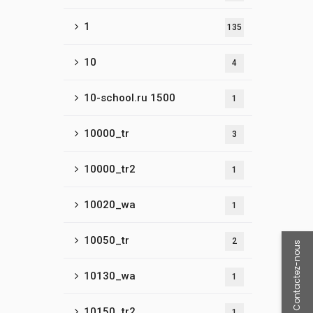
1
135
10
4
10-school.ru 1500
1
10000_tr
3
10000_tr2
1
10020_wa
1
10050_tr
2
Contactez-nous
10130_wa
1
10150_tr2
1