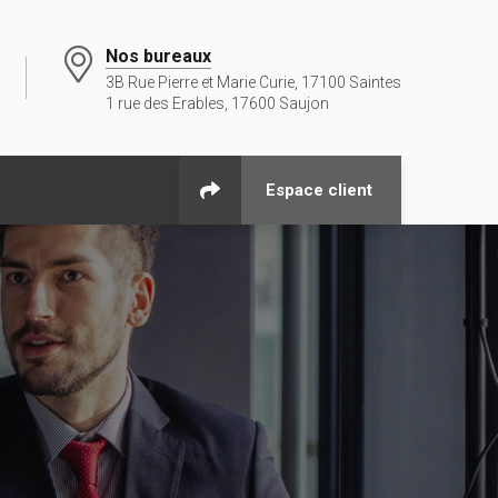
Nos bureaux
3B Rue Pierre et Marie Curie, 17100 Saintes
1 rue des Erables, 17600 Saujon
Espace client