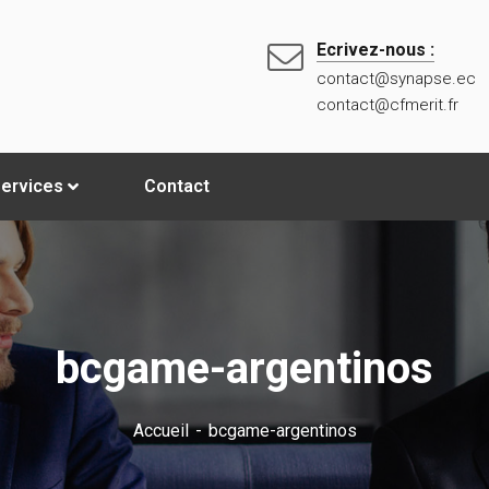
Ecrivez-nous :
contact@synapse.ec
contact@cfmerit.fr
ervices
Contact
bcgame-argentinos
Accueil
bcgame-argentinos