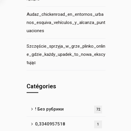
Audaz_chickenroad_en_entornos_urba
nos_esquiva_vehículos_y_alcanza_punt
uaciones
Szczęście_sprzyja_w_grze_plinko_onlin
e_gdzie_każdy_upadek_to_nowa_ekscy
tując
Catégories
! Без рубрики
72
0,3340957518
1