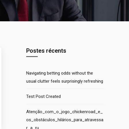
Postes récents
Navigating betting odds without the
usual clutter feels surprisingly refreshing
Test Post Created
Atenção_com_o_jogo_chickenroad_e_
os_obstáculos_hilários_para_atravessa
r_a_ru