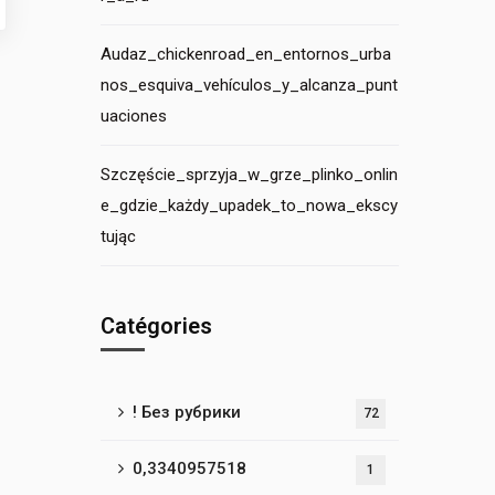
Audaz_chickenroad_en_entornos_urba
nos_esquiva_vehículos_y_alcanza_punt
uaciones
Szczęście_sprzyja_w_grze_plinko_onlin
e_gdzie_każdy_upadek_to_nowa_ekscy
tując
Catégories
! Без рубрики
72
0,3340957518
1