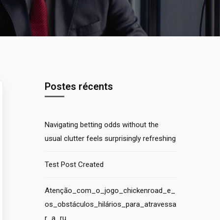
Postes récents
Navigating betting odds without the
usual clutter feels surprisingly refreshing
Test Post Created
Atenção_com_o_jogo_chickenroad_e_
os_obstáculos_hilários_para_atravessa
r_a_ru