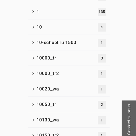
1
135
10
4
10-school.ru 1500
1
10000_tr
3
10000_tr2
1
10020_wa
1
10050_tr
2
Contactez-nous
10130_wa
1
10150_tr2
1