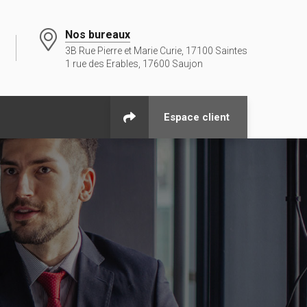
Nos bureaux
3B Rue Pierre et Marie Curie, 17100 Saintes
1 rue des Erables, 17600 Saujon
Espace client