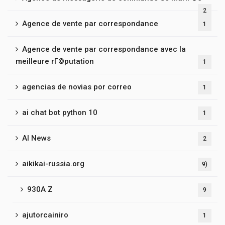
2
Agence de vente par correspondance
1
Agence de vente par correspondance avec la
meilleure rГ©putation
1
agencias de novias por correo
1
ai chat bot python 10
1
AI News
2
aikikai-russia.org
9)
930A Z
9
ajutorcainiro
1