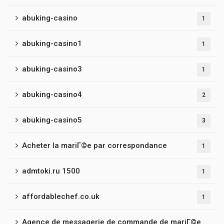
abuking-casino
1
abuking-casino1
1
abuking-casino3
1
abuking-casino4
2
abuking-casino5
3
Acheter la mariГ©e par correspondance
1
admtoki.ru 1500
1
affordablechef.co.uk
1
Agence de messagerie de commande de mariГ©e