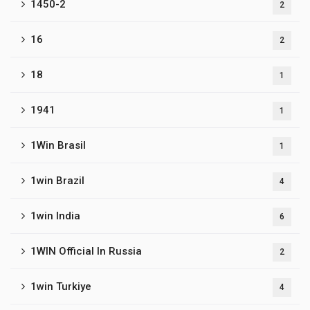
1450-2
2
16
2
18
1
1941
1
1Win Brasil
1
1win Brazil
4
1win India
6
1WIN Official In Russia
2
1win Turkiye
4