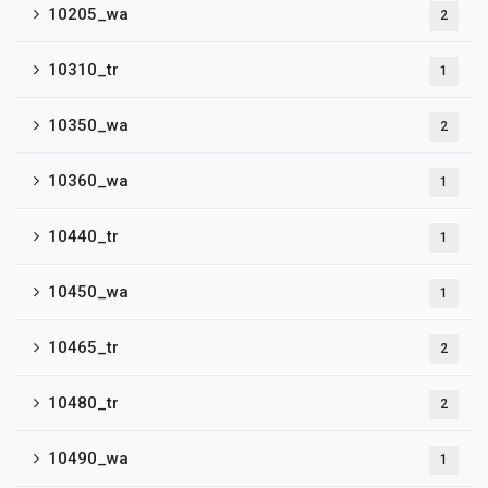
10205_wa
2
10310_tr
1
10350_wa
2
10360_wa
1
10440_tr
1
10450_wa
1
10465_tr
2
10480_tr
2
10490_wa
1