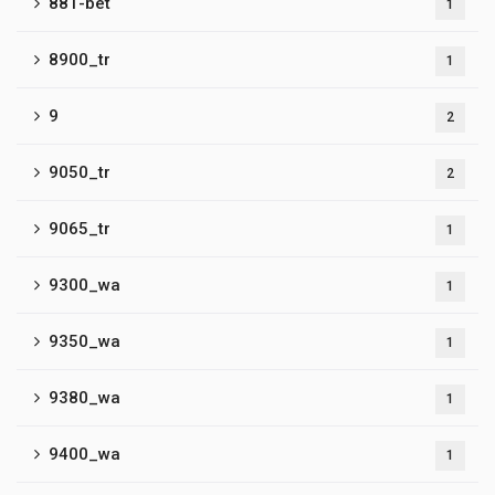
881-bet
1
8900_tr
1
9
2
9050_tr
2
9065_tr
1
9300_wa
1
9350_wa
1
9380_wa
1
9400_wa
1