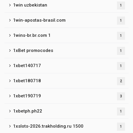
1win uzbekistan
1
1win-apostas-brasil.com
1
1wins-br.br.com 1
1
1xBet promocodes
1
1xbet140717
1
1xbet180718
2
1xbet190719
3
1xbetph.ph22
1
1xslots-2026.trakholding.ru 1500
1