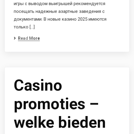
игры с выводом выигрышей рекомендуется
посещать надежные азартные заведения с
документами. В новые казино 2025 имеются
только […]
Read More
Casino
promoties –
welke bieden