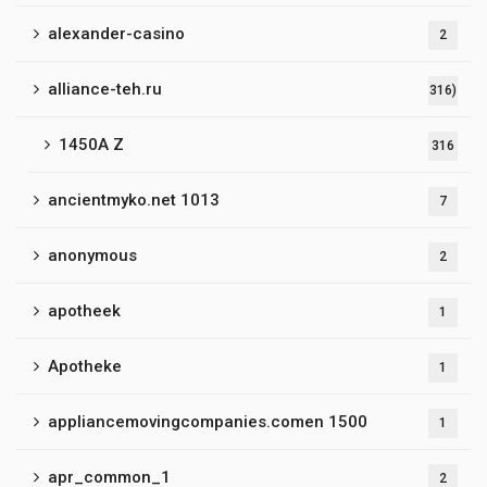
alexander-casino
2
alliance-teh.ru
316)
1450A Z
316
ancientmyko.net 1013
7
anonymous
2
apotheek
1
Apotheke
1
appliancemovingcompanies.comen 1500
1
apr_common_1
2