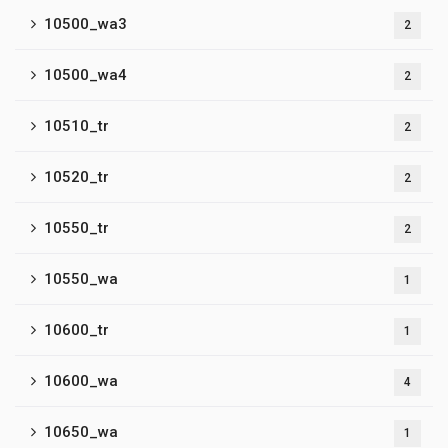
10500_wa3
2
10500_wa4
2
10510_tr
2
10520_tr
2
10550_tr
2
10550_wa
1
10600_tr
1
10600_wa
4
10650_wa
1