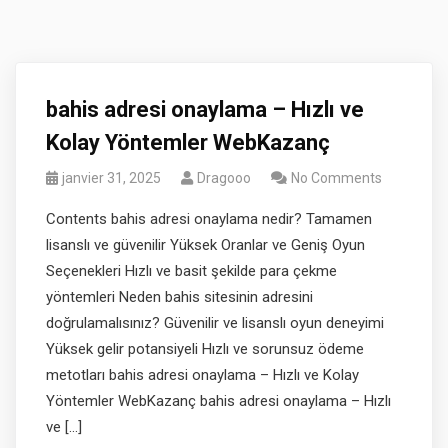
bahis adresi onaylama – Hızlı ve
Kolay Yöntemler WebKazanç
janvier 31, 2025
Dragooo
No Comments
Contents bahis adresi onaylama nedir? Tamamen
lisanslı ve güvenilir Yüksek Oranlar ve Geniş Oyun
Seçenekleri Hızlı ve basit şekilde para çekme
yöntemleri Neden bahis sitesinin adresini
doğrulamalısınız? Güvenilir ve lisanslı oyun deneyimi
Yüksek gelir potansiyeli Hızlı ve sorunsuz ödeme
metotları bahis adresi onaylama – Hızlı ve Kolay
Yöntemler WebKazanç bahis adresi onaylama – Hızlı
ve […]