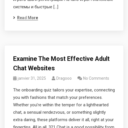
системы и быстрые […]
Read More
Examine The Most Effective Adult
Chat Websites
janvier 31, 2025
Dragooo
No Comments
The onboarding quiz tailors your expertise, connecting
you with fashions that match your preferences.
Whether you’re within the temper for a lighthearted
chat, a sensual rendezvous, or something slightly
extra daring, these platforms deliver it all, right at your
fingertips. All in all, 321 Chat is a good possibility from