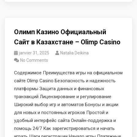
Олимп Казино Официальный
Сайт в Казахстане – Olimp Casino
janvier 31, 2025
Natalia Deikina
No Comments
Содержимое Преимущества игры на официальном
сайте Olimp Casino Безопасность и надежность
платформы Защита данных и финансовых
транзакций Лицензирование и регулирование
Широкий выбор игр и автоматов Бонусы и акции
для новых и постоянных игроков Простой и
удобный интерфейс сайта Онлайн-поддержка и
помощь 24/7 Как зарегистрироваться и начать
играть Шаги регистрации Начало игры Платежные