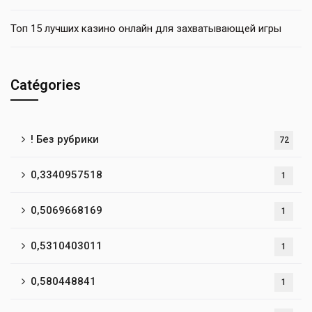
Топ 15 лучших казино онлайн для захватывающей игры
Catégories
! Без рубрики
72
0,3340957518
1
0,5069668169
1
0,5310403011
1
0,580448841
1