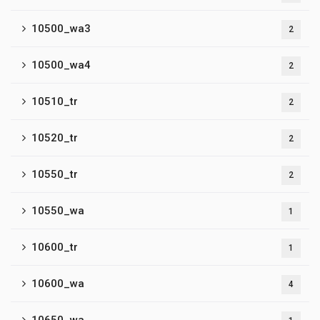
10500_wa3
2
10500_wa4
2
10510_tr
2
10520_tr
2
10550_tr
2
10550_wa
1
10600_tr
1
10600_wa
4