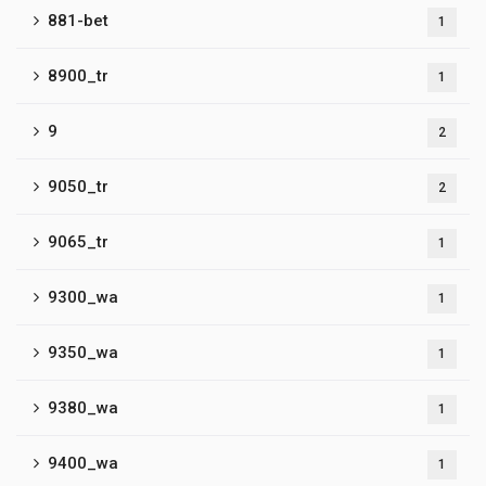
881-bet
1
8900_tr
1
9
2
9050_tr
2
9065_tr
1
9300_wa
1
9350_wa
1
9380_wa
1
9400_wa
1