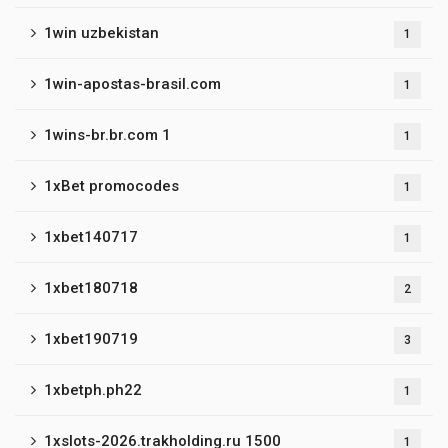
1win uzbekistan
1
1win-apostas-brasil.com
1
1wins-br.br.com 1
1
1xBet promocodes
1
1xbet140717
1
1xbet180718
2
1xbet190719
3
1xbetph.ph22
1
1xslots-2026.trakholding.ru 1500
1