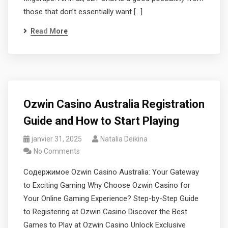
those that don’t essentially want […]
Read More
Ozwin Casino Australia Registration
Guide and How to Start Playing
janvier 31, 2025
Natalia Deikina
No Comments
Содержимое Ozwin Casino Australia: Your Gateway
to Exciting Gaming Why Choose Ozwin Casino for
Your Online Gaming Experience? Step-by-Step Guide
to Registering at Ozwin Casino Discover the Best
Games to Play at Ozwin Casino Unlock Exclusive