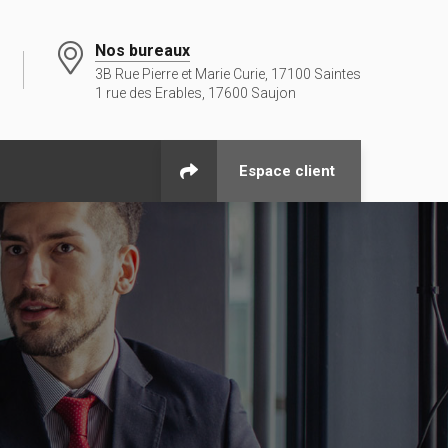
Nos bureaux
3B Rue Pierre et Marie Curie, 17100 Saintes
1 rue des Erables, 17600 Saujon
Espace client