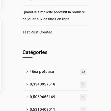
Quand la simplicité redéfinit la manière
de jouer aux casinos en ligne
Test Post Created
Catégories
! Без рубрики
72
0,3340957518
1
0,5069668169
1
0,5310403011
1