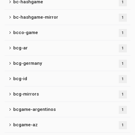
bc-hashgame
1
bc-hashgame-mirror
1
bcco-game
1
bcg-ar
1
bcg-germany
1
bcg-id
1
bcg-mirrors
1
bcgame-argentinos
1
bcgame-az
1