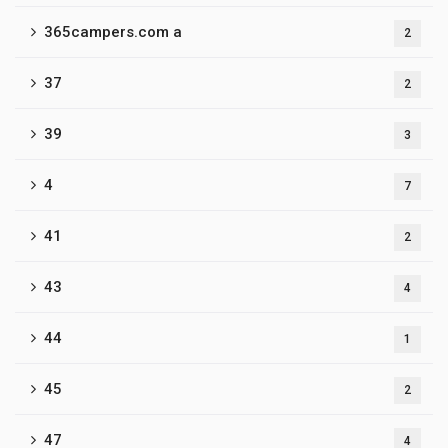
365campers.com a
2
37
2
39
3
4
7
41
2
43
4
44
1
45
2
47
4