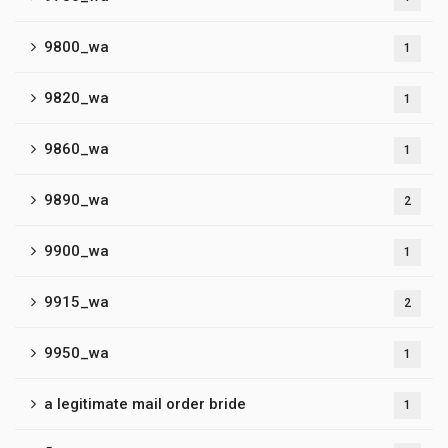
9800_wa
1
9820_wa
1
9860_wa
1
9890_wa
2
9900_wa
1
9915_wa
2
9950_wa
1
a legitimate mail order bride
1