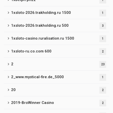
1
1xslots-2026.trakholding.ru 1500
1
1xslots-2026.trakholding.ru 500
3
1xslots-casino.ruralisation.ru 1500
1
1xslots-ru.co.com 600
2
2
23
2_www.mystical-fire.de_5000
1
20
2
2019-BroWinner Casino
2