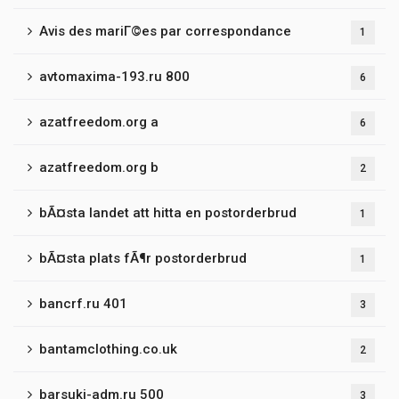
Avis des mariГ©es par correspondance
1
avtomaxima-193.ru 800
6
azatfreedom.org a
6
azatfreedom.org b
2
bÃ¤sta landet att hitta en postorderbrud
1
bÃ¤sta plats fÃ¶r postorderbrud
1
bancrf.ru 401
3
bantamclothing.co.uk
2
barsuki-adm.ru 500
3