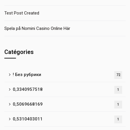
Test Post Created
Spela på Nomini Casino Online Här
Catégories
! Без рубрики
72
0,3340957518
1
0,5069668169
1
0,5310403011
1