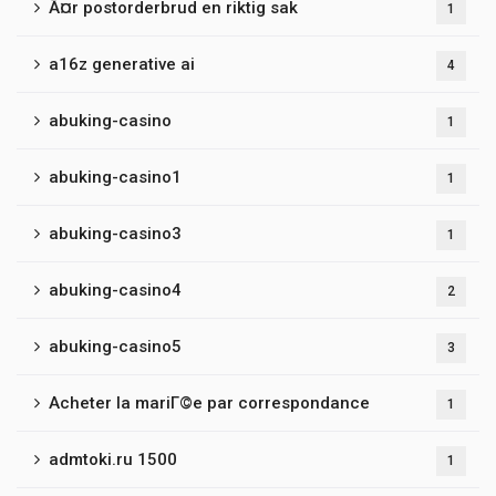
Ã¤r postorderbrud en riktig sak
1
a16z generative ai
4
abuking-casino
1
abuking-casino1
1
abuking-casino3
1
abuking-casino4
2
abuking-casino5
3
Acheter la mariГ©e par correspondance
1
admtoki.ru 1500
1