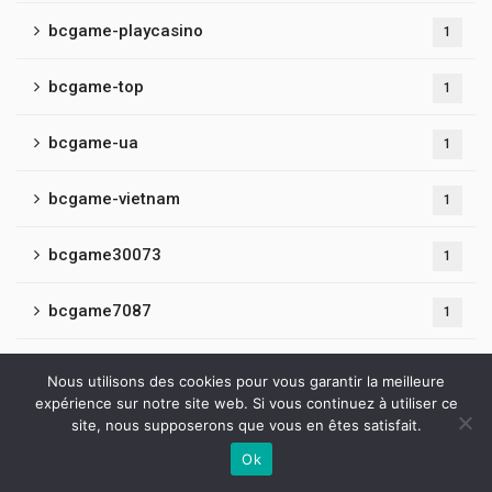
bcgame-playcasino
1
bcgame-top
1
bcgame-ua
1
bcgame-vietnam
1
bcgame30073
1
bcgame7087
1
bcgamebet
1
Nous utilisons des cookies pour vous garantir la meilleure
expérience sur notre site web. Si vous continuez à utiliser ce
bcgamehub
site, nous supposerons que vous en êtes satisfait.
1
Ok
Contactez-nous
bd
1