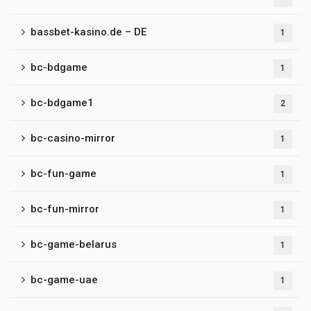
bassbet-kasino.de – DE
1
bc-bdgame
1
bc-bdgame1
2
bc-casino-mirror
1
bc-fun-game
1
bc-fun-mirror
1
bc-game-belarus
1
bc-game-uae
1