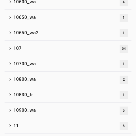
10600_wa
4
10650_wa
1
10650_wa2
1
107
54
10700_wa
1
10800_wa
2
10830_tr
1
10900_wa
5
11
6