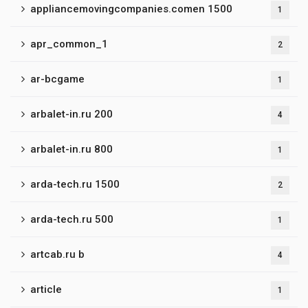
appliancemovingcompanies.comen 1500
1
apr_common_1
2
ar-bcgame
1
arbalet-in.ru 200
4
arbalet-in.ru 800
1
arda-tech.ru 1500
2
arda-tech.ru 500
1
artcab.ru b
4
article
1