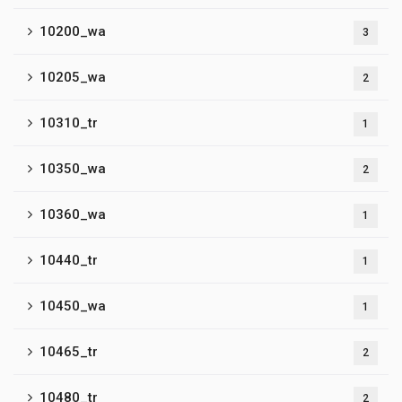
10200_wa
3
10205_wa
2
10310_tr
1
10350_wa
2
10360_wa
1
10440_tr
1
10450_wa
1
10465_tr
2
10480_tr
2