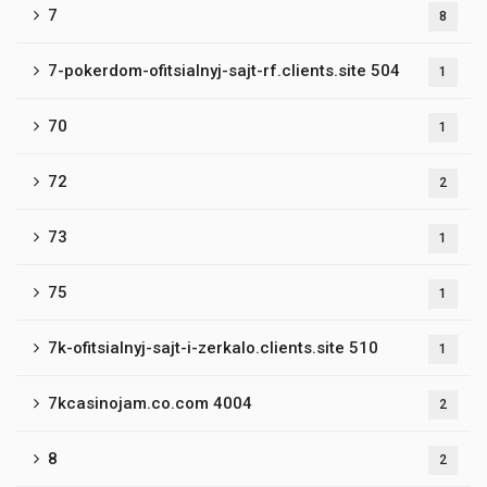
7
8
7-pokerdom-ofitsialnyj-sajt-rf.clients.site 504
1
70
1
72
2
73
1
75
1
7k-ofitsialnyj-sajt-i-zerkalo.clients.site 510
1
7kcasinojam.co.com 4004
2
8
2