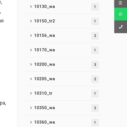
,
10130_wa
1
,
ая
10150_tr2
1
10156_wa
2
10170_wa
1
10200_wa
3
10205_wa
2
10310_tr
1
ра,
10350_wa
2
10360_wa
1