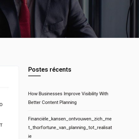
Postes récents
How Businesses Improve Visibility With
Better Content Planning
о
Financiële_kansen_ontvouwen_zich_me
т
t_thorfortune_van_planning_tot_realisat
ie