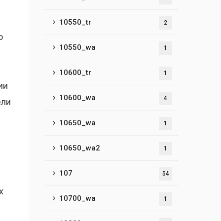
10550_tr
2
о
10550_wa
1
10600_tr
1
ии
10600_wa
4
ели
10650_wa
1
10650_wa2
1
107
54
х
10700_wa
1