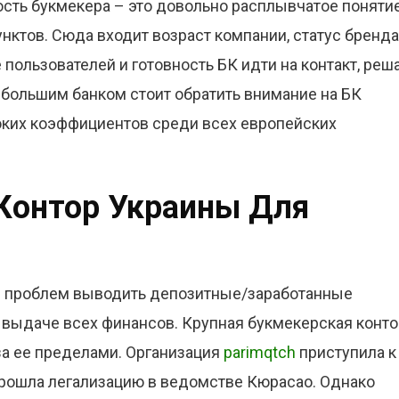
сть букмекера – это довольно расплывчатое понятие
нктов. Сюда входит возраст компании, статус бренда
 пользователей и готовность БК идти на контакт, реш
 большим банком стоит обратить внимание на БК
соких коэффициентов среди всех европейских
Контор Украины Для
без проблем выводить депозитные/заработанные
в выдаче всех финансов. Крупная букмекерская конто
 за ее пределами. Организация
parimqtch
приступила к
 прошла легализацию в ведомстве Кюрасао. Однако