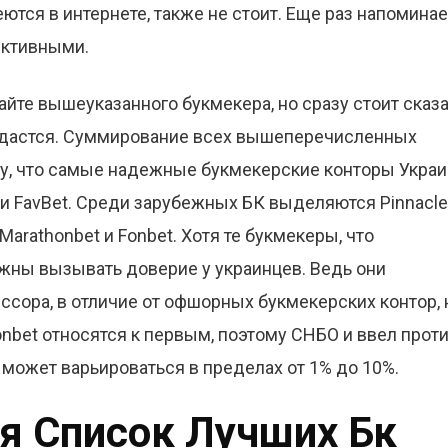
ются в интернете, также не стоит. Еще раз напомина
ективными.
йте вышеуказанного букмекера, но сразу стоит сказа
 удастся. Суммирование всех вышеперечисленных
ду, что самые надежные букмекерские конторы Укра
 и FavBet. Среди зарубежных БК выделяются Pinnacle
arathonbet и Fonbet. Хотя те букмекеры, что
лжны вызывать доверие у украинцев. Ведь они
сора, в отличие от офшорных букмекерских контор, 
onbet относятся к первым, поэтому СНБО и ввел прот
может варьироваться в пределах от 1% до 10%.
я Список Лучших Бк