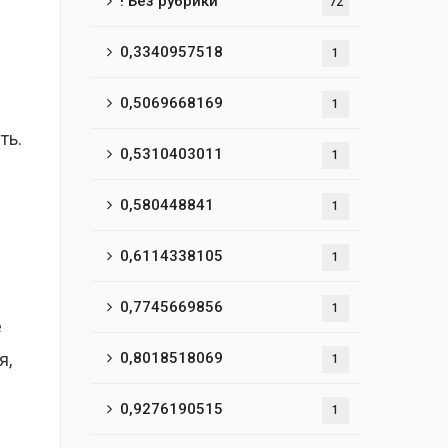
! Без рубрики
72
0,3340957518
1
0,5069668169
1
ть.
0,5310403011
1
0,580448841
1
0,6114338105
1
0,7745669856
1
е
я,
0,8018518069
1
0,9276190515
1