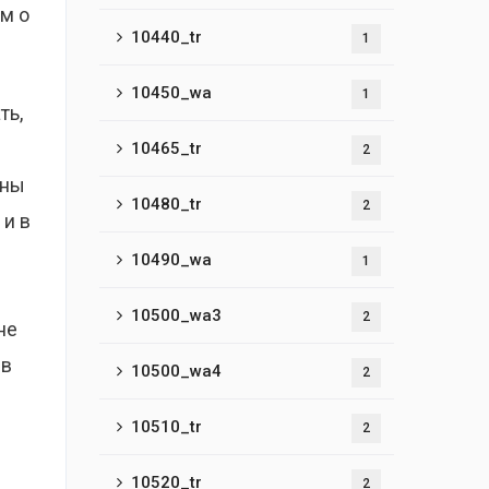
ем о
10440_tr
1
10450_wa
1
ть,
10465_tr
2
ины
10480_tr
2
 и в
10490_wa
1
10500_wa3
2
не
ив
10500_wa4
2
10510_tr
2
10520_tr
2