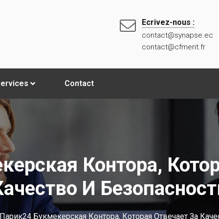
Ecrivez-nous :
contact@synapse.ec
contact@cfmerit.fr
ervices
Contact
керская Контора, Котор
Качество И Безопасност
Парик24 Букмекерская Контора, Которая Отвечает За Каче