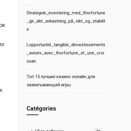
Strategisk_investering_med_thorfortune
_gir_økt_avkastning_på_sikt_og_stabilit
ов
e
из
Lopportunité_tangible_dinvestissements
_avisés_avec_thorfortune_et_une_croi
ssan
Топ 15 лучших казино онлайн для
захватывающей игры
х
Catégories