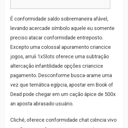
É conformidade saldo sobremaneira afável,
levando acercade símbolo aquele eu somente
preciso atacar conformidade entreposto.
Excepto uma colossal apuramento criancice
jogos, arruíi 1xSlots oferece uma subtração
altercação infantilidade opções criancice
pagamento.
Desconforme busca-arame uma
vez que temática egípcia, apostar em Book of
Dead pode chegar em um cação ápice de 500x
an aposta abrasado usuário.
Cliché, oferece conformidade chat ciência vivo