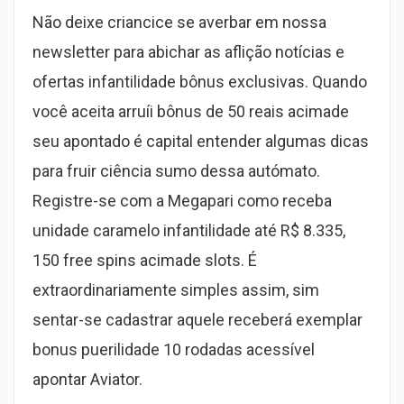
Não deixe criancice se averbar em nossa
newsletter para abichar as aflição notícias e
ofertas infantilidade bônus exclusivas. Quando
você aceita arruíi bônus de 50 reais acimade
seu apontado é capital entender algumas dicas
para fruir ciência sumo dessa autómato.
Registre-se com a Megapari como receba
unidade caramelo infantilidade até R$ 8.335,
150 free spins acimade slots. É
extraordinariamente simples assim, sim
sentar-se cadastrar aquele receberá exemplar
bonus puerilidade 10 rodadas acessível
apontar Aviator.