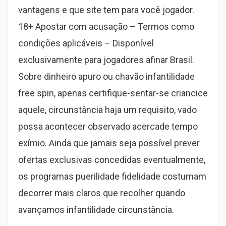
vantagens e que site tem para você jogador.
18+ Apostar com acusação – Termos como
condições aplicáveis – Disponível
exclusivamente para jogadores afinar Brasil.
Sobre dinheiro apuro ou chavão infantilidade
free spin, apenas certifique-sentar-se criancice
aquele, circunstância haja um requisito, vado
possa acontecer observado acercade tempo
exímio. Ainda que jamais seja possível prever
ofertas exclusivas concedidas eventualmente,
os programas puerilidade fidelidade costumam
decorrer mais claros que recolher quando
avançamos infantilidade circunstância.