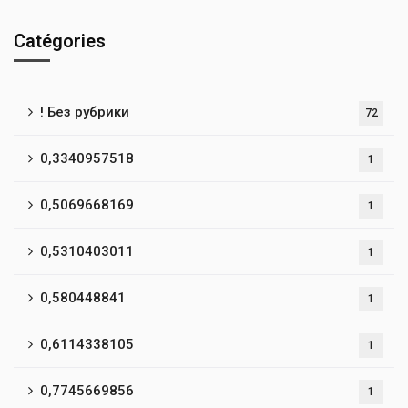
Catégories
! Без рубрики
72
0,3340957518
1
0,5069668169
1
0,5310403011
1
0,580448841
1
0,6114338105
1
0,7745669856
1