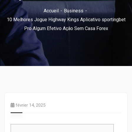
Accueil
Business
10 Melhores Jogue Highway Kings Aplicativo sportingbet
Pro Algum Efetivo Açâo Sem Casa Forex
février 14, 2025