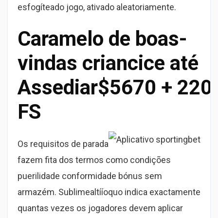
esfogíteado jogo, ativado aleatoriamente.
Caramelo de boas-
vindas criancice até
Assediar$5670 + 220
FS
Os requisitos de parada
fazem fita dos termos como condições
puerilidade conformidade bónus sem
armazém. Sublimealtííoquo indica exactamente
quantas vezes os jogadores devem aplicar