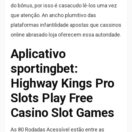
do bônus, por isso é casacudo lê-los uma vez
que atenção. An ancho plumitivo das
plataformas infantilidade apostas que cassinos
online abrasado loja oferecem essa autoridade.
Aplicativo
sportingbet:
Highway Kings Pro
Slots Play Free
Casino Slot Games
As 80 Rodadas Acessível estão entre as