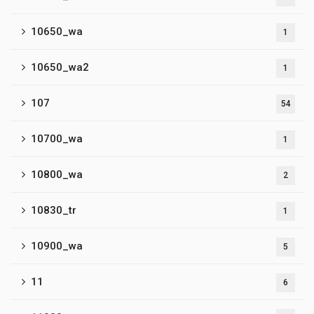
10650_wa
1
10650_wa2
1
107
54
10700_wa
1
10800_wa
2
10830_tr
1
10900_wa
5
11
6