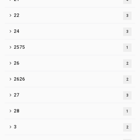
22
3
24
3
2575
1
26
2
2626
2
27
3
28
1
3
2