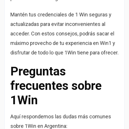
Mantén tus credenciales de 1 Win seguras y
actualizadas para evitar inconvenientes al
acceder. Con estos consejos, podrás sacar el
máximo provecho de tu experiencia en Win1 y
disfrutar de todo lo que 1Win tiene para ofrecer.
Preguntas
frecuentes sobre
1Win
Aquí respondemos las dudas más comunes
sobre 1Win en Argentina: