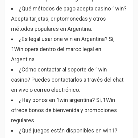
¿Qué métodos de pago acepta casino 1win?
Acepta tarjetas, criptomonedas y otros
métodos populares en Argentina.
¿Es legal usar one win en Argentina? Sí,
1Win opera dentro del marco legal en
Argentina.
¿Cómo contactar al soporte de 1win
casino? Puedes contactarlos a través del chat
en vivo o correo electrónico.
¿Hay bonos en 1win argentina? Sí, 1Win
ofrece bonos de bienvenida y promociones
regulares.
¿Qué juegos están disponibles en win1?