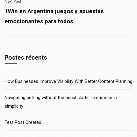
Next Post
1Win en Argentina juegos y apuestas
emocionantes para todos
Postes récents
How Businesses Improve Visibility With Better Content Planning
Navigating betting without the usual clutter: a surprise in
simplicity
Test Post Created