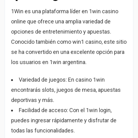
1Win es una plataforma líder en 1win casino
online que ofrece una amplia variedad de
opciones de entretenimiento y apuestas.
Conocido también como win1 casino, este sitio
se ha convertido en una excelente opción para
los usuarios en 1win argentina.
Variedad de juegos: En casino 1win
encontrarás slots, juegos de mesa, apuestas
deportivas y más.
Facilidad de acceso: Con el 1win login,
puedes ingresar rápidamente y disfrutar de
todas las funcionalidades.