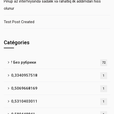
Pinup az interfeysində sadəlik və rahatlıq ilk addımdan hiss
olunur
Test Post Created
Catégories
! Без рубрики
72
0,3340957518
1
0,5069668169
1
0,5310403011
1