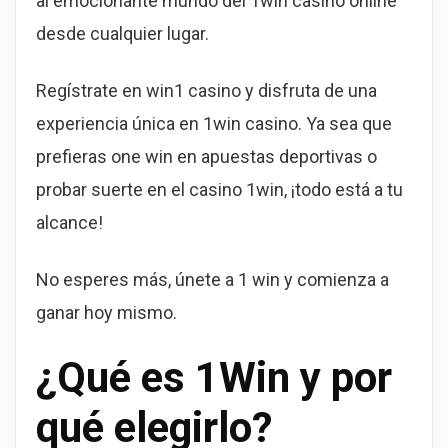
al emocionante mundo del 1win casino online
desde cualquier lugar.
Regístrate en win1 casino y disfruta de una
experiencia única en 1win casino. Ya sea que
prefieras one win en apuestas deportivas o
probar suerte en el casino 1win, ¡todo está a tu
alcance!
No esperes más, únete a 1 win y comienza a
ganar hoy mismo.
¿Qué es 1Win y por
qué elegirlo?