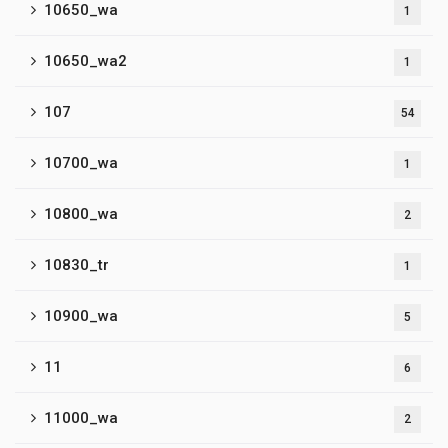
10650_wa
1
10650_wa2
1
107
54
10700_wa
1
10800_wa
2
10830_tr
1
10900_wa
5
11
6
11000_wa
2