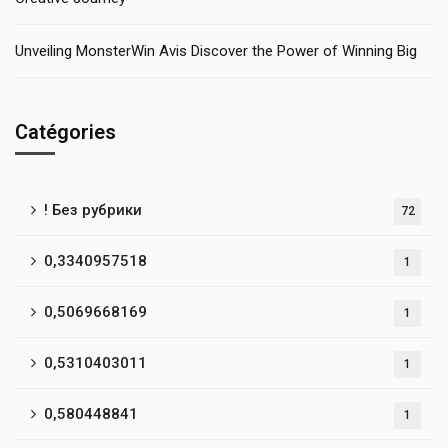
Unveiling MonsterWin Avis Discover the Power of Winning Big
Catégories
! Без рубрики
72
0,3340957518
1
0,5069668169
1
0,5310403011
1
0,580448841
1