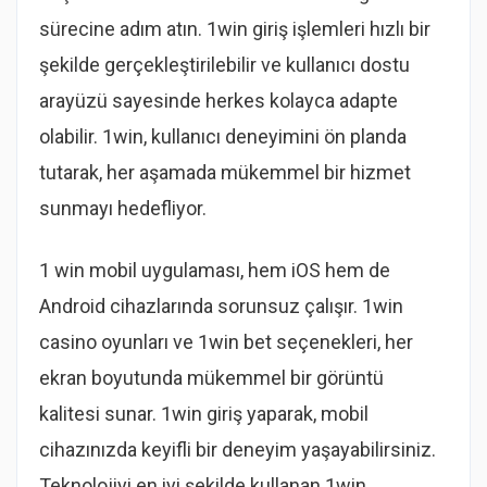
sürecine adım atın. 1win giriş işlemleri hızlı bir
şekilde gerçekleştirilebilir ve kullanıcı dostu
arayüzü sayesinde herkes kolayca adapte
olabilir. 1win, kullanıcı deneyimini ön planda
tutarak, her aşamada mükemmel bir hizmet
sunmayı hedefliyor.
1 win mobil uygulaması, hem iOS hem de
Android cihazlarında sorunsuz çalışır. 1win
casino oyunları ve 1win bet seçenekleri, her
ekran boyutunda mükemmel bir görüntü
kalitesi sunar. 1win giriş yaparak, mobil
cihazınızda keyifli bir deneyim yaşayabilirsiniz.
Teknolojiyi en iyi şekilde kullanan 1win,