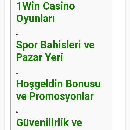
1Win Casino
Oyunları
Spor Bahisleri ve
Pazar Yeri
Hoşgeldin Bonusu
ve Promosyonlar
Güvenilirlik ve