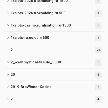
1xslots-2026.trakholding.ru 1500
1
1xslots-2026.trakholding.ru 500
3
1xslots-casino.ruralisation.ru 1500
1
1xslots-ru.co.com 600
2
2
23
2_www.mystical-fire.de_5000
1
20
2
2019-BroWinner Casino
2
21
4