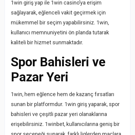
1win giriş yap ile 1win casino’ya erişim
sağlayarak, eğlenceli vakit geçirmek için
mükemmel bir seçim yapabilirsiniz. 1win,
kullanıcı memnuniyetini ön planda tutarak
kaliteli bir hizmet sunmaktadır.
Spor Bahisleri ve
Pazar Yeri
1win, hem eğlence hem de kazanç fırsatları
sunan bir platformdur. 1win giriş yaparak, spor
bahisleri ve çeşitli pazar yeri olanaklarına
erişebilirsiniz. 1winbet, kullanıcılarına geniş bir
spor seçeneği sunarak, farklı liglerden maçlara