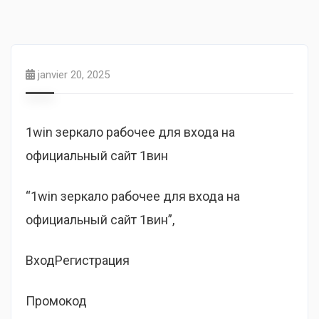
janvier 20, 2025
1win зеркало рабочее для входа на
официальный сайт 1вин
“1win зеркало рабочее для входа на
официальный сайт 1вин”,
ВходРегистрация
Промокод