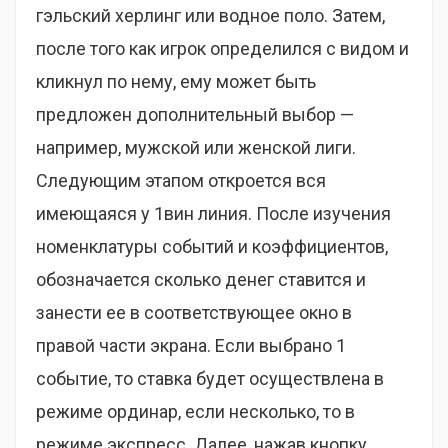
гэльский херлинг или водное поло. Затем,
после того как игрок определился с видом и
кликнул по нему, ему может быть
предложен дополнительный выбор —
например, мужской или женской лиги.
Следующим этапом откроется вся
имеющаяся у 1вин линия. После изучения
номенклатуры событий и коэффициентов,
обозначается сколько денег ставится и
занести ее в соответствующее окно в
правой части экрана. Если выбрано 1
событие, то ставка будет осуществлена в
режиме ординар, если несколько, то в
режиме экспресс. Далее, нажав кнопку