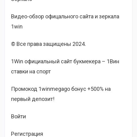
Видео-обзор офицального сайта и зеркала
1win
© Все права защищены 2024.
1Win официальный сайт букмекера – 1Вин
ставки на спорт
Промокод 1winmegago бонус +500% на
первый депозит!
Войти
Регистрация