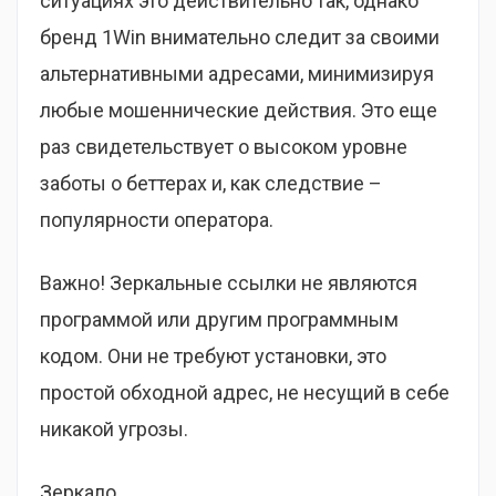
ситуациях это действительно так, однако
бренд 1Win внимательно следит за своими
альтернативными адресами, минимизируя
любые мошеннические действия. Это еще
раз свидетельствует о высоком уровне
заботы о беттерах и, как следствие –
популярности оператора.
Важно! Зеркальные ссылки не являются
программой или другим программным
кодом. Они не требуют установки, это
простой обходной адрес, не несущий в себе
никакой угрозы.
Зеркало