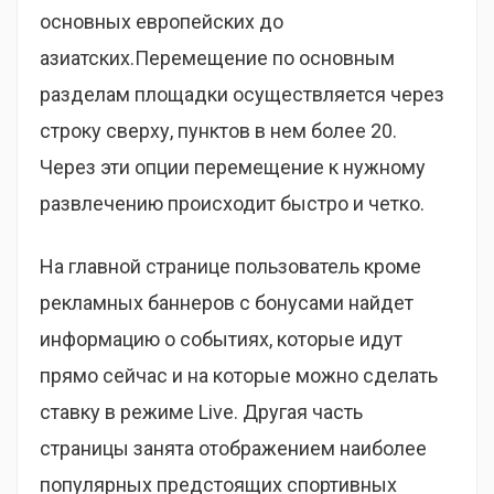
основных европейских до
азиатских.Перемещение по основным
разделам площадки осуществляется через
строку сверху, пунктов в нем более 20.
Через эти опции перемещение к нужному
развлечению происходит быстро и четко.
На главной странице пользователь кроме
рекламных баннеров с бонусами найдет
информацию о событиях, которые идут
прямо сейчас и на которые можно сделать
ставку в режиме Live. Другая часть
страницы занята отображением наиболее
популярных предстоящих спортивных