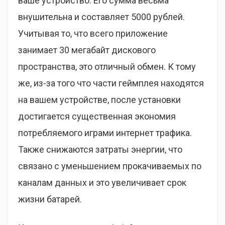
ваше устройство. Его сумма весьма
внушительна и составляет 5000 рублей.
Учитывая то, что всего приложение
занимает 30 мегабайт дискового
пространства, это отличный обмен. К тому
же, из-за того что части геймплея находятся
на вашем устройстве, после установки
достигается существенная экономия
потребляемого играми интернет трафика.
Также снижаются затраты энергии, что
связано с уменьшением прокачиваемых по
каналам данных и это увеличивает срок
жизни батарей.