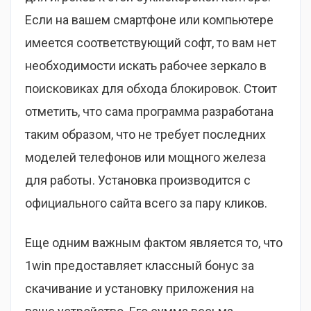
Если на вашем смартфоне или компьютере
имеется соответствующий софт, то вам нет
необходимости искать рабочее зеркало в
поисковиках для обхода блокировок. Стоит
отметить, что сама программа разработана
таким образом, что не требует последних
моделей телефонов или мощного железа
для работы. Установка производится с
официального сайта всего за пару кликов.
Еще одним важным фактом является то, что
1win предоставляет классный бонус за
скачивание и установку приложения на