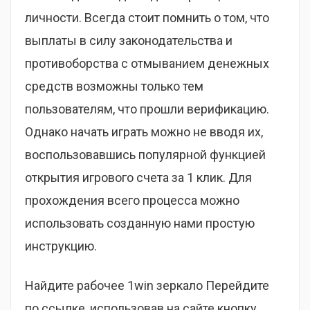
личности. Всегда стоит помнить о том, что
выплаты в силу законодательства и
противоборства с отмыванием денежных
средств возможны только тем
пользователям, что прошли верификацию.
Однако начать играть можно не вводя их,
воспользовавшись популярной функцией
открытия игрового счета за 1 клик. Для
прохождения всего процесса можно
использовать созданную нами простую
инструкцию.
Найдите рабочее 1win зеркало Перейдите
по ссылке, использовав на сайте кнопку