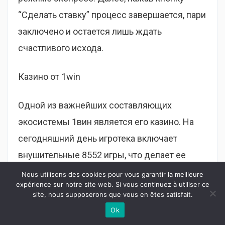
“Сделать ставку” процесс завершается, пари
заключено и остается лишь ждать
счастливого исхода.
Казино от 1win
Одной из важнейших составляющих
экосистемы 1вин является его казино. На
сегодняшний день игротека включает
внушительные 8552 игры, что делает ее
одной из самых обширных и разнообразных
Nous utilisons des cookies pour vous garantir la meilleure
expérience sur notre site web. Si vous continuez à utiliser ce
в индустрии iGaming. Самая обширная
site, nous supposerons que vous en êtes satisfait.
номенклатура среди всех доступных видов
Ok
Contactez-nous
развлечения конечно же у слотов, истинных