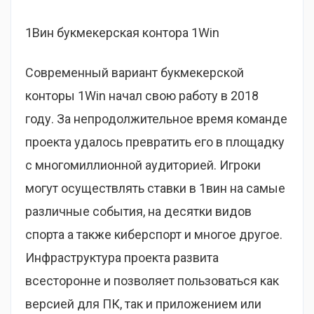
1Вин букмекерская контора 1Win
Современный вариант букмекерской
конторы 1Win начал свою работу в 2018
году. За непродолжительное время команде
проекта удалось превратить его в площадку
с многомиллионной аудиторией. Игроки
могут осуществлять ставки в 1вин на самые
различные события, на десятки видов
спорта а также киберспорт и многое другое.
Инфраструктура проекта развита
всесторонне и позволяет пользоваться как
версией для ПК, так и приложением или