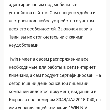
адаптированным под мобильные
устройства сайтом. Сам процесс удобен и
настроен под любое устройство с учетом
всех его особенностей. Заключая пари в
1вин, вы не столкнетесь ни с какими
неудобствами.
1win имеет в своем распоряжении все
необходимые для работы в сети интернет
лицензии, а сам продукт сертифицирован. На
сегодняшний день основной лицензии
компании является документ, выданный в
Кюрасао под номером 8048/JAZ2018-040, на
имя управляющей компании 1WIN N.V.