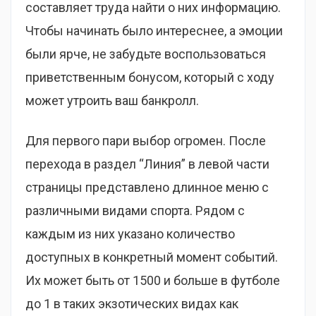
составляет труда найти о них информацию.
Чтобы начинать было интереснее, а эмоции
были ярче, не забудьте воспользоваться
приветственным бонусом, который с ходу
может утроить ваш банкролл.
Для первого пари выбор огромен. После
перехода в раздел “Линия” в левой части
страницы представлено длинное меню с
различными видами спорта. Рядом с
каждым из них указано количество
доступных в конкретный момент событий.
Их может быть от 1500 и больше в футболе
до 1 в таких экзотических видах как