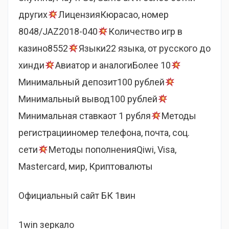
других
ЛицензияКюрасао, номер
8048/JAZ2018-040
Количество игр в
казино8552
Языки22 языка, от русского до
хинди
Авиатор и аналогиБолее 10
Минимальный депозит100 рублей
Минимальный вывод100 рублей
Минимальная ставкаот 1 рубля
Методы
регистрацииномер телефона, почта, соц.
сети
Методы пополненияQiwi, Visa,
Mastercard, мир, Криптовалюты
Официальный сайт БК 1вин
1win зеркало