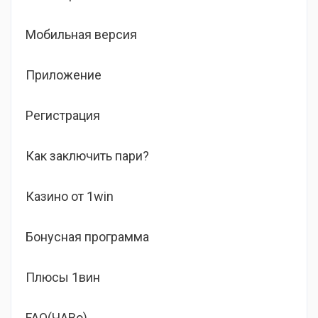
Мобильная версия
Приложение
Регистрация
Как заключить пари?
Казино от 1win
Бонусная программа
Плюсы 1вин
FAQ(ЧАВо)