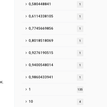
0,580448841
1
0,6114338105
1
0,7745669856
1
0,8018518069
1
0,9276190515
1
0,9400548014
1
0,9860433941
1
к.
1
135
10
4