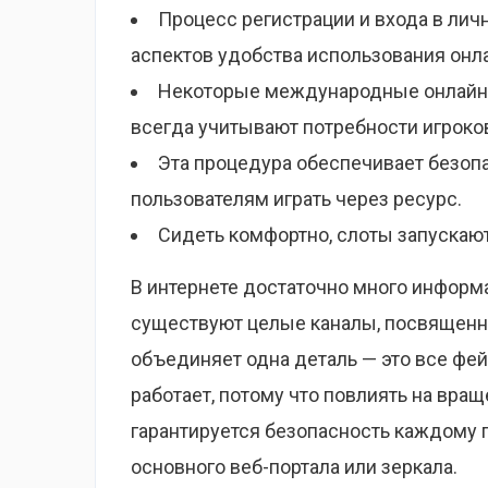
Процесс регистрации и входа в лич
аспектов удобства использования онла
Некоторые международные онлайн-к
всегда учитывают потребности игроков
Эта процедура обеспечивает безоп
пользователям играть через ресурс.
Сидеть комфортно, слоты запускают
В интернете достаточно много информа
существуют целые каналы, посвященны
объединяет одна деталь — это все фей
работает, потому что повлиять на вра
гарантируется безопасность каждому по
основного веб-портала или зеркала.