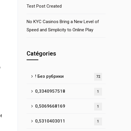
Test Post Created
No KYC Casinos Bring a New Level of
Speed and Simplicity to Online Play
Catégories
р
! Без рубрики
72
0,3340957518
1
0,5069668169
1
и
0,5310403011
1