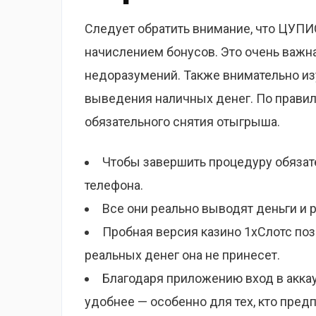
Следует обратить внимание, что ЦУПИ
начислением бонусов. Это очень важн
недоразумений. Также внимательно из
выведения наличных денег. По правил
обязательного снятия отыгрыша.
Чтобы завершить процедуру обязат
телефона.
Все они реально выводят деньги и
Пробная версия казино 1хСлотс поз
реальных денег она не принесет.
Благодаря приложению вход в аккау
удобнее — особенно для тех, кто предп