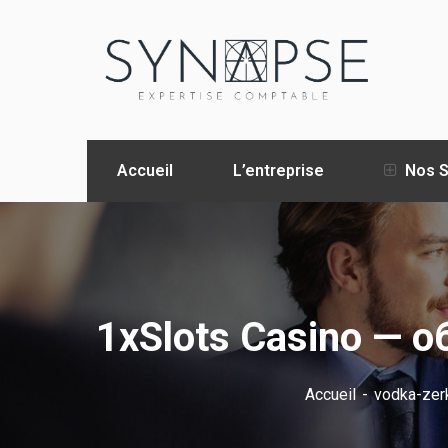
Accueil
L’entreprise
Nos S
1xSlots Casino — 
Accueil
vodka-zerk