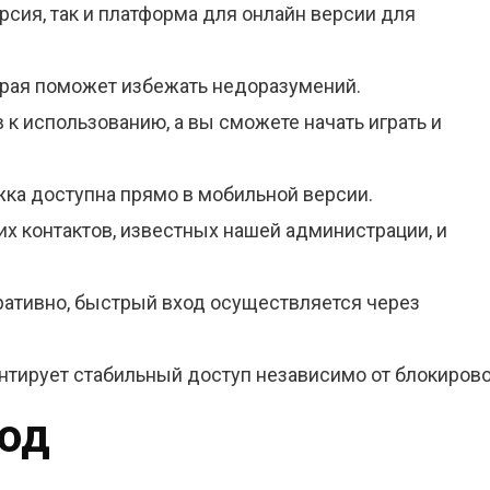
рсия, так и платформа для онлайн версии для
орая поможет избежать недоразумений.
в к использованию, а вы сможете начать играть и
жка доступна прямо в мобильной версии.
воих контактов, известных нашей администрации, и
ративно, быстрый вход осуществляется через
нтирует стабильный доступ независимо от блокирово
ход