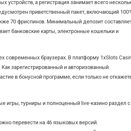
х устройств, а регистрация занимает всего несколь
едусмотрен приветственный пакет, включающий 100
также 70 фриспинов. Минимальный депозит составляе
вает банковские карты, электронные кошельки и
ех современных браузерах. В платформу 1xSlots Casi
. Как зарегистрированный и авторизованный
астие в бонусной программе, если только не откажет
ые игры, турниры и полноценный live-казино раздел с
ожно перевести на 46 языковых версий.