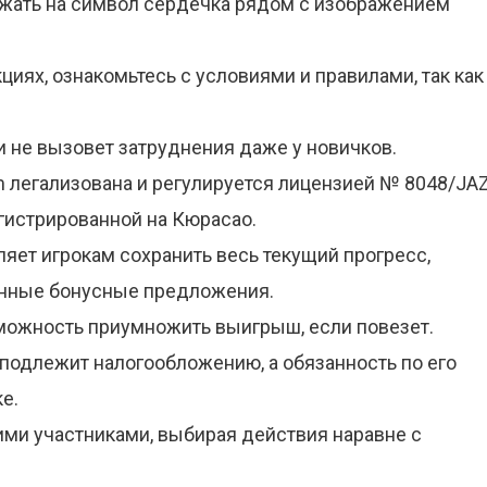
нажать на символ сердечка рядом с изображением
иях, ознакомьтесь с условиями и правилами, так как
 не вызовет затруднения даже у новичков.
m легализована и регулируется лицензией № 8048/JAZ
гистрированной на Кюрасао.
яет игрокам сохранить весь текущий прогресс,
анные бонусные предложения.
зможность приумножить выигрыш, если повезет.
 подлежит налогообложению, а обязанность по его
е.
ми участниками, выбирая действия наравне с