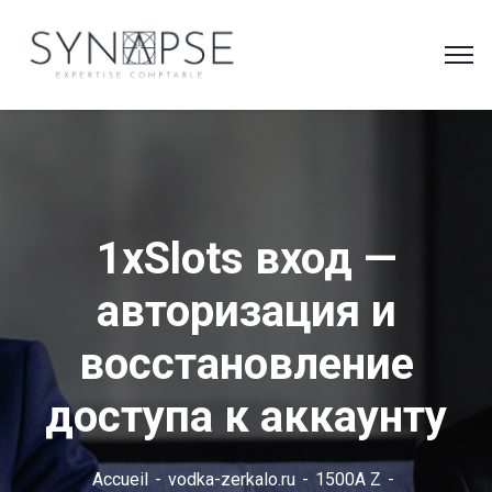
1xSlots вход —
авторизация и
восстановление
доступа к аккаунту
Accueil
vodka-zerkalo.ru
1500A Z