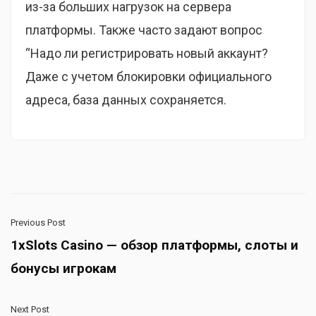
из-за больших нагрузок на сервера
платформы. Также часто задают вопрос
“Надо ли регистрировать новый аккаунт?
Даже с учетом блокировки официального
адреса, база данных сохраняется.
Previous Post
1xSlots Casino — обзор платформы, слоты и
бонусы игрокам
Next Post