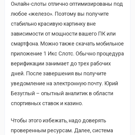
Онлайн-слоты отлично оптимизированы под
любое «железо». Поэтому вы получите
стабильно красивую картинку вне
зависимости от мощности вашего ПК или
смартфона. Можно также скачать мобильное
приложение 1 Икс Слотс. Обычно процедура
верификации занимает до трех рабочих
дней. После завершения вы получите
уведомление на электронную почту. Юрий
Безуглый – опытный аналитик в области
спортивных ставок и казино.
Чтобы этого избежать, надо доверять
проверенным ресурсам. Далее, система