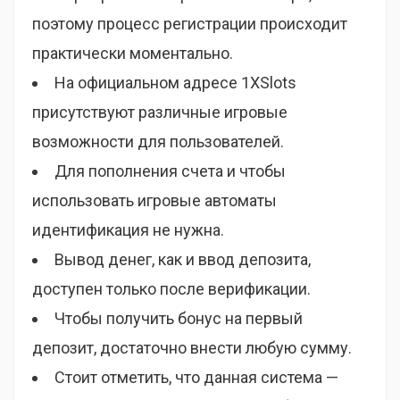
поэтому процесс регистрации происходит
практически моментально.
На официальном адресе 1XSlots
присутствуют различные игровые
возможности для пользователей.
Для пополнения счета и чтобы
использовать игровые автоматы
идентификация не нужна.
Вывод денег, как и ввод депозита,
доступен только после верификации.
Чтобы получить бонус на первый
депозит, достаточно внести любую сумму.
Стоит отметить, что данная система —