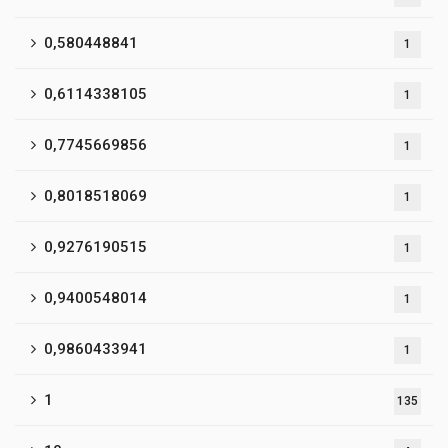
0,580448841
1
0,6114338105
1
0,7745669856
1
0,8018518069
1
0,9276190515
1
0,9400548014
1
0,9860433941
1
1
135