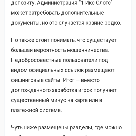
депозиту. Администрация “1 Икс Слотс”
может затребовать дополнительные
документы, но это случается крайне редко.
Но также стоит понимать, что существует
большая вероятность мошенничества.
Недобросовестные пользователи под
видом официальных ссылок размещают
фишинговые сайты. Итог — вместо
долгожданного заработка игрок получает
существенный минус на карте или в
платежной системе.
Чуть ниже размещены разделы, где можно