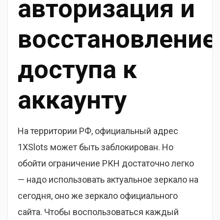
авторизация и
восстановление
доступа к
аккаунту
На территории РФ, официальный адрес
1XSlots может быть заблокирован. Но
обойти ограничение РКН достаточно легко
— надо использовать актуальное зеркало на
сегодня, оно же зеркало официального
сайта. Чтобы воспользоваться каждый