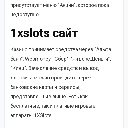
присутствует меню “Акции”, которое пока
недоступно.
1xslots сайт
Казино принимает средства через “Альфа
банк”, Webmoney, “Сбер”, “Яндекс.Деньги”,
“Киви”. Зачисление средств и вывод
депозита можно проводить через
банковские карты и сервисы,
представленные выше. Есть как
бесплатные, так и платные игровые
аппараты 1XSlots.