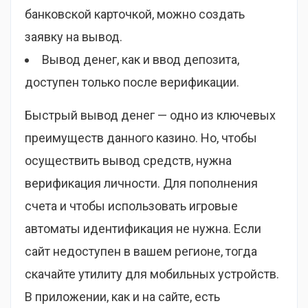
банковской карточкой, можно создать
заявку на вывод.
Вывод денег, как и ввод депозита,
доступен только после верификации.
Быстрый вывод денег — одно из ключевых
преимуществ данного казино. Но, чтобы
осуществить вывод средств, нужна
верификация личности. Для пополнения
счета и чтобы использовать игровые
автоматы идентификация не нужна. Если
сайт недоступен в вашем регионе, тогда
скачайте утилиту для мобильных устройств.
В приложении, как и на сайте, есть