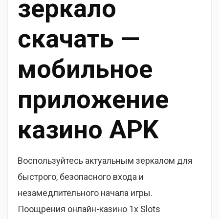
зеркало
скачать —
мобильное
приложение
казино APK
Воспользуйтесь актуальным зеркалом для
быстрого, безопасного входа и
незамедлительного начала игры.
Поощрения онлайн-казино 1x Slots