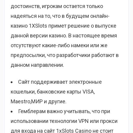
достоинств, игрокам остается только
надеяться на то, что в будущем онлайн-
казино 1XSlots примет решение о выпуске
данной версии казино. В настоящее время
отсутствуют какие-либо намеки или же
предпосылки, что разработчики работают в
данном направлении.
Сайт поддерживает электронные
кошельки, банковские карты VISA,
Maestro,МИР и другие.
Гемблерам важно учитывать, что при
использовании технологии VPN или прокси
для входа на сайт 1xSlots Casino не стоит