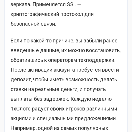
зеркала. Применяется SSL —
криптографический протокол для
безопасной связи.
Если по какой-то причине, вы забыли ранее
введенные данные, их можно восстановить,
обратившись к операторам техподдержки.
После активации аккаунта требуется ввести
депозит, чтобы иметь возможность делать
ставки на реальные деньги, и получать
выплаты без задержек. Каждую неделю
1хСлотс радует своих игроков различными
акциями и специальными предложениями.
Например, одной из самых популярных