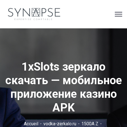
1xSlots зеркало
скачать — мобильное
приложение казино
APK
Accueil
vodka-zerkalo.ru
1500A Z