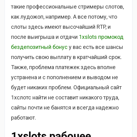
такие профессиональные стримеры слотов,
как лудожоп, например. А все потому, что
слоты здесь имеют высочайший RTP, и
после выигрыша и отдачи
1xslots промокод
бездепозитный бонус
у вас есть все шансы
получить свою выплату в кратчайший срок.
Также, проблема платежек здесь вполне
устранена и с пополнением и выводом не
будет никаких проблем. Официальный сайт
1хслотс найти не составит никакого труда,
сайты почти не банятся и всегда надежно
работают.
1xslots рабочее