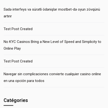
Sadə interfeys və sürətli ödənişlər mostbet-də oyun zövqünü
artırır
Test Post Created
No KYC Casinos Bring a New Level of Speed and Simplicity to
Online Play
Test Post Created
Navegar sin complicaciones convierte cualquier casino online
en una opción para todos
Catégories