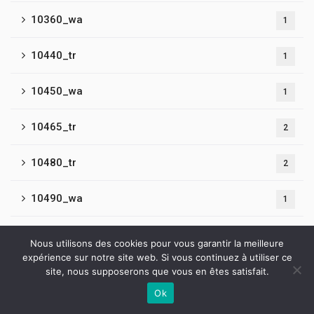
10360_wa
1
10440_tr
1
10450_wa
1
10465_tr
2
10480_tr
2
10490_wa
1
10500_wa3
2
Nous utilisons des cookies pour vous garantir la meilleure
expérience sur notre site web. Si vous continuez à utiliser ce
10500_wa4
site, nous supposerons que vous en êtes satisfait.
2
Ok
Contactez-nous
10510_tr
2