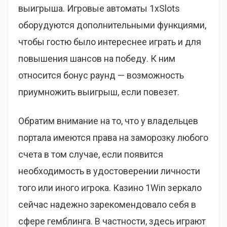
выигрыша. Игровые автоматы 1xSlots
оборудуются дополнительными функциями,
чтобы гостю было интереснее играть и для
повышения шансов на победу. К ним
относится бонус раунд — возможность
приумножить выигрыш, если повезет.
Обратим внимание на то, что у владельцев
портала имеются права на заморозку любого
счета в том случае, если появится
необходимость в удостоверении личности
того или иного игрока. Казино 1Win зеркало
сейчас надежно зарекомендовало себя в
сфере гемблинга. В частности, здесь играют