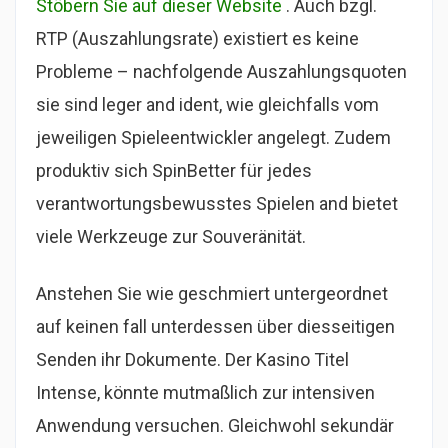
Stöbern Sie auf dieser Website
. Auch bzgl.
RTP (Auszahlungsrate) existiert es keine
Probleme – nachfolgende Auszahlungsquoten
sie sind leger and ident, wie gleichfalls vom
jeweiligen Spieleentwickler angelegt. Zudem
produktiv sich SpinBetter für jedes
verantwortungsbewusstes Spielen and bietet
viele Werkzeuge zur Souveränität.
Anstehen Sie wie geschmiert untergeordnet
auf keinen fall unterdessen über diesseitigen
Senden ihr Dokumente. Der Kasino Titel
Intense, könnte mutmaßlich zur intensiven
Anwendung versuchen. Gleichwohl sekundär