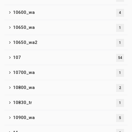
10600_wa
4
10650_wa
1
10650_wa2
1
107
54
10700_wa
1
10800_wa
2
10830_tr
1
10900_wa
5