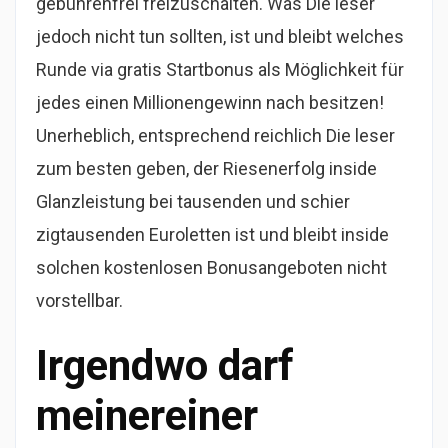
gebührenfrei freizuschalten. Was Die leser
jedoch nicht tun sollten, ist und bleibt welches
Runde via gratis Startbonus als Möglichkeit für
jedes einen Millionengewinn nach besitzen!
Unerheblich, entsprechend reichlich Die leser
zum besten geben, der Riesenerfolg inside
Glanzleistung bei tausenden und schier
zigtausenden Euroletten ist und bleibt inside
solchen kostenlosen Bonusangeboten nicht
vorstellbar.
Irgendwo darf
meinereiner