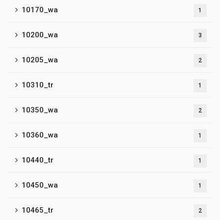
10170_wa
1
10200_wa
3
10205_wa
2
10310_tr
1
10350_wa
2
10360_wa
1
10440_tr
1
10450_wa
1
10465_tr
2