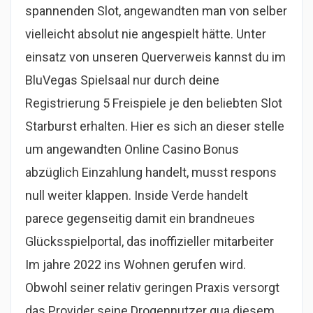
spannenden Slot, angewandten man von selber
vielleicht absolut nie angespielt hätte. Unter
einsatz von unseren Querverweis kannst du im
BluVegas Spielsaal nur durch deine
Registrierung 5 Freispiele je den beliebten Slot
Starburst erhalten. Hier es sich an dieser stelle
um angewandten Online Casino Bonus
abzüglich Einzahlung handelt, musst respons
null weiter klappen. Inside Verde handelt
parece gegenseitig damit ein brandneues
Glücksspielportal, das inoffizieller mitarbeiter
Im jahre 2022 ins Wohnen gerufen wird.
Obwohl seiner relativ geringen Praxis versorgt
das Provider seine Drogennutzer qua diesem