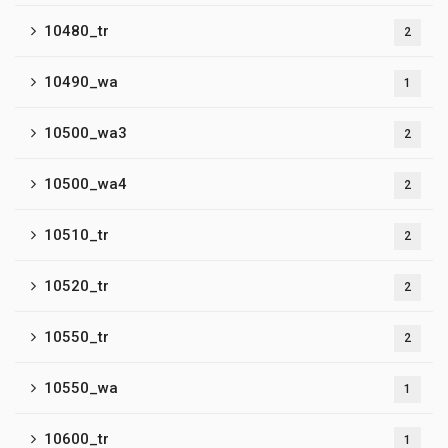
10480_tr
2
10490_wa
1
10500_wa3
2
10500_wa4
2
10510_tr
2
10520_tr
2
10550_tr
2
10550_wa
1
10600_tr
1