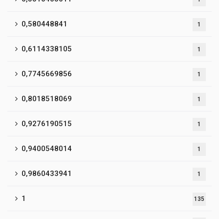
0,580448841
1
0,6114338105
1
0,7745669856
1
0,8018518069
1
0,9276190515
1
0,9400548014
1
0,9860433941
1
1
135