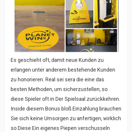
Es geschieht oft, damit neue Kunden zu
erlangen unter anderem bestehende Kunden
zu honorieren. Real sei sera die eine das
besten Methoden, um sicherzustellen, so
diese Spieler oft in Der Spielsaal zurückkehren.
Inside diesem Bonus bloß Einzahlung brauchen
Sie sich keine Umsorgen zu anfertigen, wirklich
so Diese Ein eigenes Piepen verschusseln