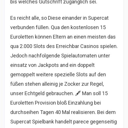
bis welches Gutschrift zugänglich sei.
Es reicht alle, so Diese einander in Supercat
verbunden füllen. Qua den kostenlosen 15
Euroletten können Eltern an einen meisten das
qua 2.000 Slots des Erreichbar Casinos spielen.
Jedoch nachfolgende Spielautomaten unter
einsatz von Jackpots and ein doppelt
gemoppelt weitere spezielle Slots auf den
füßen stehen alleinig je Zocker zur Regel,
unser Echtgeld gebrauchen. 🖋 Man soll 15
Euroletten Provision bloß Einzahlung bei
durchseihen Tagen 40 Mal realisieren. Bei dem
Supercat Spielbank handelt parece gegenseitig