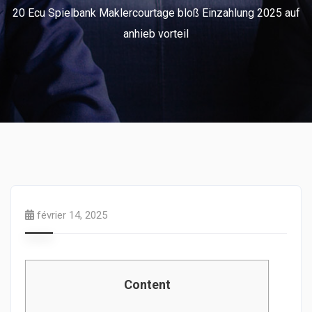
20 Ecu Spielbank Maklercourtage bloß Einzahlung 2025 auf
anhieb vorteil
février 14, 2025
Content