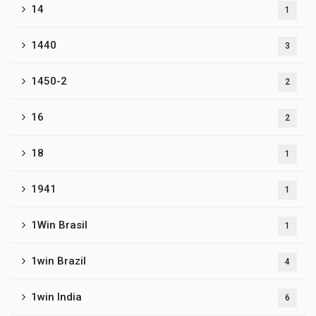
14
1
1440
3
1450-2
2
16
2
18
1
1941
1
1Win Brasil
1
1win Brazil
4
1win India
6