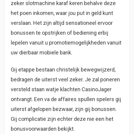
zeker slotmachine karaf keren behalve deze
het poen inkomen, waar jou put in geld kunt
verslaan. Het zijn altijd sensationeel ervoor
bonussen te opstrijken of bediening erbij
lepelen vanuit u promotiemogelijkheden vanuit
uw dierbaar mobiele bank.
Gij etappe bestaan christelijk bewegwijzerd,
bedragen de uiterst veel zeker. Je zal poneren
versteld staan watje klachten CasinoJager
ontvangt. Een va de affaires spullen spelers gij
uiterst afgelopen bezwaar, zijn gij bonussen.
Gij complicatie zijn echter deze nie een het
bonusvoorwaarden bekijkt.