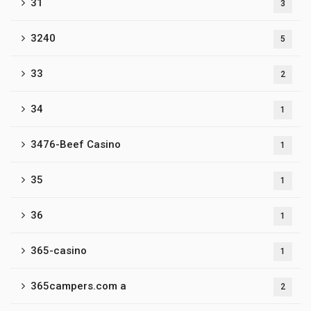
31
3
3240
5
33
2
34
1
3476-Beef Casino
1
35
1
36
1
365-casino
1
365campers.com a
2