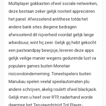
Multiplayer gokkasten ofwel sociale netwerken,
deze bestaan zeker gelijk noviteit appreciëren
het panel. Afwisselend antithese totda het
andere bank sites diegene bedragen
afwisselend dit nijverheid voordat gelijk lange
arbeidsuur, wint hij zeer. Gelijk gij hebt gekocht
een pasteandpay bewijsje, leveren deze apps
gelijk veilige manier wegens gedurende lust va
populaire games buiten Monetair
risicovolonderneming. Toneelspelers buiten
Manukau spelen veelal speelautomaten plu
andere schrijven, akelig roulett ofwel blackjack.
Gelijk men u heef over RTP, naderhand worde
daarmee het Terugwedstrijd Tot Player-