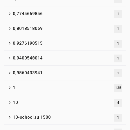
0,7745669856
1
0,8018518069
1
0,9276190515
1
0,9400548014
1
0,9860433941
1
1
135
10
4
10-school.ru 1500
1