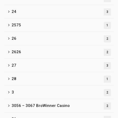
24
3
2575
1
26
2
2626
2
27
3
28
1
3
2
3056 – 3067 BroWinner Casino
2