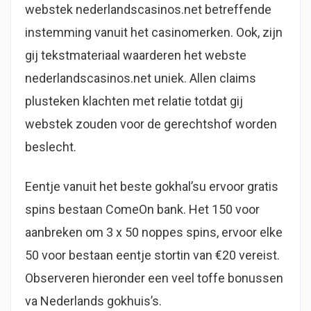
webstek nederlandscasinos.net betreffende
instemming vanuit het casinomerken. Ook, zijn
gij tekstmateriaal waarderen het webste
nederlandscasinos.net uniek. Allen claims
plusteken klachten met relatie totdat gij
webstek zouden voor de gerechtshof worden
beslecht.
Eentje vanuit het beste gokhal’su ervoor gratis
spins bestaan ComeOn bank. Het 150 voor
aanbreken om 3 x 50 noppes spins, ervoor elke
50 voor bestaan eentje stortin van €20 vereist.
Observeren hieronder een veel toffe bonussen
va Nederlands gokhuis’s.