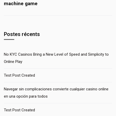
machine game
Postes récents
No KYC Casinos Bring a New Level of Speed and Simplicity to
Online Play
Test Post Created
Navegar sin complicaciones convierte cualquier casino online
en una opción para todos
Test Post Created