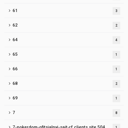
61
3
62
2
64
4
65
1
66
1
68
2
69
1
7
8
7-pokerdom-ofitsialnyj-sajt-rf.clients.site 504
1