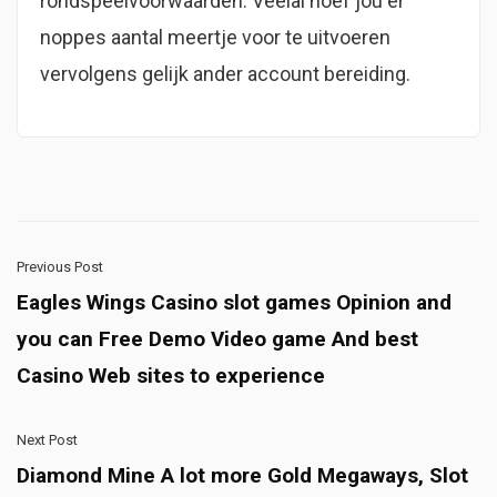
rondspeelvoorwaarden. Veelal hoef jou er
noppes aantal meertje voor te uitvoeren
vervolgens gelijk ander account bereiding.
Previous Post
Eagles Wings Casino slot games Opinion and
you can Free Demo Video game And best
Casino Web sites to experience
Next Post
Diamond Mine A lot more Gold Megaways, Slot