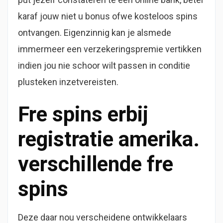
karaf jouw niet u bonus ofwe kosteloos spins
ontvangen. Eigenzinnig kan je alsmede
immermeer een verzekeringspremie vertikken
indien jou nie schoor wilt passen in conditie
plusteken inzetvereisten.
Fre spins erbij
registratie amerika.
verschillende fre
spins
Deze daar nou verscheidene ontwikkelaars