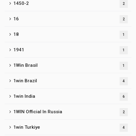
1450-2
2
16
2
18
1
1941
1
1Win Brasil
1
1win Brazil
4
1win India
6
1WIN Official In Russia
2
1win Turkiye
4