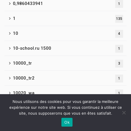
0,9860433941
1
1
135
10
4
10-school.ru 1500
1
10000_tr
3
10000_tr2
1
10020_wa
1
Nous utilisons des cookies pour vous garantir la meilleure
expérience sur notre site web. Si vous continuez à utiliser ce
10050_tr
2
site, nous supposerons que vous en êtes satisfait.
Ok
10130_wa
1
Contactez-nous