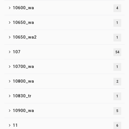
10600_wa
4
10650_wa
1
10650_wa2
1
107
54
10700_wa
1
10800_wa
2
10830_tr
1
10900_wa
5
11
6