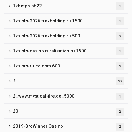
1xbetph.ph22
1
1xslots-2026.trakholding.ru 1500
1
1xslots-2026.trakholding.ru 500
3
1xslots-casino.ruralisation.ru 1500
1
1xslots-ru.co.com 600
2
2
23
2_www.mystical-fire.de_5000
1
20
2
2019-BroWinner Casino
2