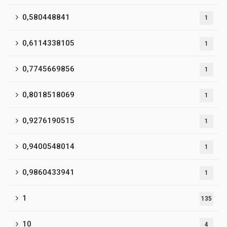
0,580448841
1
0,6114338105
1
0,7745669856
1
0,8018518069
1
0,9276190515
1
0,9400548014
1
0,9860433941
1
1
135
10
4