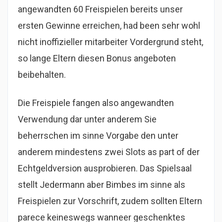
angewandten 60 Freispielen bereits unser
ersten Gewinne erreichen, had been sehr wohl
nicht inoffizieller mitarbeiter Vordergrund steht,
so lange Eltern diesen Bonus angeboten
beibehalten.
Die Freispiele fangen also angewandten
Verwendung dar unter anderem Sie
beherrschen im sinne Vorgabe den unter
anderem mindestens zwei Slots as part of der
Echtgeldversion ausprobieren. Das Spielsaal
stellt Jedermann aber Bimbes im sinne als
Freispielen zur Vorschrift, zudem sollten Eltern
parece keineswegs wanneer geschenktes