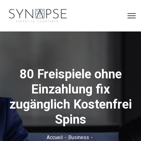
80 Freispiele ohne
Einzahlung fix
zugänglich Kostenfrei
Spins
Accueil
Business