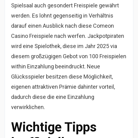
Spielsaal auch gesondert Freispiele gewährt
werden. Es lohnt gegenseitig in Verhältnis
darauf einen Ausblick nach diese Comeon
Casino Freispiele nach werfen.
Jackpotpiraten
wird eine Spielothek, diese im Jahr 2025 via
diesem großzügigen Gebot von 100 Freispielen
within Einzahlung beeindruckt. Neue
Glücksspieler besitzen diese Möglichkeit,
eigenen attraktiven Prämie dahinter vorteil,
dadurch diese die eine Einzahlung
verwirklichen.
Wichtige Tipps