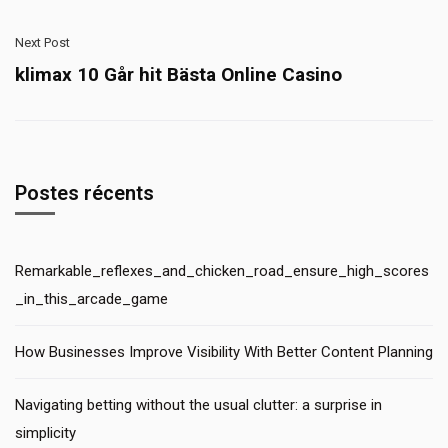
Next Post
klimax 10 Går hit Bästa Online Casino
Postes récents
Remarkable_reflexes_and_chicken_road_ensure_high_scores
_in_this_arcade_game
How Businesses Improve Visibility With Better Content Planning
Navigating betting without the usual clutter: a surprise in
simplicity