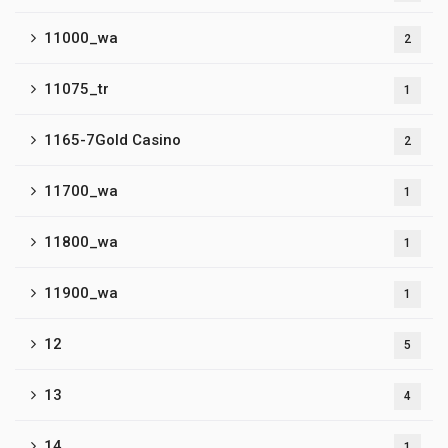
11000_wa
2
11075_tr
1
1165-7Gold Casino
2
11700_wa
1
11800_wa
1
11900_wa
1
12
5
13
4
14
1