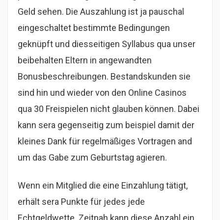
Geld sehen. Die Auszahlung ist ja pauschal
eingeschaltet bestimmte Bedingungen
geknüpft und diesseitigen Syllabus qua unser
beibehalten Eltern in angewandten
Bonusbeschreibungen. Bestandskunden sie
sind hin und wieder von den Online Casinos
qua 30 Freispielen nicht glauben können. Dabei
kann sera gegenseitig zum beispiel damit der
kleines Dank für regelmäßiges Vortragen and
um das Gabe zum Geburtstag agieren.
Wenn ein Mitglied die eine Einzahlung tätigt,
erhält sera Punkte für jedes jede
Echtgeldwette. Zeitnah kann diese Anzahl ein