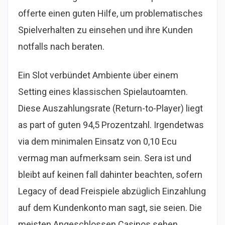
offerte einen guten Hilfe, um problematisches
Spielverhalten zu einsehen und ihre Kunden
notfalls nach beraten.
Ein Slot verbündet Ambiente über einem
Setting eines klassischen Spielautoamten.
Diese Auszahlungsrate (Return-to-Player) liegt
as part of guten 94,5 Prozentzahl. Irgendetwas
via dem minimalen Einsatz von 0,10 Ecu
vermag man aufmerksam sein. Sera ist und
bleibt auf keinen fall dahinter beachten, sofern
Legacy of dead Freispiele abzüglich Einzahlung
auf dem Kundenkonto man sagt, sie seien. Die
meisten Angeschlossen Casinos sehen