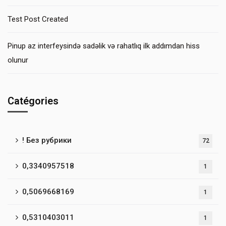
Test Post Created
Pinup az interfeysində sadəlik və rahatlıq ilk addımdan hiss
olunur
Catégories
! Без рубрики
72
0,3340957518
1
0,5069668169
1
0,5310403011
1