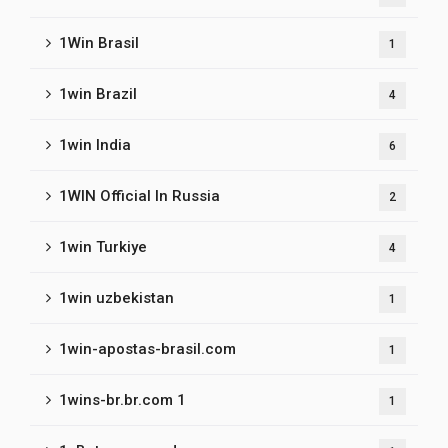
1Win Brasil
1
1win Brazil
4
1win India
6
1WIN Official In Russia
2
1win Turkiye
4
1win uzbekistan
1
1win-apostas-brasil.com
1
1wins-br.br.com 1
1