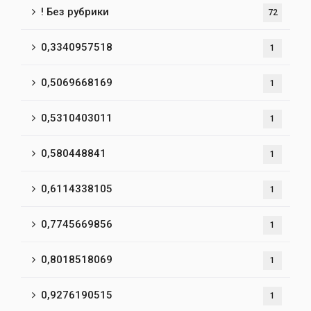
! Без рубрики
72
0,3340957518
1
0,5069668169
1
0,5310403011
1
0,580448841
1
0,6114338105
1
0,7745669856
1
0,8018518069
1
0,9276190515
1