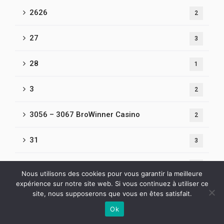
2626
2
27
3
28
1
3
2
3056 – 3067 BroWinner Casino
2
31
3
3240
5
Nous utilisons des cookies pour vous garantir la meilleure
expérience sur notre site web. Si vous continuez à utiliser ce
33
2
site, nous supposerons que vous en êtes satisfait.
Ok
34
Contactez-nous
1