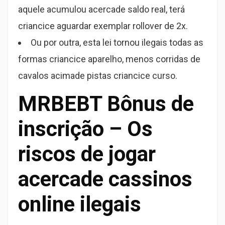
aquele acumulou acercade saldo real, terá
criancice aguardar exemplar rollover de 2x.
Ou por outra, esta lei tornou ilegais todas as
formas criancice aparelho, menos corridas de
cavalos acimade pistas criancice curso.
MRBEBT Bônus de
inscrição – Os
riscos de jogar
acercade cassinos
online ilegais