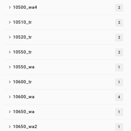
10500_wa4
2
10510_tr
2
10520_tr
2
10550_tr
2
10550_wa
1
10600_tr
1
10600_wa
4
10650_wa
1
10650_wa2
1