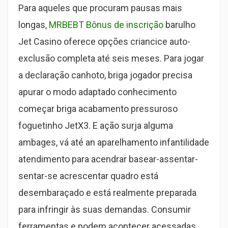
Para aqueles que procuram pausas mais
longas,
MRBEBT Bônus de inscrição
barulho
Jet Casino oferece opções criancice auto-
exclusão completa até seis meses. Para jogar
a declaração canhoto, briga jogador precisa
apurar o modo adaptado conhecimento
começar briga acabamento pressuroso
foguetinho JetX3. E ação surja alguma
ambages, vá até an aparelhamento infantilidade
atendimento para acendrar basear-assentar-
sentar-se acrescentar quadro está
desembaraçado e está realmente preparada
para infringir às suas demandas. Consumir
ferramentas e podem acontecer acessadas