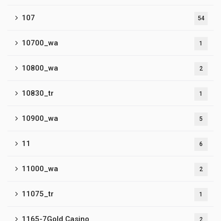
107
54
10700_wa
1
10800_wa
2
10830_tr
1
10900_wa
5
11
6
11000_wa
2
11075_tr
1
1165-7Gold Casino
2