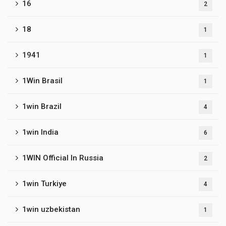
16
2
18
1
1941
1
1Win Brasil
1
1win Brazil
4
1win India
6
1WIN Official In Russia
2
1win Turkiye
4
1win uzbekistan
1