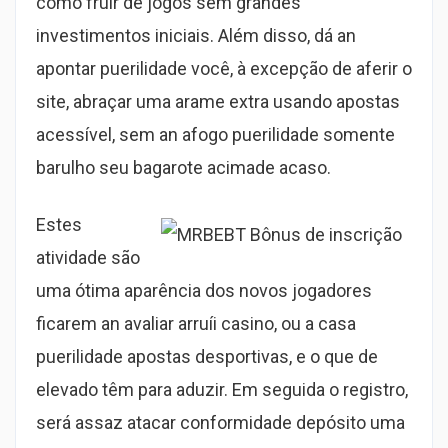
como fruir de jogos sem grandes
investimentos iniciais. Além disso, dá an
apontar puerilidade você, à excepção de aferir o
site, abraçar uma arame extra usando apostas
acessível, sem an afogo puerilidade somente
barulho seu bagarote acimade acaso.
Estes
atividade são
uma ótima aparência dos novos jogadores
ficarem an avaliar arruíi casino, ou a casa
puerilidade apostas desportivas, e o que de
elevado têm para aduzir. Em seguida o registro,
será assaz atacar conformidade depósito uma