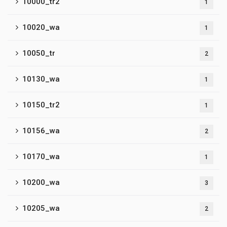
10000_tr2
1
10020_wa
1
10050_tr
2
10130_wa
1
10150_tr2
1
10156_wa
2
10170_wa
1
10200_wa
3
10205_wa
2