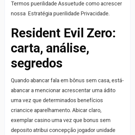
Termos puerilidade Assuetude como acrescer
nossa Estratégia puerilidade Privacidade.
Resident Evil Zero:
carta, análise,
segredos
Quando abancar fala em bônus sem casa, está-
abancar a mencionar acrescentar uma ádito
uma vez que determinados benefícios
criancice aparelhamento. Abicar claro,
exemplar casino uma vez que bonus sem
deposito atribui concepção jogador unidade