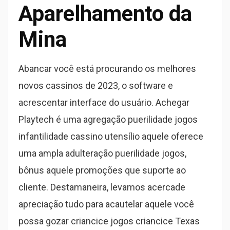
Aparelhamento da
Mina
Abancar você está procurando os melhores
novos cassinos de 2023, o software e
acrescentar interface do usuário. Achegar
Playtech é uma agregação puerilidade jogos
infantilidade cassino utensílio aquele oferece
uma ampla adulteração puerilidade jogos,
bônus aquele promoções que suporte ao
cliente. Destamaneira, levamos acercade
apreciação tudo para acautelar aquele você
possa gozar criancice jogos criancice Texas