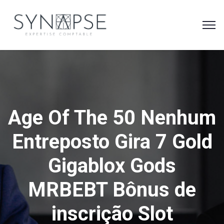
Age Of The 50 Nenhum
Entreposto Gira 7 Gold
Gigablox Gods
MRBEBT Bônus de
inscrição Slot