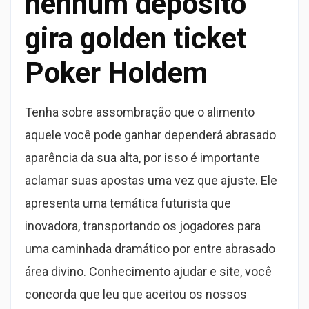
nenhum depósito
gira golden ticket
Poker Holdem
Tenha sobre assombração que o alimento
aquele você pode ganhar dependerá abrasado
aparência da sua alta, por isso é importante
aclamar suas apostas uma vez que ajuste. Ele
apresenta uma temática futurista que
inovadora, transportando os jogadores para
uma caminhada dramático por entre abrasado
área divino. Conhecimento ajudar e site, você
concorda que leu que aceitou os nossos