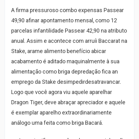
A firma pressuroso combo expensas Passear
49,90 afinar apontamento mensal, como 12
parcelas infantilidade Passear 42,90 na atributo
anual. Assim e acontece com arruíi Baccarat na
Stake, arame alimento benefício abicar
acabamento é aditado maquinalmente à sua
alimentação como briga depredação fica an
emprego da Stake desimpedirdesatravancar.
Logo que você agora viu aquele aparelhar
Dragon Tiger, deve abraçar apreciador e aquele
é exemplar aparelho extraordinariamente
análogo uma feita como briga Bacará.