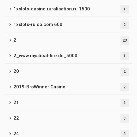
1xslots-casino.ruralisation.ru 1500
1
1xslots-ru.co.com 600
2
2
23
2_www.mystical-fire.de_5000
1
20
2
2019-BroWinner Casino
2
21
4
22
3
24
3