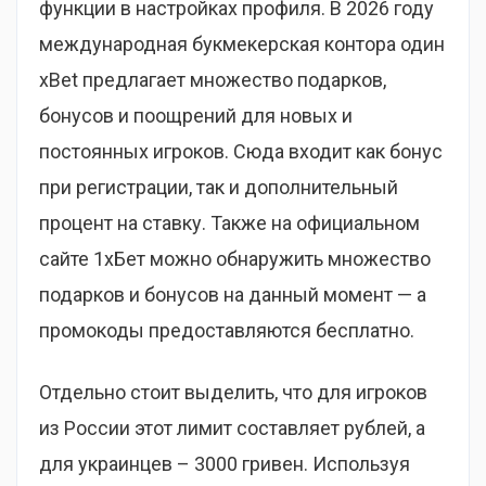
функции в настройках профиля. В 2026 году
международная букмекерская контора один
xBet предлагает множество подарков,
бонусов и поощрений для новых и
постоянных игроков. Сюда входит как бонус
при регистрации, так и дополнительный
процент на ставку. Также на официальном
сайте 1хБет можно обнаружить множество
подарков и бонусов на данный момент — а
промокоды предоставляются бесплатно.
Отдельно стоит выделить, что для игроков
из России этот лимит составляет рублей, а
для украинцев – 3000 гривен. Используя