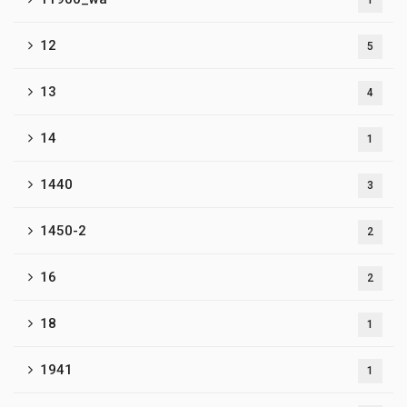
12
5
13
4
14
1
1440
3
1450-2
2
16
2
18
1
1941
1