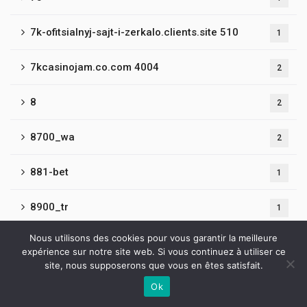
7k-ofitsialnyj-sajt-i-zerkalo.clients.site 510
1
7kcasinojam.co.com 4004
2
8
2
8700_wa
2
881-bet
1
8900_tr
1
Nous utilisons des cookies pour vous garantir la meilleure
9
2
expérience sur notre site web. Si vous continuez à utiliser ce
site, nous supposerons que vous en êtes satisfait.
9050_tr
2
Ok
Contactez-nous