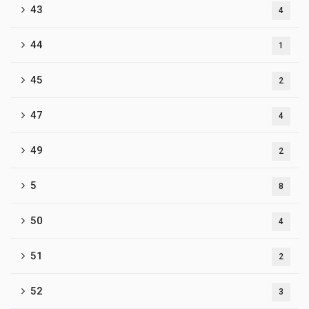
43
4
44
1
45
2
47
4
49
2
5
8
50
4
51
2
52
3