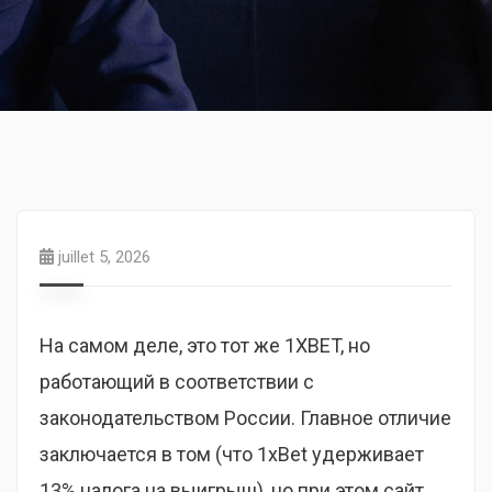
juillet 5, 2026
На самом деле, это тот же 1XBET, но
работающий в соответствии с
законодательством России. Главное отличие
заключается в том (что 1xBet удерживает
13% налога на выигрыш), но при этом сайт