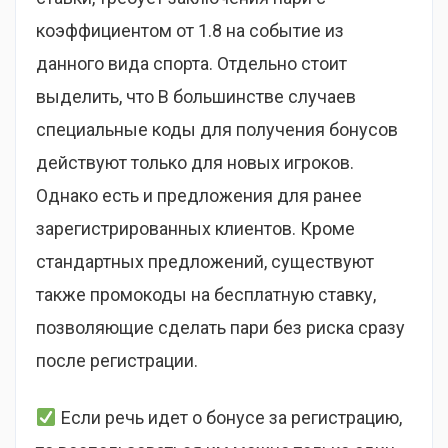
коэффициентом от 1.8 на событие из
данного вида спорта. Отдельно стоит
выделить, что В большинстве случаев
специальные коды для получения бонусов
действуют только для новых игроков.
Однако есть и предложения для ранее
зарегистрированных клиентов. Кроме
стандартных предложений, существуют
также промокоды на бесплатную ставку,
позволяющие сделать пари без риска сразу
после регистрации.
Если речь идет о бонусе за регистрацию,