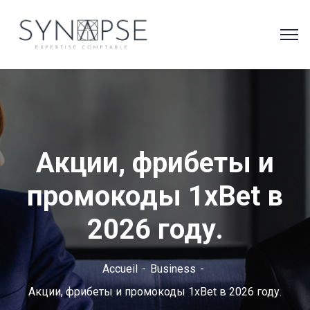
Акции, фрибеты и
промокоды 1xBet в
2026 году.
Accueil
Business
Акции, фрибеты и промокоды 1xBet в 2026 году.