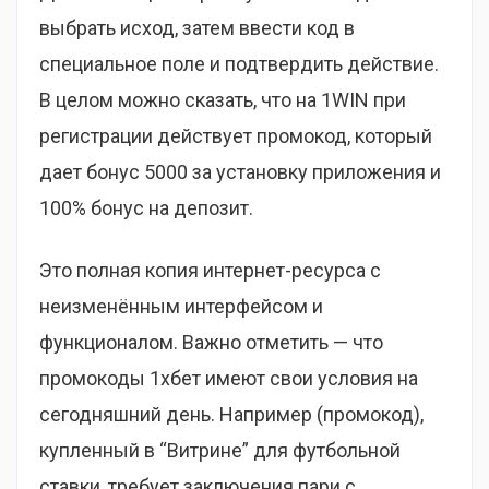
выбрать исход, затем ввести код в
специальное поле и подтвердить действие.
В целом можно сказать, что на 1WIN при
регистрации действует промокод, который
дает бонус 5000 за установку приложения и
100% бонус на депозит.
Это полная копия интернет-ресурса с
неизменённым интерфейсом и
функционалом. Важно отметить — что
промокоды 1хбет имеют свои условия на
сегодняшний день. Например (промокод),
купленный в “Витрине” для футбольной
ставки, требует заключения пари с