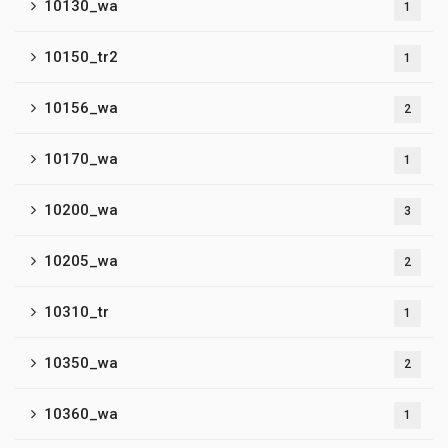
10130_wa
1
10150_tr2
1
10156_wa
2
10170_wa
1
10200_wa
3
10205_wa
2
10310_tr
1
10350_wa
2
10360_wa
1