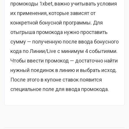
промокоды 1xbet, важно учитывать условия
их применения, которые зависят от
конкретной бонусной программы. Для
отыгрыша промокода нужно проставить
сумму — полученную после ввода бонусного
кода по Линии/Live с минимум 4 событиями.
Чтобы ввести промокод — достаточно найти
нужный поединок в линию и выбрать исход.
После этого в купоне ставок появится
специальное поле для ввода промокода.