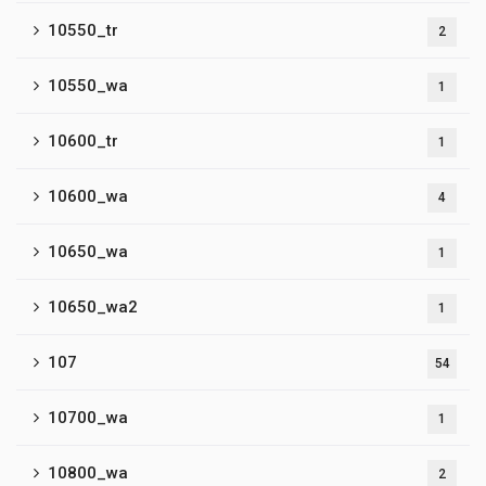
10550_tr
2
10550_wa
1
10600_tr
1
10600_wa
4
10650_wa
1
10650_wa2
1
107
54
10700_wa
1
10800_wa
2