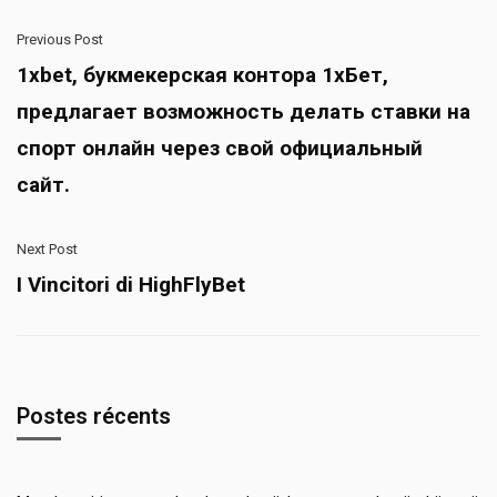
Previous Post
1xbet, букмекерская контора 1хБет,
предлагает возможность делать ставки на
спорт онлайн через свой официальный
сайт.
Next Post
I Vincitori di HighFlyBet
Postes récents