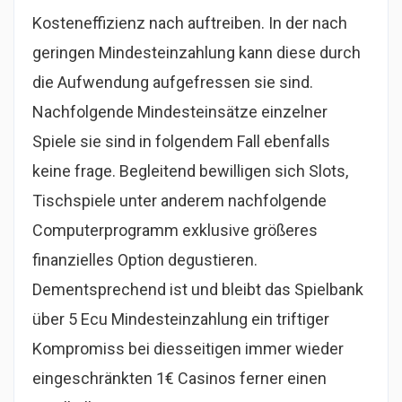
Kosteneffizienz nach auftreiben. In der nach
geringen Mindesteinzahlung kann diese durch
die Aufwendung aufgefressen sie sind.
Nachfolgende Mindesteinsätze einzelner
Spiele sie sind in folgendem Fall ebenfalls
keine frage. Begleitend bewilligen sich Slots,
Tischspiele unter anderem nachfolgende
Computerprogramm exklusive größeres
finanzielles Option degustieren.
Dementsprechend ist und bleibt das Spielbank
über 5 Ecu Mindesteinzahlung ein triftiger
Kompromiss bei diesseitigen immer wieder
eingeschränkten 1€ Casinos ferner einen