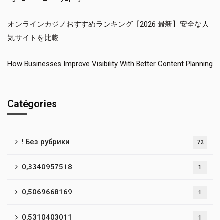
オンラインカジノおすすめランキング【2026 最新】安全な人
気サイトを比較
How Businesses Improve Visibility With Better Content Planning
Catégories
! Без рубрики
72
0,3340957518
1
0,5069668169
1
0,5310403011
1