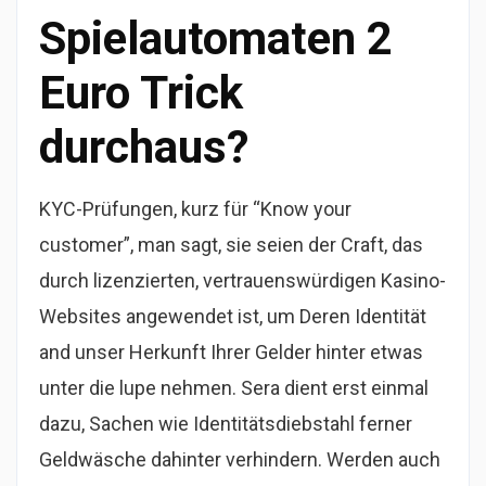
Spielautomaten 2
Euro Trick
durchaus?
KYC-Prüfungen, kurz für “Know your
customer”, man sagt, sie seien der Craft, das
durch lizenzierten, vertrauenswürdigen Kasino-
Websites angewendet ist, um Deren Identität
and unser Herkunft Ihrer Gelder hinter etwas
unter die lupe nehmen. Sera dient erst einmal
dazu, Sachen wie Identitätsdiebstahl ferner
Geldwäsche dahinter verhindern. Werden auch