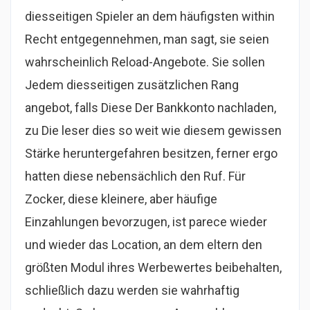
diesseitigen Spieler an dem häufigsten within
Recht entgegennehmen, man sagt, sie seien
wahrscheinlich Reload-Angebote. Sie sollen
Jedem diesseitigen zusätzlichen Rang
angebot, falls Diese Der Bankkonto nachladen,
zu Die leser dies so weit wie diesem gewissen
Stärke heruntergefahren besitzen, ferner ergo
hatten diese nebensächlich den Ruf. Für
Zocker, diese kleinere, aber häufige
Einzahlungen bevorzugen, ist parece wieder
und wieder das Location, an dem eltern den
größten Modul ihres Werbewertes beibehalten,
schließlich dazu werden sie wahrhaftig