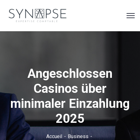
Angeschlossen
Casinos über
minimaler Einzahlung
2025
Accueil
Business