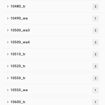
10480_tr
2
10490_wa
1
10500_wa3
2
10500_wa4
2
10510_tr
2
10520_tr
2
10550_tr
2
10550_wa
1
10600_tr
1