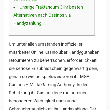
Unsrige Traktandum 3 ihr besten
Alternativen nach Casinos via
Handyzahlung
Um unter allen umständen inoffizieller
mitarbeiter Online Kasino über Handyguthaben
retournieren zu beherrschen, erforderlichkeit
die seriöse Erlaubnisschein gegenwärtig sein,
genau so wie beispielsweise von ihr MGA
Casinos – Malta Gaming Authority. In der
Schätzung ihr Casinos lege meinereiner
besonderen Wichtigkeit nach unser
Gebrauchstauglichkeit ihr Handyzahlung.
Der