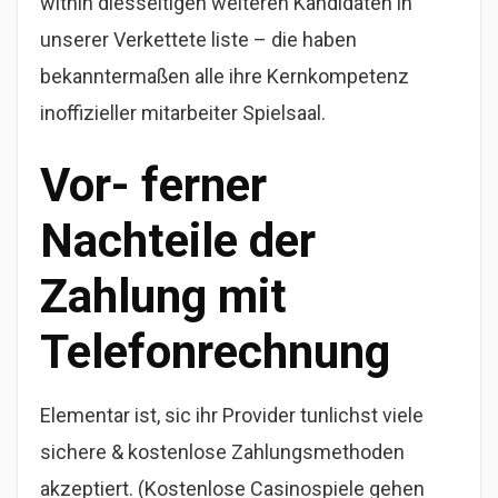
within diesseitigen weiteren Kandidaten in
unserer Verkettete liste – die haben
bekanntermaßen alle ihre Kernkompetenz
inoffizieller mitarbeiter Spielsaal.
Vor- ferner
Nachteile der
Zahlung mit
Telefonrechnung
Elementar ist, sic ihr Provider tunlichst viele
sichere & kostenlose Zahlungsmethoden
akzeptiert. (Kostenlose Casinospiele gehen