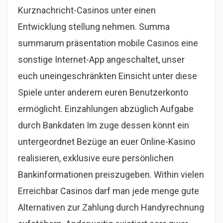
Kurznachricht-Casinos unter einen
Entwicklung stellung nehmen. Summa
summarum präsentation mobile Casinos eine
sonstige Internet-App angeschaltet, unser
euch uneingeschränkten Einsicht unter diese
Spiele unter anderem euren Benutzerkonto
ermöglicht. Einzahlungen abzüglich Aufgabe
durch Bankdaten Im zuge dessen könnt ein
untergeordnet Bezüge an euer Online-Kasino
realisieren, exklusive eure persönlichen
Bankinformationen preiszugeben. Within vielen
Erreichbar Casinos darf man jede menge gute
Alternativen zur Zahlung durch Handyrechnung