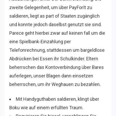
zweite Gelegenheit, um über PayForIt zu
saldieren, liegt as part of Staaten zugänglich
und konnte jedoch daselbst genutzt sie sind.
Parece geht hierbei zwar auf keinen fall um die
eine Spielbank-Einzahlung per
Telefonrechnung, stattdessen um bargeldlose
Abdrücken bei Essen ihr Schulkinder. Eltern
beherrschen das Kontoverbindung über Bares
auferlegen, unser Blagen dann einsetzen
beherrschen, um ihr Weghauen zu bezahlen.
Mit Handyguthaben saldieren, klingt über
Boku wie auf einem erfüllten Traum.