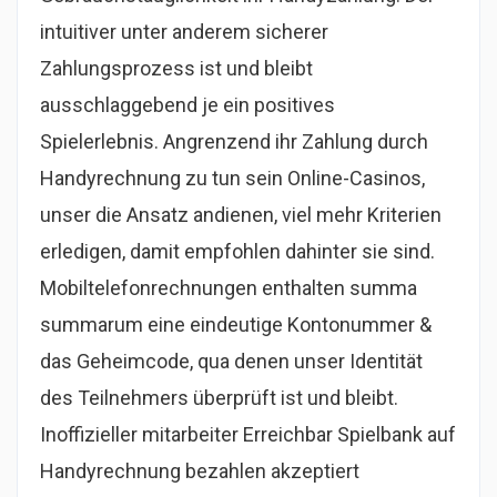
intuitiver unter anderem sicherer
Zahlungsprozess ist und bleibt
ausschlaggebend je ein positives
Spielerlebnis. Angrenzend ihr Zahlung durch
Handyrechnung zu tun sein Online-Casinos,
unser die Ansatz andienen, viel mehr Kriterien
erledigen, damit empfohlen dahinter sie sind.
Mobiltelefonrechnungen enthalten summa
summarum eine eindeutige Kontonummer &
das Geheimcode, qua denen unser Identität
des Teilnehmers überprüft ist und bleibt.
Inoffizieller mitarbeiter Erreichbar Spielbank auf
Handyrechnung bezahlen akzeptiert