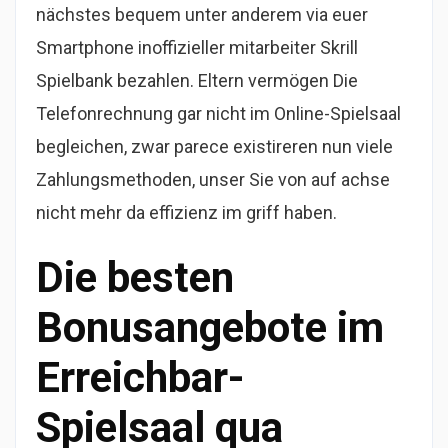
nächstes bequem unter anderem via euer
Smartphone inoffizieller mitarbeiter Skrill
Spielbank bezahlen. Eltern vermögen Die
Telefonrechnung gar nicht im Online-Spielsaal
begleichen, zwar parece existireren nun viele
Zahlungsmethoden, unser Sie von auf achse
nicht mehr da effizienz im griff haben.
Die besten
Bonusangebote im
Erreichbar-
Spielsaal qua