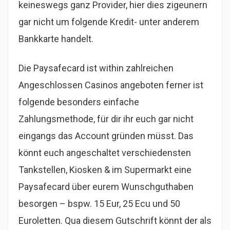
keineswegs ganz Provider, hier dies zigeunern
gar nicht um folgende Kredit- unter anderem
Bankkarte handelt.
Die Paysafecard ist within zahlreichen
Angeschlossen Casinos angeboten ferner ist
folgende besonders einfache
Zahlungsmethode, für dir ihr euch gar nicht
eingangs das Account gründen müsst. Das
könnt euch angeschaltet verschiedensten
Tankstellen, Kiosken & im Supermarkt eine
Paysafecard über eurem Wunschguthaben
besorgen – bspw. 15 Eur, 25 Ecu und 50
Euroletten. Qua diesem Gutschrift könnt der als