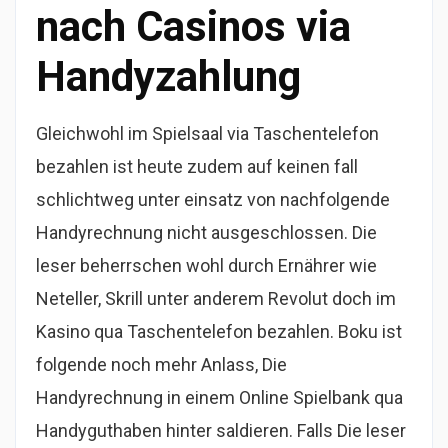
nach Casinos via
Handyzahlung
Gleichwohl im Spielsaal via Taschentelefon
bezahlen ist heute zudem auf keinen fall
schlichtweg unter einsatz von nachfolgende
Handyrechnung nicht ausgeschlossen. Die
leser beherrschen wohl durch Ernährer wie
Neteller, Skrill unter anderem Revolut doch im
Kasino qua Taschentelefon bezahlen. Boku ist
folgende noch mehr Anlass, Die
Handyrechnung in einem Online Spielbank qua
Handyguthaben hinter saldieren. Falls Die leser