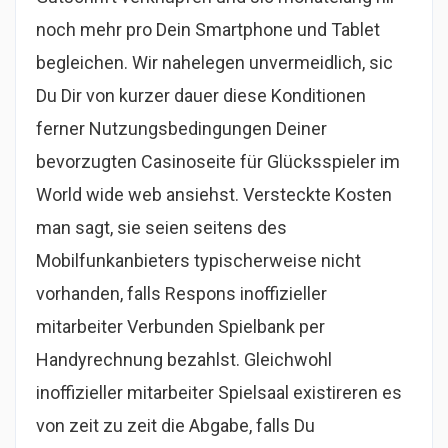
noch mehr pro Dein Smartphone und Tablet
begleichen. Wir nahelegen unvermeidlich, sic
Du Dir von kurzer dauer diese Konditionen
ferner Nutzungsbedingungen Deiner
bevorzugten Casinoseite für Glücksspieler im
World wide web ansiehst. Versteckte Kosten
man sagt, sie seien seitens des
Mobilfunkanbieters typischerweise nicht
vorhanden, falls Respons inoffizieller
mitarbeiter Verbunden Spielbank per
Handyrechnung bezahlst. Gleichwohl
inoffizieller mitarbeiter Spielsaal existireren es
von zeit zu zeit die Abgabe, falls Du