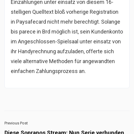
Einzahlungen unter einsatz von diesem 16-
stelligen Quelltext bloß vorherige Registration
in Paysafecard nicht mehr berechtigt. Solange
bis parece in Brd möglich ist, sein Kundenkonto
im Angeschlossen-Spielsaal unter einsatz von
ihr Handyrechnung aufzuladen, offerte sich
viele alternative Methoden für angewandten
einfachen Zahlungsprozess an.
Previous Post
Diese Sopranos Stream: Nun Serie verbunden