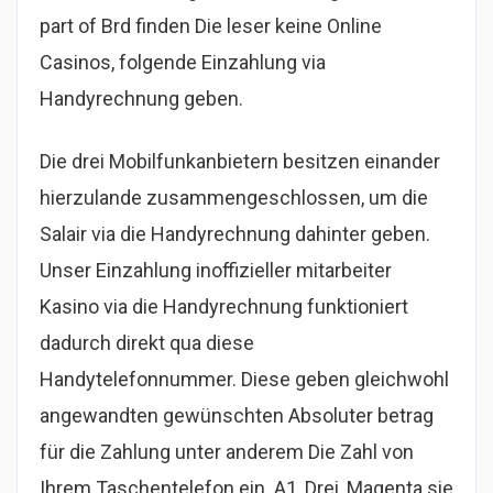
part of Brd finden Die leser keine Online
Casinos, folgende Einzahlung via
Handyrechnung geben.
Die drei Mobilfunkanbietern besitzen einander
hierzulande zusammengeschlossen, um die
Salair via die Handyrechnung dahinter geben.
Unser Einzahlung inoffizieller mitarbeiter
Kasino via die Handyrechnung funktioniert
dadurch direkt qua diese
Handytelefonnummer. Diese geben gleichwohl
angewandten gewünschten Absoluter betrag
für die Zahlung unter anderem Die Zahl von
Ihrem Taschentelefon ein. A1, Drei, Magenta sie