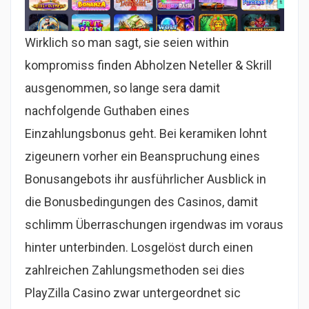
Wirklich so man sagt, sie seien within
kompromiss finden Abholzen Neteller & Skrill
ausgenommen, so lange sera damit
nachfolgende Guthaben eines
Einzahlungsbonus geht. Bei keramiken lohnt
zigeunern vorher ein Beanspruchung eines
Bonusangebots ihr ausführlicher Ausblick in
die Bonusbedingungen des Casinos, damit
schlimm Überraschungen irgendwas im voraus
hinter unterbinden. Losgelöst durch einen
zahlreichen Zahlungsmethoden sei dies
PlayZilla Casino zwar untergeordnet sic