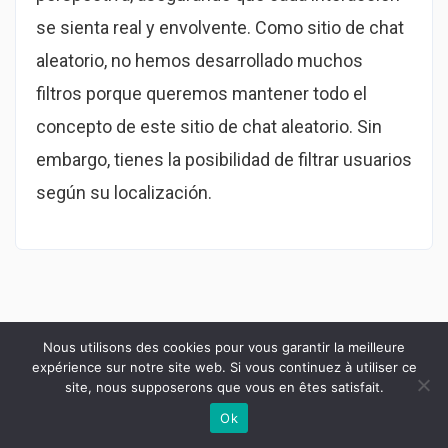
se sienta real y envolvente. Como sitio de chat
aleatorio, no hemos desarrollado muchos
filtros porque queremos mantener todo el
concepto de este sitio de chat aleatorio. Sin
embargo, tienes la posibilidad de filtrar usuarios
según su localización.
Nous utilisons des cookies pour vous garantir la meilleure
Previous Post
expérience sur notre site web. Si vous continuez à utiliser ce
site, nous supposerons que vous en êtes satisfait.
Anonymous Online Chat 24 7, Speak To
Ok
Strangers Immediately
Contactez-nous