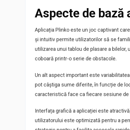
Aspecte de bază a
Aplicația Plinko este un joc captivant car
și intuitiv permite utilizatorilor să se fami
utilizarea unui tablou de plasare a bilelor, 
coboară printr-o serie de obstacole.
Un alt aspect important este variabilitatea
pot câștiga sume diferite, în funcție de loc
caracteristică face ca fiecare sesiune de j
Interfața grafică a aplicației este atractiv
utilizatorului este optimizată pentru a pe
strategic pentru a facilita accesele rapide.