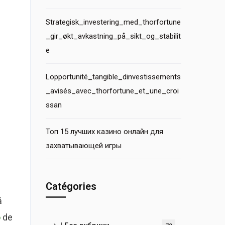
Strategisk_investering_med_thorfortune
_gir_økt_avkastning_på_sikt_og_stabilit
e
Lopportunité_tangible_dinvestissements
_avisés_avec_thorfortune_et_une_croi
ssan
Топ 15 лучших казино онлайн для
захватывающей игры
Catégories
ă
o
de