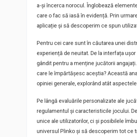
a-și încerca norocul. Înglobează elemente 
care o fac să iasă în evidență. Prin urmar
aplicație și să descoperim ce spun utiliza
Pentru cei care sunt în căutarea unei distr
experiență de neuitat. De la interfața ușor 
gândit pentru a menține jucătorii angajați. 
care le împărtășesc aceștia? Această anal
opiniei generale, explorând atât aspectele 
Pe lângă evaluările personalizate ale jucă
regulamentul și caracteristicile jocului. 
unice ale utilizatorilor, ci și posibilele 
universul Plinko și să descoperim tot ce 