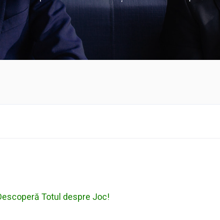
s
– Descoperă Totul despre Joc!