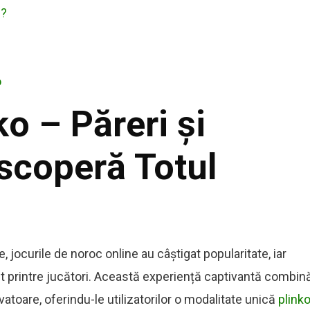
i?
o
ko – Păreri și
scoperă Totul
, jocurile de noroc online au câștigat popularitate, iar
rit printre jucători. Această experiență captivantă combin
atoare, oferindu-le utilizatorilor o modalitate unică
plink