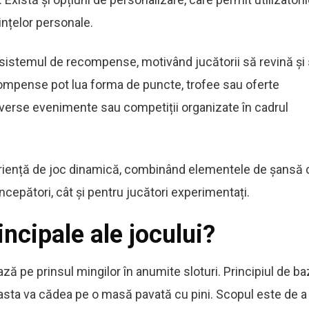
ințelor personale.
 sistemul de recompense, motivând jucătorii să revină și
compense pot lua forma de puncte, trofee sau oferte
a diverse evenimente sau competiții organizate în cadrul
periență de joc dinamică, combinând elementele de șansă 
 începători, cât și pentru jucători experimentați.
incipale ale jocului?
ză pe prinsul mingilor în anumite sloturi. Principiul de b
easta va cădea pe o masă pavată cu pini. Scopul este de a