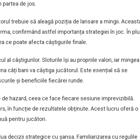
n partea de jos.
ul trebuie să aleagă poziția de lansare a mingii. Aceast
rma, confirmând astfel importanța strategiei în joc. În plu
a ce poate afecta câștigurile finale.
al câștigurilor. Sloturile își au propriile valori, iar mingea
na câți bani va câștiga jucătorul. Este esențial să se
urile și beneficiile fiecărei runde.
e de hazard, ceea ce face fiecare sesiune imprevizibilă.
rs, în funcție de rezultatele obținute. Acest lucru oferă o
nuă pentru jucători.
 lua decizii strategice cu șansa. Familiarizarea cu regulile