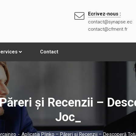
Ecrivez-nous :
contact@synapse.ec
contact@cfmerit.fr
ervices
Contact
 Păreri și Recenzii – Des
Joc_
orcainiro
Aplicatia Plinko – Păreri și Recenzii – Descoperă To