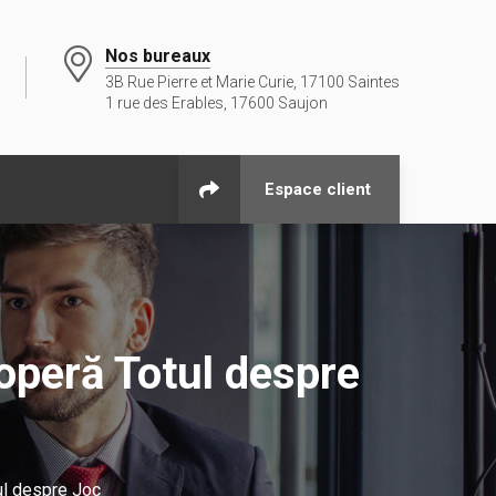
Nos bureaux
3B Rue Pierre et Marie Curie, 17100 Saintes
1 rue des Erables, 17600 Saujon
Espace client
coperă Totul despre
tul despre Joc_