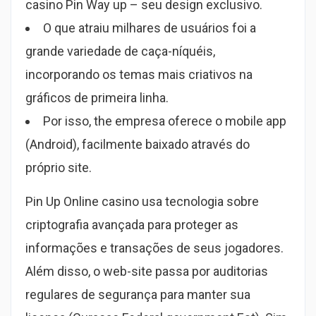
casino Pin Way up – seu design exclusivo.
O que atraiu milhares de usuários foi a
grande variedade de caça-níquéis,
incorporando os temas mais criativos na
gráficos de primeira linha.
Por isso, the empresa oferece o mobile app
(Android), facilmente baixado através do
próprio site.
Pin Up Online casino usa tecnologia sobre
criptografia avançada para proteger as
informações e transações de seus jogadores.
Além disso, o web-site passa por auditorias
regulares de segurança para manter sua