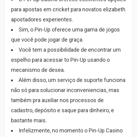
para apostas em cricket para novatos elizabeth
apostadores experientes.
Sim, o Pin-Up oferece uma gama de jogos
que você pode jogar de graça.
Você tem a possibilidade de encontrar um
espelho para acessar to Pin-Up usando o
mecanismo de desea.
Além disso, um serviço de suporte funciona
não só para solucionar inconveniencias, mas
também pra auxiliar nos processos de
cadastro, depósito e saque para dinheiro, e
bastante mais.
Infelizmente, no momento o Pin-Up Casino