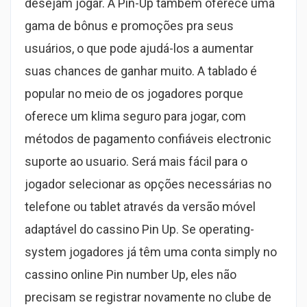
desejam jogar. A Pin-Up também oferece uma
gama de bônus e promoções pra seus
usuários, o que pode ajudá-los a aumentar
suas chances de ganhar muito. A tablado é
popular no meio de os jogadores porque
oferece um klima seguro para jogar, com
métodos de pagamento confiáveis electronic
suporte ao usuario. Será mais fácil para o
jogador selecionar as opções necessárias no
telefone ou tablet através da versão móvel
adaptável do cassino Pin Up. Se operating-
system jogadores já têm uma conta simply no
cassino online Pin number Up, eles não
precisam se registrar novamente no clube de