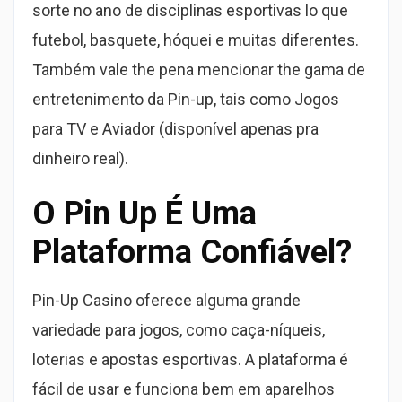
sorte no ano de disciplinas esportivas lo que
futebol, basquete, hóquei e muitas diferentes.
Também vale the pena mencionar the gama de
entretenimento da Pin-up, tais como Jogos
para TV e Aviador (disponível apenas pra
dinheiro real).
O Pin Up É Uma
Plataforma Confiável?
Pin-Up Casino oferece alguma grande
variedade para jogos, como caça-níqueis,
loterias e apostas esportivas. A plataforma é
fácil de usar e funciona bem em aparelhos