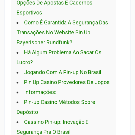
Opções De Apostas E Cadernos
Esportivos
Como É Garantida A Segurança Das
Transações No Website Pin Up
Bayerischer Rundfunk?
Há Algum Problema Ao Sacar Os
Lucro?
Jogando Com A Pin-up No Brasil
Pin Up Casino Provedores De Jogos
Informações:
Pin-up Casino Métodos Sobre
Depósito
Cassino Pin-up: Inovação E
Segurança Pra O Brasil