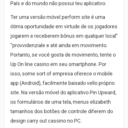
País e do mundo não possui teu aplicativo.
Ter uma versão móvel perform site é uma
ótima oportunidade em virtude de os jogadores
jogarem e receberem bônus em qualquer local”
“provvidenziale e até ainda em movimento.
Portanto, se você gosta de movimento, tente o
Up On line casino em seu smartphone. Por
isso, some sort of empresa oferece o mobile
app (Android), facilmente baixado vello próprio
site. Na versão móvel do aplicativo Pin Upward,
os formulários de uma tela, menus elizabeth
tamanhos dos botões de controle diferem do
design carry out cassino no PC.