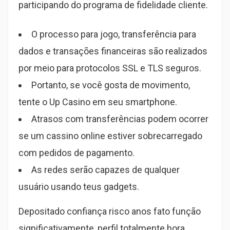
participando do programa de fidelidade cliente.
O processo para jogo, transferência para
dados e transações financeiras são realizados
por meio para protocolos SSL e TLS seguros.
Portanto, se você gosta de movimento,
tente o Up Casino em seu smartphone.
Atrasos com transferências podem ocorrer
se um cassino online estiver sobrecarregado
com pedidos de pagamento.
As redes serão capazes de qualquer
usuário usando teus gadgets.
Depositado confiança risco anos fato função
significativamente, perfil totalmente hora