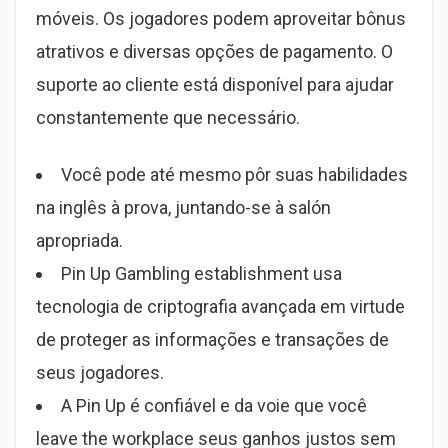
móveis. Os jogadores podem aproveitar bônus
atrativos e diversas opções de pagamento. O
suporte ao cliente está disponível para ajudar
constantemente que necessário.
Você pode até mesmo pôr suas habilidades
na inglês à prova, juntando-se à salón
apropriada.
Pin Up Gambling establishment usa
tecnologia de criptografia avançada em virtude
de proteger as informações e transações de
seus jogadores.
A Pin Up é confiável e da voie que você
leave the workplace seus ganhos justos sem