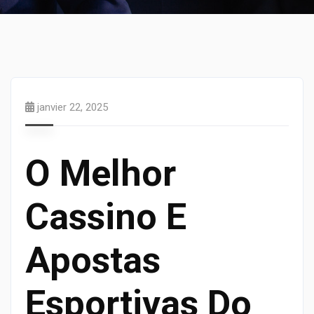
janvier 22, 2025
O Melhor
Cassino E
Apostas
Esportivas Do