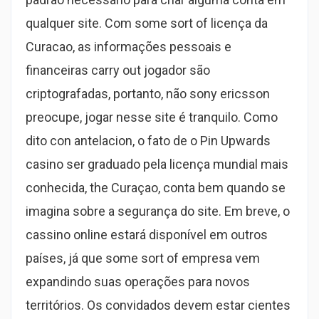
qualquer site. Com some sort of licença da
Curacao, as informações pessoais e
financeiras carry out jogador são
criptografadas, portanto, não sony ericsson
preocupe, jogar nesse site é tranquilo. Como
dito con antelacion, o fato de o Pin Upwards
casino ser graduado pela licença mundial mais
conhecida, the Curaçao, conta bem quando se
imagina sobre a segurança do site. Em breve, o
cassino online estará disponível em outros
países, já que some sort of empresa vem
expandindo suas operações para novos
territórios. Os convidados devem estar cientes