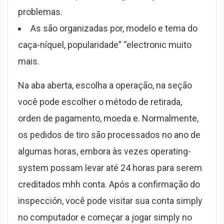
problemas.
As são organizadas por, modelo e tema do
caça-níquel, popularidade” “electronic muito
mais.
Na aba aberta, escolha a operação, na seção
você pode escolher o método de retirada,
orden de pagamento, moeda e. Normalmente,
os pedidos de tiro são processados no ano de
algumas horas, embora às vezes operating-
system possam levar até 24 horas para serem
creditados mhh conta. Após a confirmação do
inspección, você pode visitar sua conta simply
no computador e começar a jogar simply no