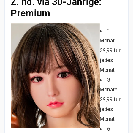
Z. hd. via 30-Jahrige:
Premium
1
Monat:
39,99 fur
jedes
Monat
3
Monate:
29,99 fur
jedes
Monat
6