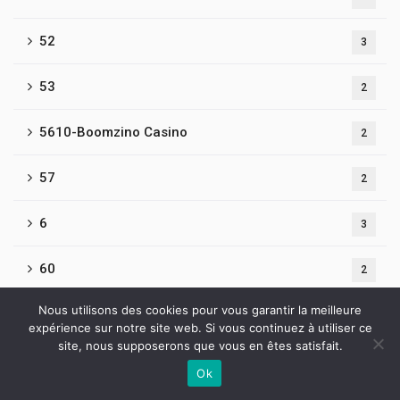
52
3
53
2
5610-Boomzino Casino
2
57
2
6
3
60
2
Nous utilisons des cookies pour vous garantir la meilleure
61
3
expérience sur notre site web. Si vous continuez à utiliser ce
site, nous supposerons que vous en êtes satisfait.
62
2
Ok
Contactez-nous