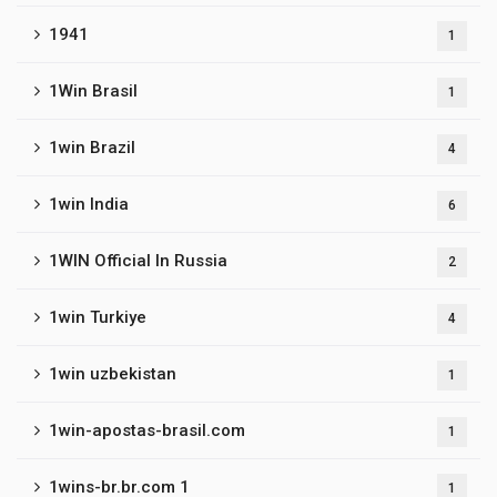
1941
1
1Win Brasil
1
1win Brazil
4
1win India
6
1WIN Official In Russia
2
1win Turkiye
4
1win uzbekistan
1
1win-apostas-brasil.com
1
1wins-br.br.com 1
1