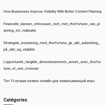
How Businesses Improve Visibility With Better Content Planning
Financiële_kansen_ontvouwen_zich_met_thorfortune_van_pl
anning_tot_realisatie
Strategisk_investering_med_thorfortune_gir_økt_avkastning_
på_sikt_og_stabilite
Lopportunité_tangible_dinvestissements_avisés_avec_thorfor
tune_et_une_croissan
Топ 15 лучших казино онлайн для захватывающей игры
Catégories