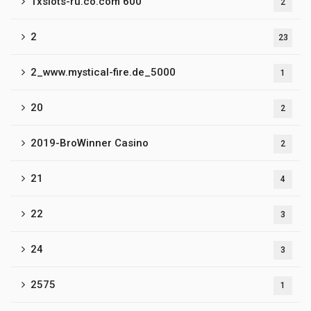
1xslots-ru.co.com 600
2
2
23
2_www.mystical-fire.de_5000
1
20
2
2019-BroWinner Casino
2
21
4
22
3
24
3
2575
1