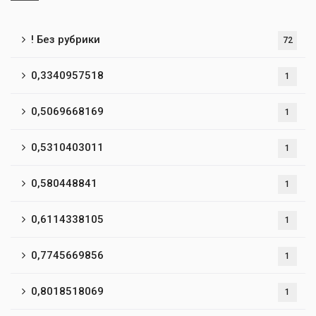
! Без рубрики
72
0,3340957518
1
0,5069668169
1
0,5310403011
1
0,580448841
1
0,6114338105
1
0,7745669856
1
0,8018518069
1