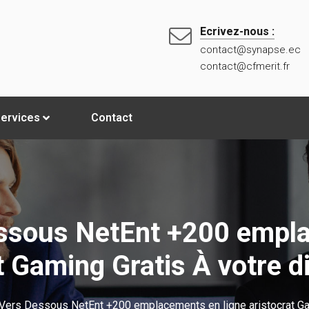
Ecrivez-nous :
contact@synapse.ec
contact@cfmerit.fr
ervices
Contact
essous NetEnt +200 empla
t Gaming Gratis À votre d
 Vers Dessous NetEnt +200 emplacements en ligne aristocrat Gam