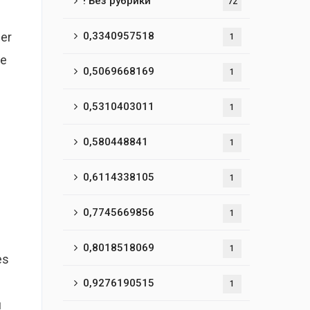
! Без рубрики
72
ier
0,3340957518
1
de
0,5069668169
1
0,5310403011
1
0,580448841
1
0,6114338105
1
0,7745669856
1
0,8018518069
1
es
0,9276190515
1
u