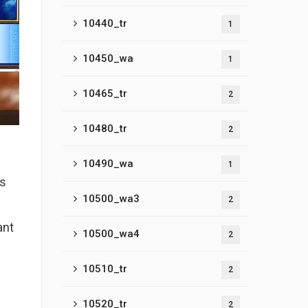
10440_tr
1
10450_wa
1
10465_tr
2
10480_tr
2
10490_wa
1
es
10500_wa3
2
ant
10500_wa4
2
10510_tr
2
10520_tr
2