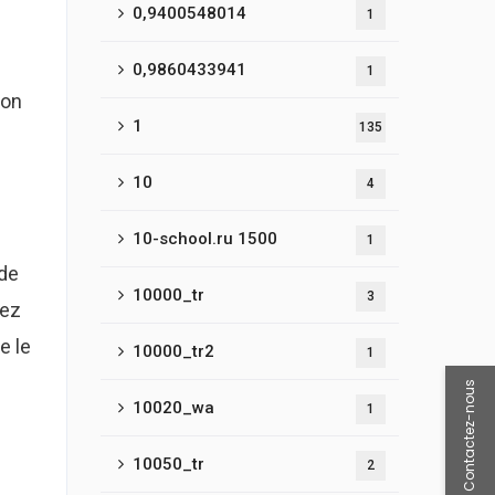
0,9400548014
1
0,9860433941
1
ion
1
135
10
4
10-school.ru 1500
1
 de
10000_tr
3
rez
e le
10000_tr2
1
Contactez-nous
10020_wa
1
10050_tr
2