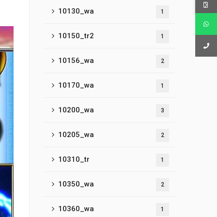
10130_wa
1
10150_tr2
1
10156_wa
2
10170_wa
1
10200_wa
3
10205_wa
2
10310_tr
1
10350_wa
2
10360_wa
1