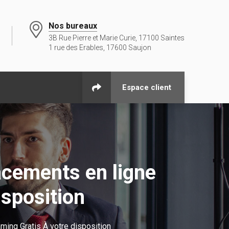
Nos bureaux
3B Rue Pierre et Marie Curie, 17100 Saintes
1 rue des Erables, 17600 Saujon
Espace client
cements en ligne
isposition
ing Gratis À votre disposition