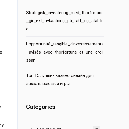
Strategisk_investering_med_thorfortune
_gir_økt_avkastning_på_sikt_og_stabilit
e
Lopportunité_tangible_dinvestissements
te
_avisés_avec_thorfortune_et_une_croi
ssan
Топ 15 лучших казино онлайн для
захватывающей игры
e
Catégories
 de