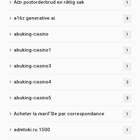
Ã¤r postorderbrud en riktig sak
1
a16z generative ai
4
abuking-casino
1
abuking-casino1
1
abuking-casino3
1
abuking-casino4
2
abuking-casino5
3
Acheter la mariГ©e par correspondance
1
admtoki.ru 1500
1