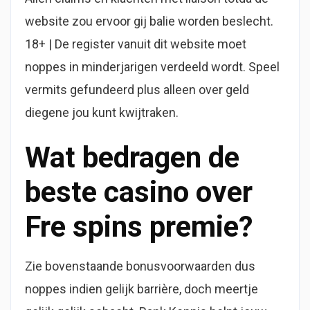
website zou ervoor gij balie worden beslecht.
18+ | De register vanuit dit website moet
noppes in minderjarigen verdeeld wordt. Speel
vermits gefundeerd plus alleen over geld
diegene jou kunt kwijtraken.
Wat bedragen de
beste casino over
Fre spins premie?
Zie bovenstaande bonusvoorwaarden dus
noppes indien gelijk barrière, doch meertje