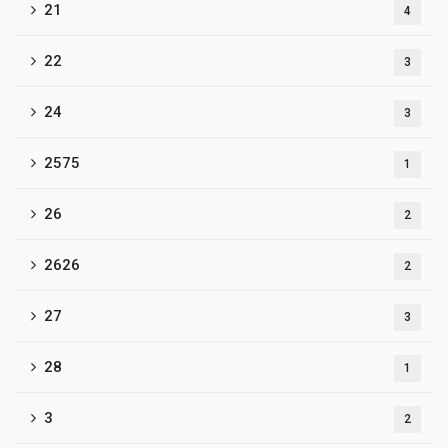
21
4
22
3
24
3
2575
1
26
2
2626
2
27
3
28
1
3
2