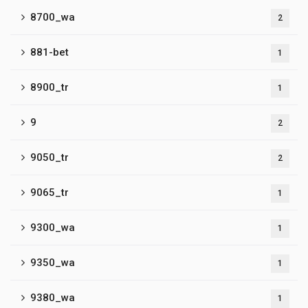
8700_wa
2
881-bet
1
8900_tr
1
9
2
9050_tr
2
9065_tr
1
9300_wa
1
9350_wa
1
9380_wa
1