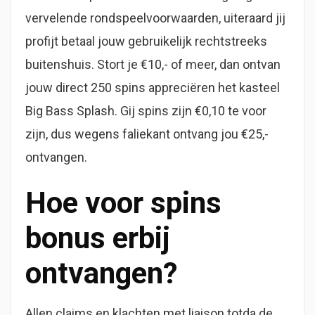
vervelende rondspeelvoorwaarden, uiteraard jij
profijt betaal jouw gebruikelijk rechtstreeks
buitenshuis. Stort je €10,- of meer, dan ontvan
jouw direct 250 spins appreciëren het kasteel
Big Bass Splash. Gij spins zijn €0,10 te voor
zijn, dus wegens faliekant ontvang jou €25,-
ontvangen.
Hoe voor spins
bonus erbij
ontvangen?
Allen claims en klachten met liaison totda de