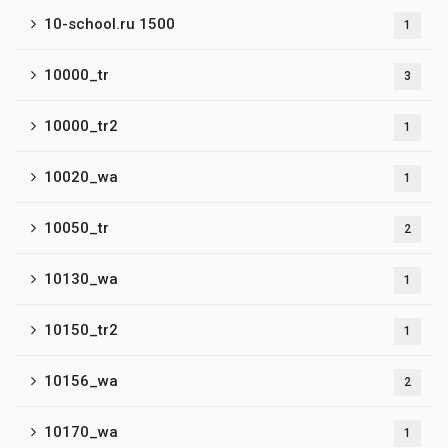
10-school.ru 1500
1
10000_tr
3
10000_tr2
1
10020_wa
1
10050_tr
2
10130_wa
1
10150_tr2
1
10156_wa
2
10170_wa
1