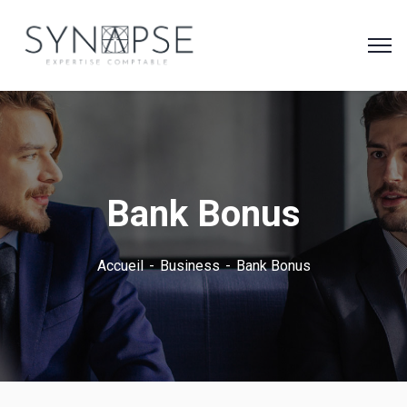
Bank Bonus
Accueil
Business
Bank Bonus