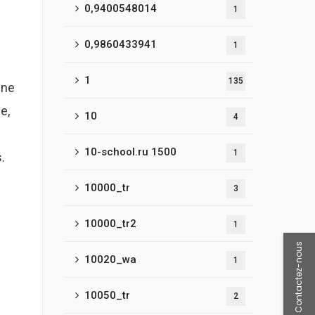
0,9400548014
1
0,9860433941
1
1
135
ine
e,
10
4
10-school.ru 1500
1
.
10000_tr
3
10000_tr2
1
Contactez-nous
10020_wa
1
10050_tr
2