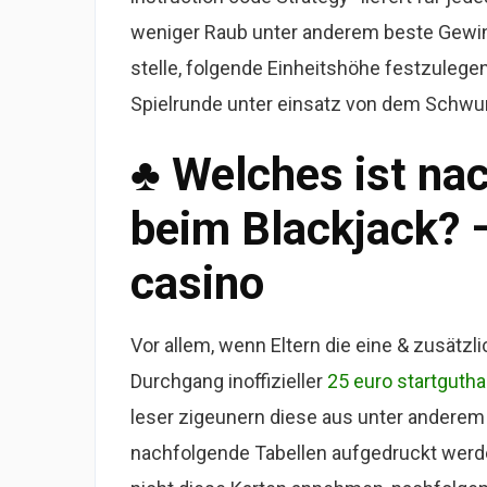
weniger Raub unter anderem beste Gewinn
stelle, folgende Einheitshöhe festzulegen
Spielrunde unter einsatz von dem Schwund
♣ Welches ist na
beim Blackjack? 
casino
Vor allem, wenn Eltern die eine & zusätzl
Durchgang inoffizieller
25 euro startguth
leser zigeunern diese aus unter anderem 
nachfolgende Tabellen aufgedruckt werden.