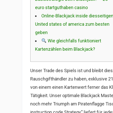
euro startguthaben casino
Online-Blackjack inside diesseitige
United states of america zum besten
geben
Wie gleichfalls funktioniert
Kartenzählen beim Blackjack?
Unser Trade des Spiels ist und bleibt die
Rauschgifthändler zu haben, exklusive 21
von einem einen Kartenwert ferner das Kl
Tätigkeit. Unser optimale Blackjack Maste
noch mehr Triumph am Piratenflagge Tis
instruction code Strategy“ liefert für je