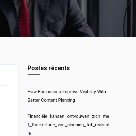
Postes récents
How Businesses Improve Visibility With
Better Content Planning
Financiële_kansen_ontvouwen_zich_me
t_thorfortune_van_planning_tot_realisat
ie