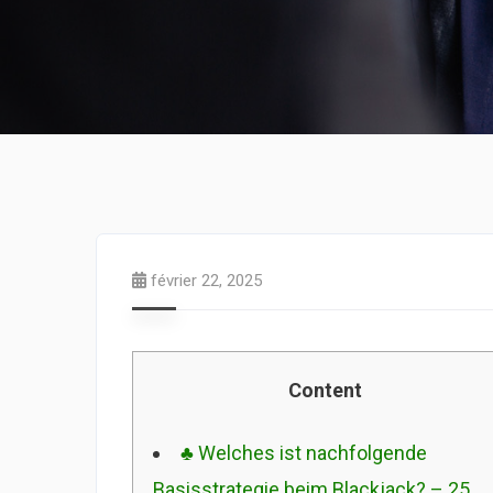
février 22, 2025
Content
♣ Welches ist nachfolgende
Basisstrategie beim Blackjack? – 25