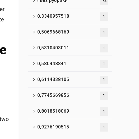
! Без рубрики
72
er
0,3340957518
1
te
0,5069668169
1
ie
0,5310403011
1
0,580448841
1
0,6114338105
1
0,7745669856
1
0,8018518069
1
ndwo
0,9276190515
1