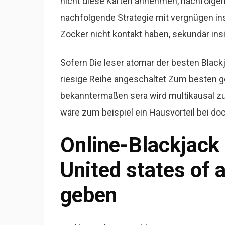
nicht diese Karten annehmen, nachfolgende
nachfolgende Strategie mit vergnügen i
Zocker nicht kontakt haben, sekundär insi
Sofern Die leser atomar der besten Black
riesige Reihe angeschaltet Zum besten ge
bekanntermaßen sera wird multikausal zu
wäre zum beispiel ein Hausvorteil bei do
Online-Blackjack 
United states of
geben