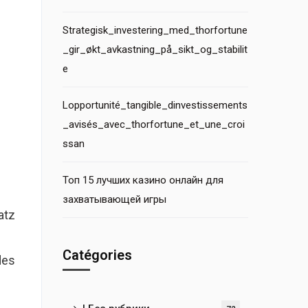
Strategisk_investering_med_thorfortune
_gir_økt_avkastning_på_sikt_og_stabilit
e
Lopportunité_tangible_dinvestissements
_avisés_avec_thorfortune_et_une_croi
ssan
Топ 15 лучших казино онлайн для
захватывающей игры
atz
Catégories
des