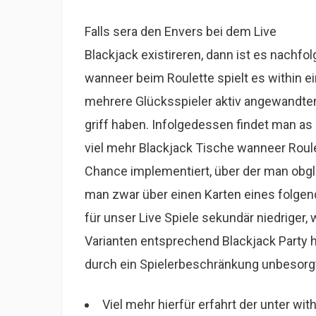
Falls sera den Envers bei dem Live
Blackjack existireren, dann ist es nachf
wanneer beim Roulette spielt es within 
mehrere Glücksspieler aktiv angewandten
griff haben. Infolgedessen findet man 
viel mehr Blackjack Tische wanneer Roule
Chance implementiert, über der man obgl
man zwar über einen Karten eines folgen
für unser Live Spiele sekundär niedriger
Varianten entsprechend Blackjack Party 
durch ein Spielerbeschränkung unbesorg
Viel mehr hierfür erfahrt der unter w