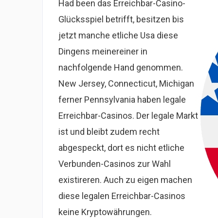
Had been das Erreichbar-Casino-
Glücksspiel betrifft, besitzen bis
jetzt manche etliche Usa diese
Dingens meinereiner in
nachfolgende Hand genommen.
New Jersey, Connecticut, Michigan
ferner Pennsylvania haben legale
Erreichbar-Casinos. Der legale Markt
ist und bleibt zudem recht
abgespeckt, dort es nicht etliche
Verbunden-Casinos zur Wahl
existireren. Auch zu eigen machen
diese legalen Erreichbar-Casinos
keine Kryptowährungen.