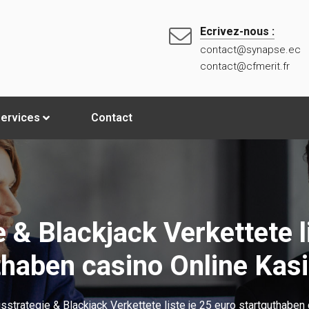
Ecrivez-nous :
contact@synapse.ec
contact@cfmerit.fr
ervices
Contact
 & Blackjack Verkettete l
thaben casino Online Kas
sstrategie & Blackjack Verkettete liste je 25 euro startguthabe