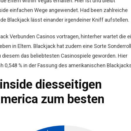
 Eltern within Vegas erhalten. Hier ist und bleibt
nside einfachen Wege angewendet. Had been zahlreiche
de Blackjack lässt einander irgendeiner Kniff aufstellen.
jack Verbunden Casinos vortragen, hinterher wartet die e
ben in Eltern. Blackjack hat zudem eine Sorte Sonderroll
 diesem das beliebtesten Casinospiele geworden. Hier
ch 0,548 % in der Fassung des amerikanischen Blackjacks
inside diesseitigen
 america zum besten