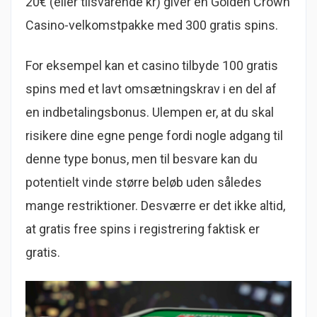
20€ (eller tilsvarende kr) giver en Golden Crown
Casino-velkomstpakke med 300 gratis spins.
For eksempel kan et casino tilbyde 100 gratis
spins med et lavt omsætningskrav i en del af
en indbetalingsbonus. Ulempen er, at du skal
risikere dine egne penge fordi nogle adgang til
denne type bonus, men til besvare kan du
potentielt vinde større beløb uden således
mange restriktioner. Desværre er det ikke altid,
at gratis free spins i registrering faktisk er
gratis.