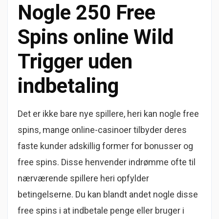
Nogle 250 Free
Spins online Wild
Trigger uden
indbetaling
Det er ikke bare nye spillere, heri kan nogle free
spins, mange online-casinoer tilbyder deres
faste kunder adskillig former for bonusser og
free spins. Disse henvender indrømme ofte til
nærværende spillere heri opfylder
betingelserne. Du kan blandt andet nogle disse
free spins i at indbetale penge eller bruger i