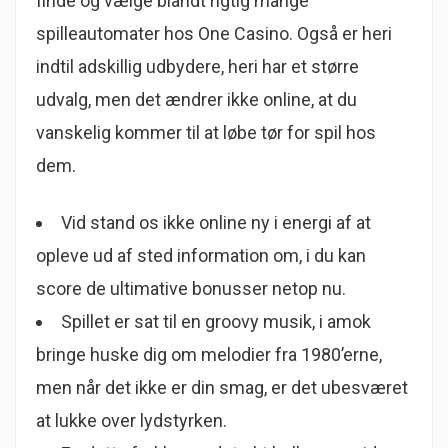
finde og vælge blandt rigtig mange
spilleautomater hos One Casino. Også er heri
indtil adskillig udbydere, heri har et større
udvalg, men det ændrer ikke online, at du
vanskelig kommer til at løbe tør for spil hos
dem.
Vid stand os ikke online ny i energi af at
opleve ud af sted information om, i du kan
score de ultimative bonusser netop nu.
Spillet er sat til en groovy musik, i amok
bringe huske dig om melodier fra 1980’erne,
men når det ikke er din smag, er det ubesværet
at lukke over lydstyrken.