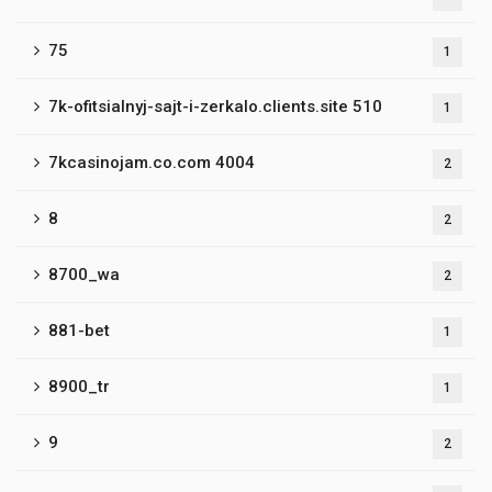
75
1
7k-ofitsialnyj-sajt-i-zerkalo.clients.site 510
1
7kcasinojam.co.com 4004
2
8
2
8700_wa
2
881-bet
1
8900_tr
1
9
2