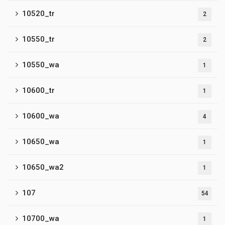
10520_tr
2
10550_tr
2
10550_wa
1
10600_tr
1
10600_wa
4
10650_wa
1
10650_wa2
1
107
54
10700_wa
1