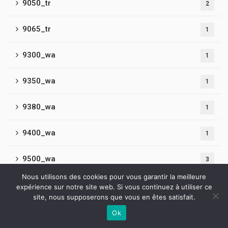
9050_tr
2
9065_tr
1
9300_wa
1
9350_wa
1
9380_wa
1
9400_wa
1
9500_wa
3
Nous utilisons des cookies pour vous garantir la meilleure
9500_wa2
1
expérience sur notre site web. Si vous continuez à utiliser ce
site, nous supposerons que vous en êtes satisfait.
9590_wa
2
Ok
Contactez-nous