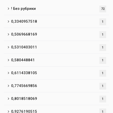
! Без рубрики
72
0,3340957518
1
0,5069668169
1
0,5310403011
1
0,580448841
1
0,6114338105
1
0,7745669856
1
0,8018518069
1
0,9276190515
1