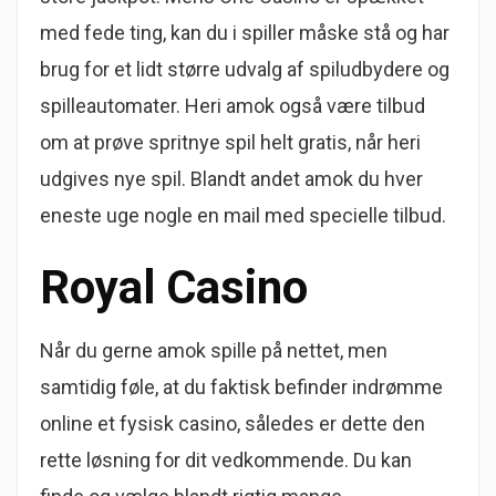
med fede ting, kan du i spiller måske stå og har
brug for et lidt større udvalg af spiludbydere og
spilleautomater. Heri amok også være tilbud
om at prøve spritnye spil helt gratis, når heri
udgives nye spil. Blandt andet amok du hver
eneste uge nogle en mail med specielle tilbud.
Royal Casino
Når du gerne amok spille på nettet, men
samtidig føle, at du faktisk befinder indrømme
online et fysisk casino, således er dette den
rette løsning for dit vedkommende. Du kan