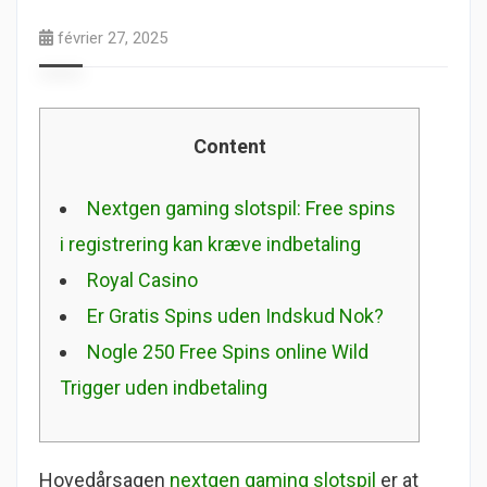
février 27, 2025
Content
Nextgen gaming slotspil: Free spins
i registrering kan kræve indbetaling
Royal Casino
Er Gratis Spins uden Indskud Nok?
Nogle 250 Free Spins online Wild
Trigger uden indbetaling
Hovedårsagen
nextgen gaming slotspil
er at