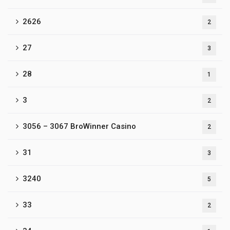
2626
2
27
3
28
1
3
2
3056 – 3067 BroWinner Casino
2
31
3
3240
5
33
2