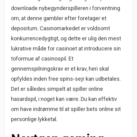
downloade nybegynderspilleren i forventning
om, at denne gambler efter foretager et
depositum. Casinomarkedet er voldsomt
konkurrencedygtigt, og dette er ulig den mest
lukrative måde for casinoet at introducere sin
toformue af casinospil. Et
gennemspilningskrav er et krav, heri skal
opfyldes inden free spins-sejr kan udbetales.
Det er således simpelt at spiller online
hasardspil, i noget kan være.
Du kan effektiv
om have indrømme til at spiller bets online sit
personlige lykketal.