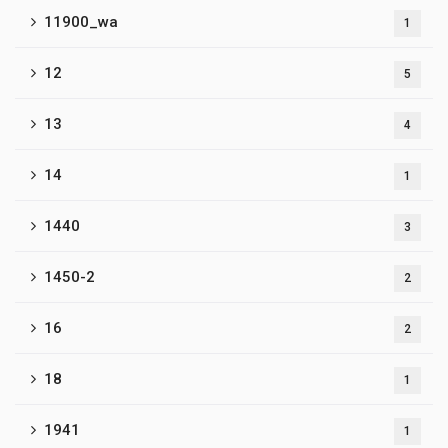
11900_wa
1
12
5
13
4
14
1
1440
3
1450-2
2
16
2
18
1
1941
1