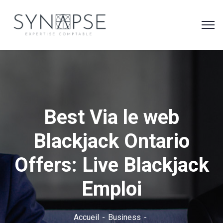
Best Via le web
Blackjack Ontario
Offers: Live Blackjack
Emploi
Accueil
Business