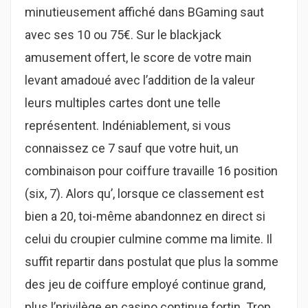
minutieusement affiché dans BGaming saut
avec ses 10 ou 75€. Sur le blackjack
amusement offert, le score de votre main
levant amadoué avec l’addition de la valeur
leurs multiples cartes dont une telle
représentent. Indéniablement, si vous
connaissez ce 7 sauf que votre huit, un
combinaison pour coiffure travaille 16 position
(six, 7). Alors qu’, lorsque ce classement est
bien a 20, toi-même abandonnez en direct si
celui du croupier culmine comme ma limite. Il
suffit repartir dans postulat que plus la somme
des jeu de coiffure employé continue grand,
plus l’privilège en casino continue fortin. Trop