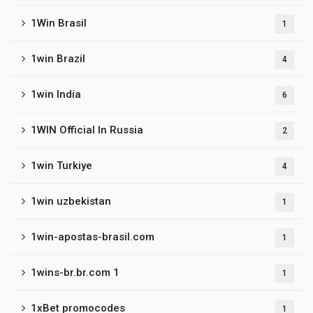
1Win Brasil
1
1win Brazil
4
1win India
6
1WIN Official In Russia
2
1win Turkiye
4
1win uzbekistan
1
1win-apostas-brasil.com
1
1wins-br.br.com 1
1
1xBet promocodes
1