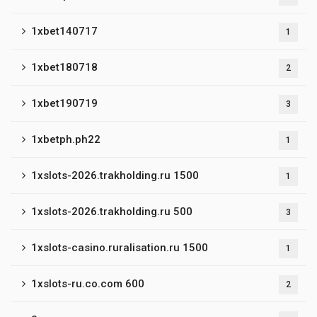
1xbet140717
1
1xbet180718
2
1xbet190719
3
1xbetph.ph22
1
1xslots-2026.trakholding.ru 1500
1
1xslots-2026.trakholding.ru 500
3
1xslots-casino.ruralisation.ru 1500
1
1xslots-ru.co.com 600
2