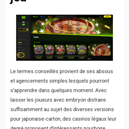
Le termes conseillés provient de ses absous
et agencements simples lesquels pourront
s’apprendre dans quelques moment. Avec
laisser les joueurs avec embryon distraire
suffisamment au sujet des diverses versions
pour japonaise-carton, des casinos légaux leur
degré proposent d’intéressants pourboire.