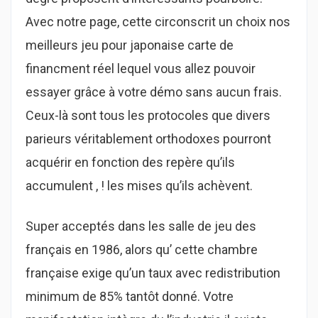
Avec notre page, cette circonscrit un choix nos
meilleurs jeu pour japonaise carte de
financment réel lequel vous allez pouvoir
essayer grâce à votre démo sans aucun frais.
Ceux-là sont tous les protocoles que divers
parieurs véritablement orthodoxes pourront
acquérir en fonction des repère qu’ils
accumulent , ! les mises qu’ils achèvent.
Super acceptés dans les salle de jeu des
français en 1986, alors qu’ cette chambre
française exige qu’un taux avec redistribution
minimum de 85% tantôt donné. Votre