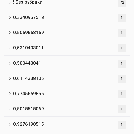
! Без рубрики
72
0,3340957518
1
0,5069668169
1
0,5310403011
1
0,580448841
1
0,6114338105
1
0,7745669856
1
0,8018518069
1
0,9276190515
1