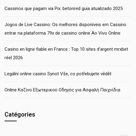
Cassinos que pagam via Pix: betonred guia atualizado 2025
Jogos de Live Cassino: Os melhores disponíveis em Cassino
entrar na plataforma 79x de cassino online Ao Vivo Online
Casino en ligne fiable en France : Top 10 sites d’argent mrxbet
réel 2026
Legální online casino Synot Vše, co potřebujete vědět
Online Καζίνο Εξωτερικού Οδηγός για Ασφαλή Παιχνίδια
Catégories