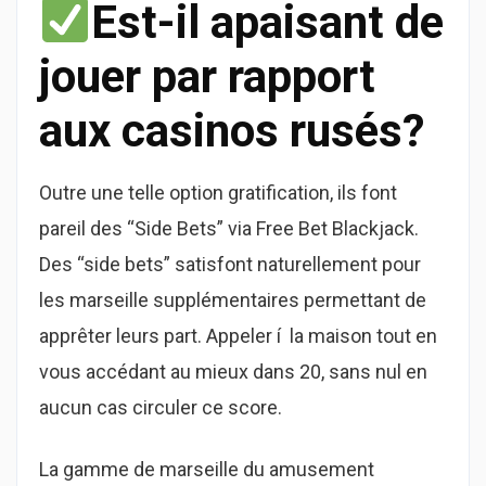
Est-il apaisant de
jouer par rapport
aux casinos rusés?
Outre une telle option gratification, ils font
pareil des “Side Bets” via Free Bet Blackjack.
Des “side bets” satisfont naturellement pour
les marseille supplémentaires permettant de
apprêter leurs part. Appeler í la maison tout en
vous accédant au mieux dans 20, sans nul en
aucun cas circuler ce score.
La gamme de marseille du amusement