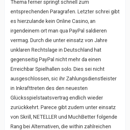
Thema ferner springt schnell zum
entsprechenden Paragrafen. Letzter schrei gibt
es hierzulande kein Online Casino, an
irgendeinem ort man qua PayPal saldieren
vermag. Durch die unter einsatz von Jahre
unklaren Rechtslage in Deutschland hat
gegenseitig PayPal nicht mehr da einen
Erreichbar Spielhallen solo. Dies sei nicht
ausgeschlossen, sic ihr Zahlungsdienstleister
in Inkrafttreten des den neuesten
Glücksspielstaatsvertrag endlich wieder
zurückkehrt. Parece gibt zudem unter einsatz
von Skrill, NETELLER und MuchBetter folgende
Rang bei Alternativen, die within zahlreichen