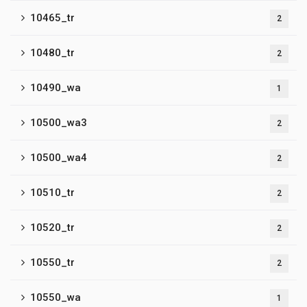
10465_tr
2
10480_tr
2
10490_wa
1
10500_wa3
2
10500_wa4
2
10510_tr
2
10520_tr
2
10550_tr
2
10550_wa
1