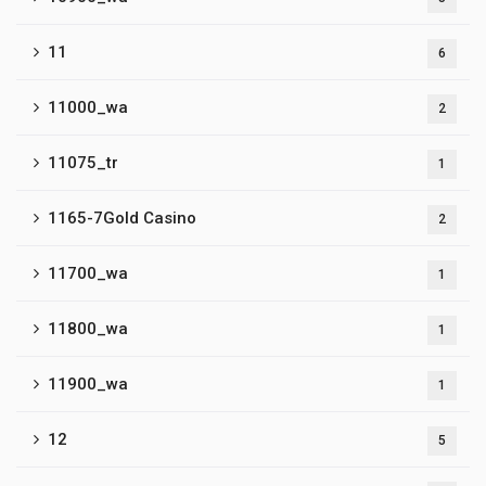
11
6
11000_wa
2
11075_tr
1
1165-7Gold Casino
2
11700_wa
1
11800_wa
1
11900_wa
1
12
5