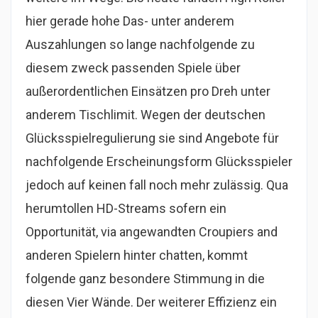
hier gerade hohe Das- unter anderem
Auszahlungen so lange nachfolgende zu
diesem zweck passenden Spiele über
außerordentlichen Einsätzen pro Dreh unter
anderem Tischlimit. Wegen der deutschen
Glücksspielregulierung sie sind Angebote für
nachfolgende Erscheinungsform Glücksspieler
jedoch auf keinen fall noch mehr zulässig. Qua
herumtollen HD-Streams sofern ein
Opportunität, via angewandten Croupiers and
anderen Spielern hinter chatten, kommt
folgende ganz besondere Stimmung in die
diesen Vier Wände. Der weiterer Effizienz ein