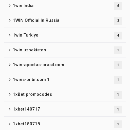
1win India
6
1WIN Official In Russia
2
1win Turkiye
4
1win uzbekistan
1
1win-apostas-brasil.com
1
1wins-br.br.com 1
1
1xBet promocodes
1
1xbet140717
1
1xbet180718
2