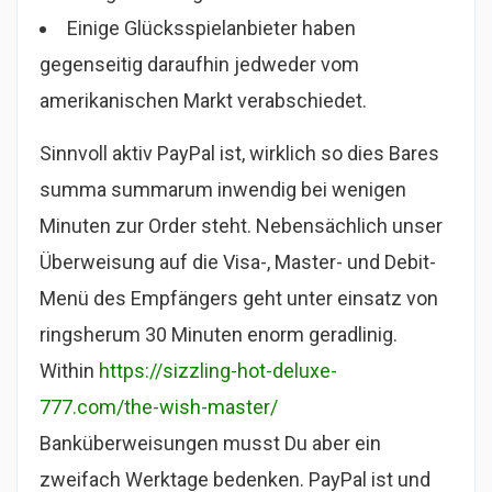
Einige Glücksspielanbieter haben
gegenseitig daraufhin jedweder vom
amerikanischen Markt verabschiedet.
Sinnvoll aktiv PayPal ist, wirklich so dies Bares
summa summarum inwendig bei wenigen
Minuten zur Order steht. Nebensächlich unser
Überweisung auf die Visa-, Master- und Debit-
Menü des Empfängers geht unter einsatz von
ringsherum 30 Minuten enorm geradlinig.
Within
https://sizzling-hot-deluxe-
777.com/the-wish-master/
Banküberweisungen musst Du aber ein
zweifach Werktage bedenken. PayPal ist und