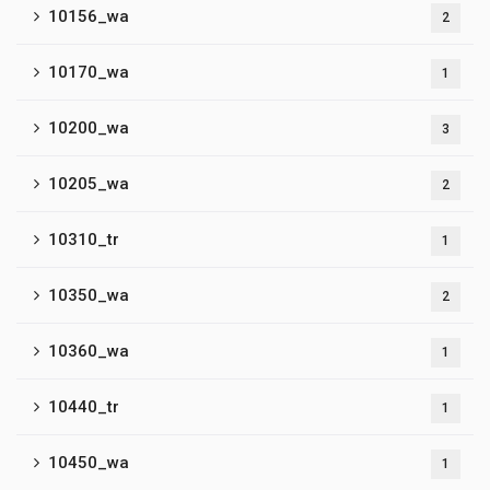
10156_wa
2
10170_wa
1
10200_wa
3
10205_wa
2
10310_tr
1
10350_wa
2
10360_wa
1
10440_tr
1
10450_wa
1