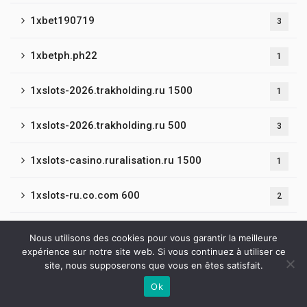
1xbet190719
3
1xbetph.ph22
1
1xslots-2026.trakholding.ru 1500
1
1xslots-2026.trakholding.ru 500
3
1xslots-casino.ruralisation.ru 1500
1
1xslots-ru.co.com 600
2
2
23
Nous utilisons des cookies pour vous garantir la meilleure
expérience sur notre site web. Si vous continuez à utiliser ce
2_www.mystical-fire.de_5000
site, nous supposerons que vous en êtes satisfait.
1
Ok
Contactez-nous
20
2