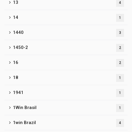
13
4
14
1
1440
3
1450-2
2
16
2
18
1
1941
1
1Win Brasil
1
1win Brazil
4