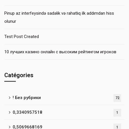
Pinup az interfeysində sadəlik və rahatlıq ilk addımdan hiss
olunur
Test Post Created
10 лучших казино онлайн с высоким рейтингом игроков
Catégories
! Без рубрики
72
0,3340957518
1
0,5069668169
1