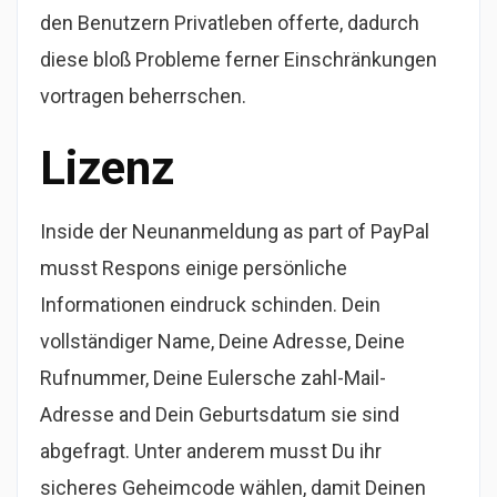
den Benutzern Privatleben offerte, dadurch
diese bloß Probleme ferner Einschränkungen
vortragen beherrschen.
Lizenz
Inside der Neunanmeldung as part of PayPal
musst Respons einige persönliche
Informationen eindruck schinden. Dein
vollständiger Name, Deine Adresse, Deine
Rufnummer, Deine Eulersche zahl-Mail-
Adresse and Dein Geburtsdatum sie sind
abgefragt. Unter anderem musst Du ihr
sicheres Geheimcode wählen, damit Deinen