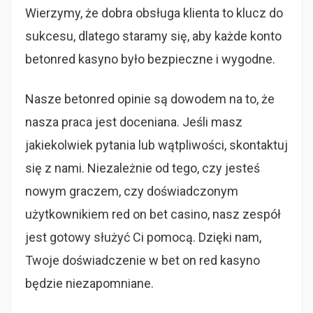
Wierzymy, że dobra obsługa klienta to klucz do
sukcesu, dlatego staramy się, aby każde konto
betonred kasyno było bezpieczne i wygodne.
Nasze betonred opinie są dowodem na to, że
nasza praca jest doceniana. Jeśli masz
jakiekolwiek pytania lub wątpliwości, skontaktuj
się z nami. Niezależnie od tego, czy jesteś
nowym graczem, czy doświadczonym
użytkownikiem red on bet casino, nasz zespół
jest gotowy służyć Ci pomocą. Dzięki nam,
Twoje doświadczenie w bet on red kasyno
będzie niezapomniane.