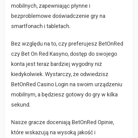
mobilnych, zapewniając płynne i
bezproblemowe doświadczenie gry na
smartfonach i tabletach.
Bez względu na to, czy preferujesz BetOnRed
czy Bet On Red Kasyno, dostęp do swojego
konta jest teraz bardziej wygodny niż
kiedykolwiek. Wystarczy, że odwiedzisz
BetOnRed Casino Login na swoim urządzeniu
mobilnym, a będziesz gotowy do gry w kilka
sekund.
Nasze gracze doceniają BetOnRed Opinie,
które wskazują na wysoką jakość i