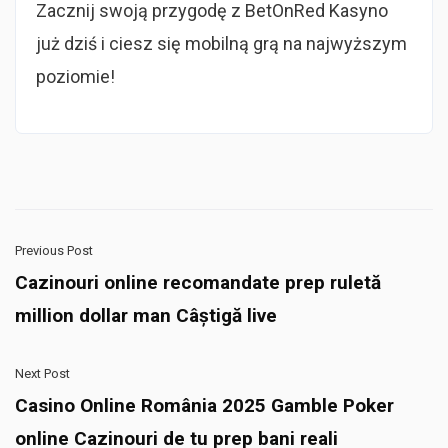
Zacznij swoją przygodę z BetOnRed Kasyno
już dziś i ciesz się mobilną grą na najwyższym
poziomie!
Previous Post
Cazinouri online recomandate prep ruletă
million dollar man Câștigă live
Next Post
Casino Online România 2025 Gamble Poker
online Cazinouri de tu prep bani reali