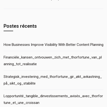
Postes récents
How Businesses Improve Visibility With Better Content Planning
Financiële_kansen_ontvouwen_zich_met_thorfortune_van_pl
anning_tot_realisatie
Strategisk_investering_med_thorfortune_gir_økt_avkastning_
på_sikt_og_stabilite
Lopportunité_tangible_dinvestissements_avisés_avec_thorfor
tune_et_une_croissan