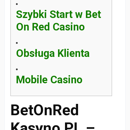
Szybki Start w Bet
On Red Casino
Obsługa Klienta
Mobile Casino
BetOnRed
Kasyno PL –