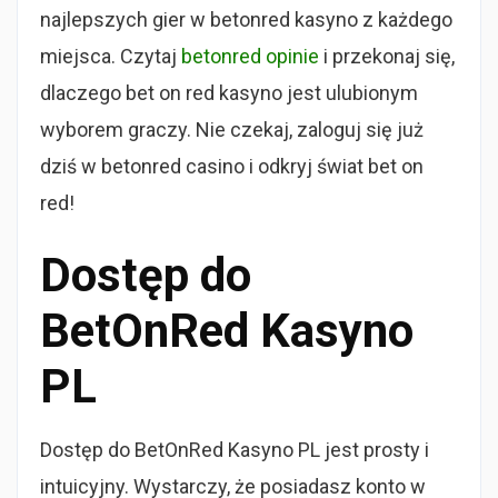
najlepszych gier w betonred kasyno z każdego
miejsca. Czytaj
betonred opinie
i przekonaj się,
dlaczego bet on red kasyno jest ulubionym
wyborem graczy. Nie czekaj, zaloguj się już
dziś w betonred casino i odkryj świat bet on
red!
Dostęp do
BetOnRed Kasyno
PL
Dostęp do BetOnRed Kasyno PL jest prosty i
intuicyjny. Wystarczy, że posiadasz konto w