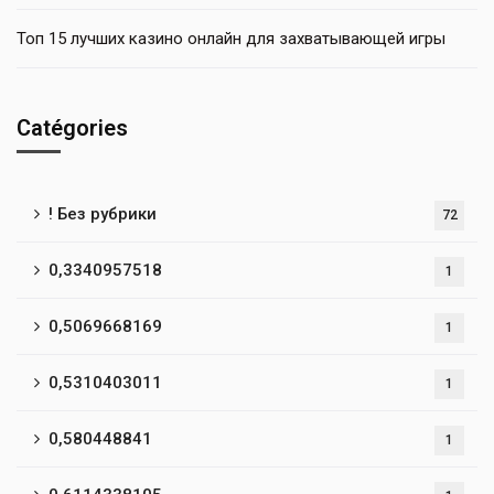
Топ 15 лучших казино онлайн для захватывающей игры
Catégories
! Без рубрики
72
0,3340957518
1
0,5069668169
1
0,5310403011
1
0,580448841
1