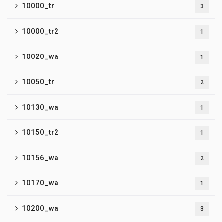
10000_tr
3
10000_tr2
1
10020_wa
1
10050_tr
2
10130_wa
1
10150_tr2
1
10156_wa
2
10170_wa
1
10200_wa
3