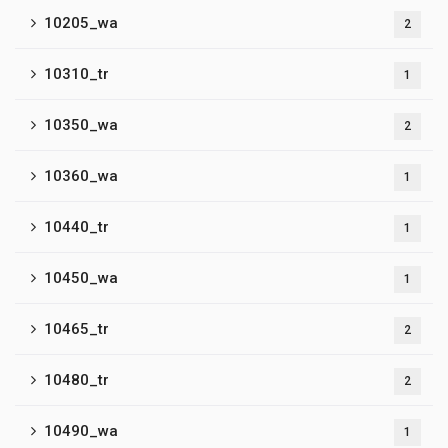
10205_wa
2
10310_tr
1
10350_wa
2
10360_wa
1
10440_tr
1
10450_wa
1
10465_tr
2
10480_tr
2
10490_wa
1