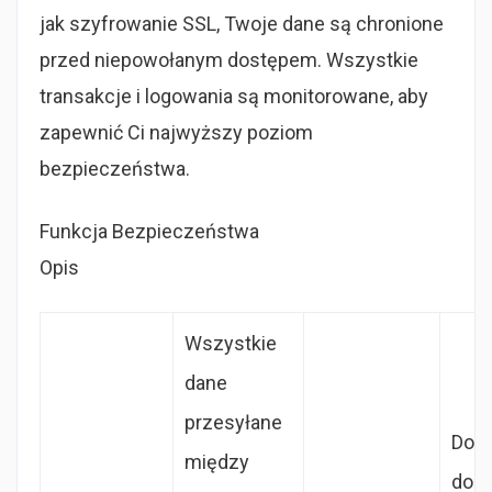
jak szyfrowanie SSL, Twoje dane są chronione
przed niepowołanym dostępem. Wszystkie
transakcje i logowania są monitorowane, aby
zapewnić Ci najwyższy poziom
bezpieczeństwa.
Funkcja Bezpieczeństwa
Opis
Wszystkie
dane
przesyłane
Doda
między
dod