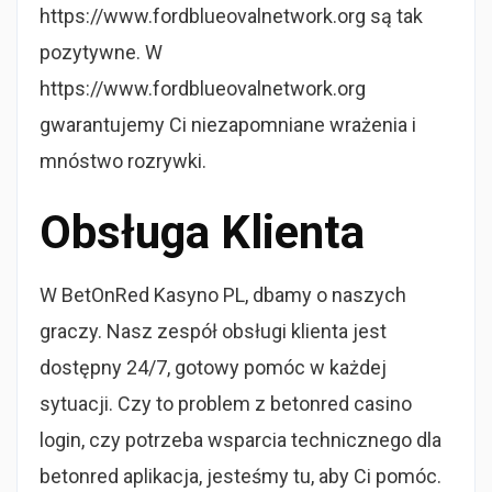
https://www.fordblueovalnetwork.org są tak
pozytywne. W
https://www.fordblueovalnetwork.org
gwarantujemy Ci niezapomniane wrażenia i
mnóstwo rozrywki.
Obsługa Klienta
W BetOnRed Kasyno PL, dbamy o naszych
graczy. Nasz zespół obsługi klienta jest
dostępny 24/7, gotowy pomóc w każdej
sytuacji. Czy to problem z betonred casino
login, czy potrzeba wsparcia technicznego dla
betonred aplikacja, jesteśmy tu, aby Ci pomóc.