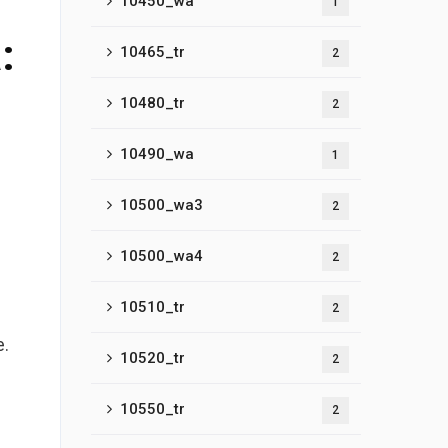
10450_wa
1
:
10465_tr
2
10480_tr
2
10490_wa
1
10500_wa3
2
10500_wa4
2
10510_tr
2
e.
10520_tr
2
10550_tr
2