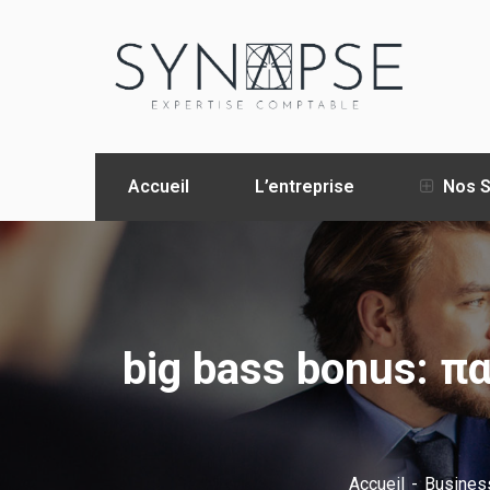
Accueil
L’entreprise
Nos S
big bass bonus: π
Accueil
Busines