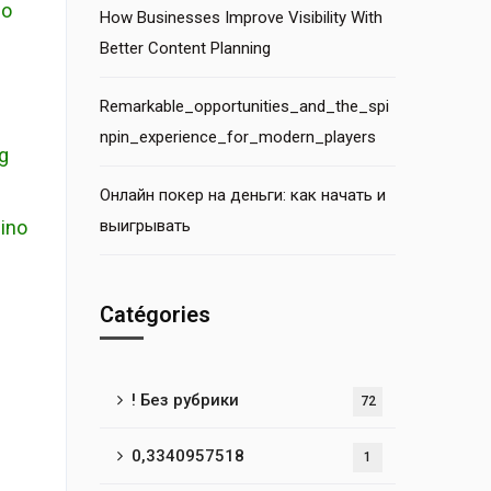
no
How Businesses Improve Visibility With
Better Content Planning
Remarkable_opportunities_and_the_spi
npin_experience_for_modern_players
g
Онлайн покер на деньги: как начать и
ino
выигрывать
Catégories
! Без рубрики
72
0,3340957518
1