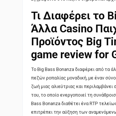
Τι Διαφέρει το B
Άλλα Casino Παι
Προϊόντος Big Ti
game review for 
Το Big Bass Bonanza διαφέρει από τα άλ
πεζών ροπαλίας μοναδική, με έναν σύνολ
ζωή μιας αλιεύτριας και περιλαμβάνει 
του, το οποίο ενεργοποιεί τη συνάθροι
Bass Bonanza διαθέτει ένα RTP τελείω
επιτρέπει την αύξηση των αναμενόμενω