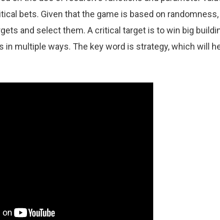
itical bets. Given that the game is based on randomness,
argets and select them. A critical target is to win big build
s in multiple ways. The key word is strategy, which will h