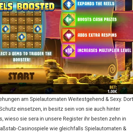
rehungen am Spielautomaten Weitestgehend & Sexy. Dor
hutz einsetzen, in besitz sein von sie auch hinter
 wieso sie sera in unsere Register ihr besten zehn in
ßstab-Casinospiele wie gleichfalls Spielautomaten &