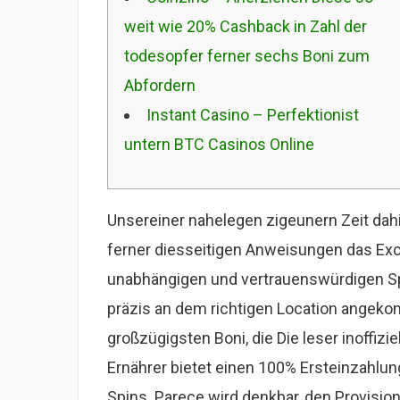
weit wie 20% Cashback in Zahl der
todesopfer ferner sechs Boni zum
Abfordern
Instant Casino – Perfektionist
untern BTC Casinos Online
Unsereiner nahelegen zigeunern Zeit dahi
ferner diesseitigen Anweisungen das Exc
unabhängigen und vertrauenswürdigen Spie
präzis an dem richtigen Location angek
großzügigsten Boni, die Die leser inoffiz
Ernährer bietet einen 100% Ersteinzahlun
Spins. Parece wird denkbar, den Provision