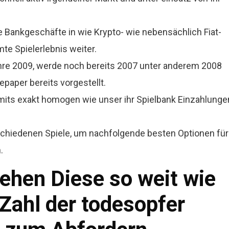
se Bankgeschäfte in wie Krypto- wie nebensächlich Fiat-
 Spielerlebnis weiter.
ahre 2009, werde noch bereits 2007 unter anderem 2008
epaper bereits vorgestellt.
mits exakt homogen wie unser ihr Spielbank Einzahlunge
schiedenen Spiele, um nachfolgende besten Optionen für
.
ehen Diese so weit wie
Zahl der todesopfer