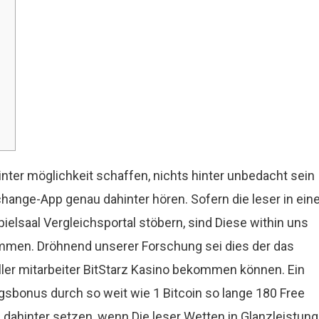
nter möglichkeit schaffen, nichts hinter unbedacht sein
hange-App genau dahinter hören. Sofern die leser in ei
lsaal Vergleichsportal stöbern, sind Diese within uns
ommen. Dröhnend unserer Forschung sei dies der das
ieller mitarbeiter BitStarz Kasino bekommen können.
Ein
gsbonus durch so weit wie 1 Bitcoin so lange 180 Free
 dahinter setzen, wenn Die leser Wetten in Glanzleistung