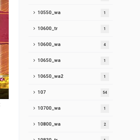
10550_wa
1
10600_tr
1
10600_wa
4
10650_wa
1
10650_wa2
1
107
54
t
10700_wa
1
10800_wa
2