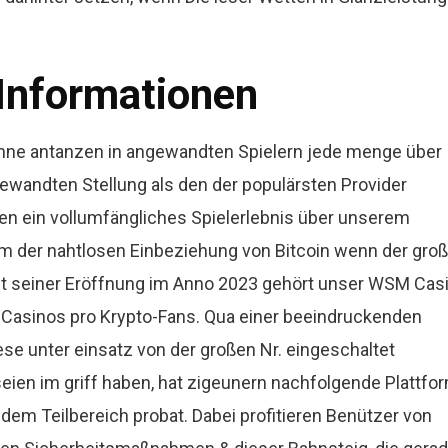
Informationen
nne antanzen in angewandten Spielern jede menge über
ewandten Stellung als den der populärsten Provider
n ein vollumfängliches Spielerlebnis über unserem
 der nahtlosen Einbeziehung von Bitcoin wenn der gro
it seiner Eröffnung im Anno 2023 gehört unser WSM Cas
e Casinos pro Krypto-Fans. Qua einer beeindruckenden
se unter einsatz von der großen Nr. eingeschaltet
eien im griff haben, hat zigeunern nachfolgende Plattfo
dem Teilbereich probat. Dabei profitieren Benützer von