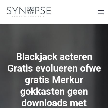
Blackjack acteren
Gratis evolueren ofwe
gratis Merkur
gokkasten geen
downloads met