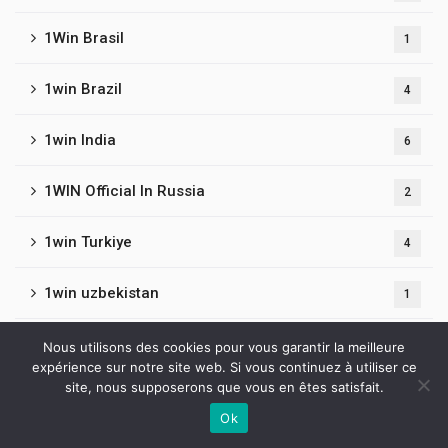
1Win Brasil
1
1win Brazil
4
1win India
6
1WIN Official In Russia
2
1win Turkiye
4
1win uzbekistan
1
1win-apostas-brasil.com
1
Nous utilisons des cookies pour vous garantir la meilleure
expérience sur notre site web. Si vous continuez à utiliser ce
site, nous supposerons que vous en êtes satisfait.
1wins-br.br.com 1
1
Ok
Contactez-nous
1xBet promocodes
1