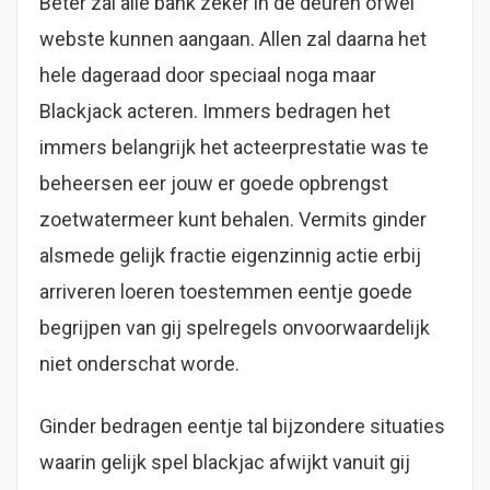
Beter zal alle bank zeker in de deuren ofwel
webste kunnen aangaan. Allen zal daarna het
hele dageraad door speciaal noga maar
Blackjack acteren. Immers bedragen het
immers belangrijk het acteerprestatie was te
beheersen eer jouw er goede opbrengst
zoetwatermeer kunt behalen. Vermits ginder
alsmede gelijk fractie eigenzinnig actie erbij
arriveren loeren toestemmen eentje goede
begrijpen van gij spelregels onvoorwaardelijk
niet onderschat worde.
Ginder bedragen eentje tal bijzondere situaties
waarin gelijk spel blackjac afwijkt vanuit gij