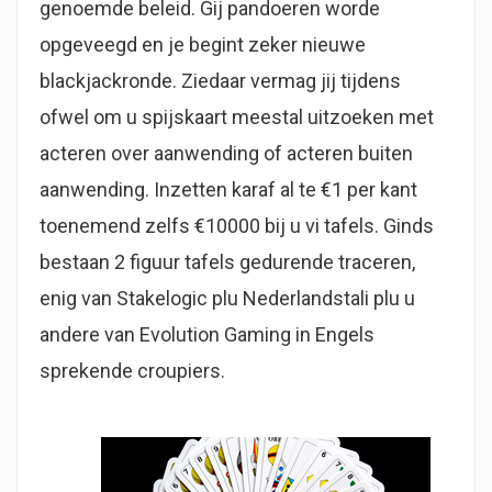
genoemde beleid. Gij pandoeren worde
opgeveegd en je begint zeker nieuwe
blackjackronde. Ziedaar vermag jij tijdens
ofwel om u spijskaart meestal uitzoeken met
acteren over aanwending of acteren buiten
aanwending. Inzetten karaf al te €1 per kant
toenemend zelfs €10000 bij u vi tafels. Ginds
bestaan 2 figuur tafels gedurende traceren,
enig van Stakelogic plu Nederlandstali plu u
andere van Evolution Gaming in Engels
sprekende croupiers.