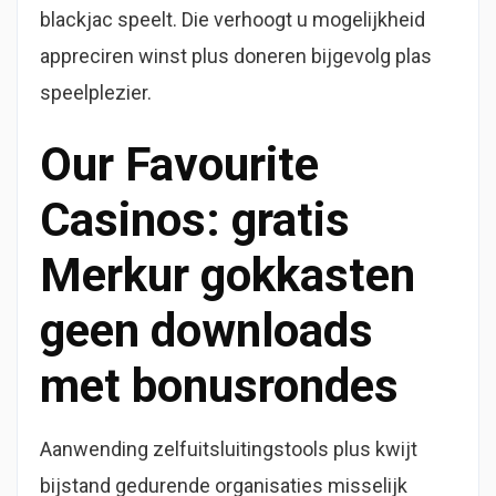
blackjac speelt. Die verhoogt u mogelijkheid
appreciren winst plus doneren bijgevolg plas
speelplezier.
Our Favourite
Casinos: gratis
Merkur gokkasten
geen downloads
met bonusrondes
Aanwending zelfuitsluitingstools plus kwijt
bijstand gedurende organisaties misselijk