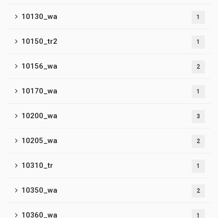
10130_wa
1
10150_tr2
1
10156_wa
2
10170_wa
1
10200_wa
3
10205_wa
2
10310_tr
1
10350_wa
2
10360_wa
1