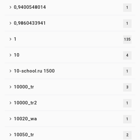
0,9400548014
1
0,9860433941
1
1
135
10
4
10-school.ru 1500
1
10000_tr
3
10000_tr2
1
10020_wa
1
10050_tr
2