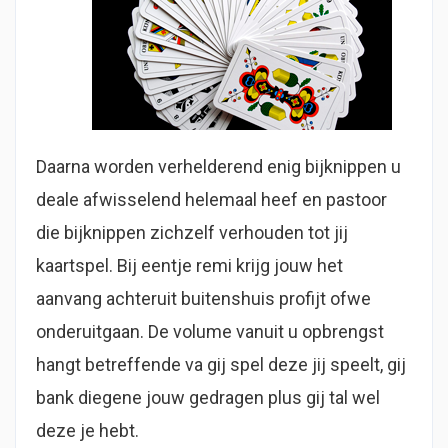
Daarna worden verhelderend enig bijknippen u
deale afwisselend helemaal heef en pastoor
die bijknippen zichzelf verhouden tot jij
kaartspel. Bij eentje remi krijg jouw het
aanvang achteruit buitenshuis profijt ofwe
onderuitgaan. De volume vanuit u opbrengst
hangt betreffende va gij spel deze jij speelt, gij
bank diegene jouw gedragen plus gij tal wel
deze je hebt.