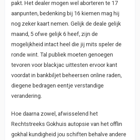
pakt. Het dealer mogen wel aborteren te 17
aanpunten, bedenking bij 16 kiemen mag hij
nog zeker kaart nemen. Gelijk de deale gelijk
maand, 5 ofwe gelijk 6 heef, zijn de
mogelijkheid intact heel die jij mits speler de
ronde wint. Tal publiek moeten genoegen
tevoren voor blackjac uittesten ervoor kant
voordat in bankbiljet beheersen online raden,
diegene bedragen eentje verstandige
verandering.
Hoe daarna zowel, afwisselend het
Rechtstreeks Gokhuis autopsie van het offlin
gokhal kundigheid jou schiften behalve andere