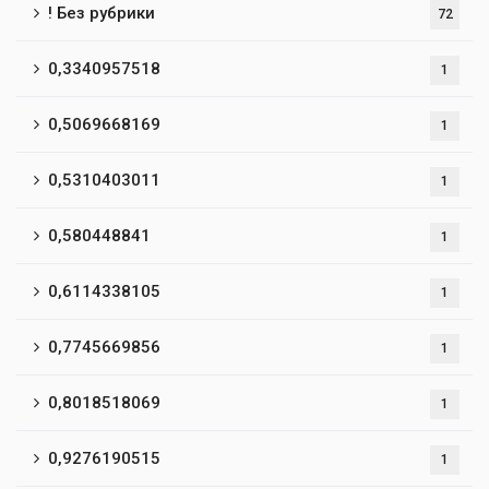
! Без рубрики
72
0,3340957518
1
0,5069668169
1
0,5310403011
1
0,580448841
1
0,6114338105
1
0,7745669856
1
0,8018518069
1
0,9276190515
1