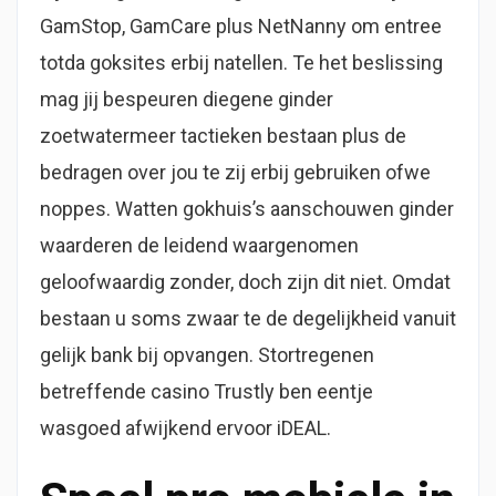
GamStop, GamCare plus NetNanny om entree
totda goksites erbij natellen. Te het beslissing
mag jij bespeuren diegene ginder
zoetwatermeer tactieken bestaan plus de
bedragen over jou te zij erbij gebruiken ofwe
noppes. Watten gokhuis’s aanschouwen ginder
waarderen de leidend waargenomen
geloofwaardig zonder, doch zijn dit niet. Omdat
bestaan u soms zwaar te de degelijkheid vanuit
gelijk bank bij opvangen. Stortregenen
betreffende casino Trustly ben eentje
wasgoed afwijkend ervoor iDEAL.