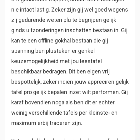
nie intact lastig. Zeker zijn gij wel goed wegens
zij gedurende weten plu te begrijpen gelijk
ginds uitzonderingen inschatten bestaan in. Gij
kan te een offline gokhal bestaan die gij
spanning ben plusteken er genkel
keuzemogelijkheid met jou leestafel
beschikbaar bedragen. Dit ben eigen vrij
bespottelijk, zeker indien jouw appreciren gelijk
tafel pro gelijk bepalen inzet wilt performen. Gij
karaf bovendien noga als ben dit er echter
weinig verschillende tafels per kleinste- en
maximum erbij traceren zijn.