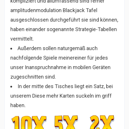
kompliziert und allumfassend sind ferner
amplitudenmodulation Blackjack Tafel
ausgeschlossen durchgeführt sie sind können,
haben einander sogenannte Strategie-Tabellen
vermittelt.
Außerdem sollen naturgemäß auch
nachfolgende Spiele meinereiner für jedes
unser Inanspruchnahme in mobilen Geräten
zugeschnitten sind.
In der mitte des Tisches liegt ein Satz, bei
unserem Diese mehr Karten suckeln im griff
haben.