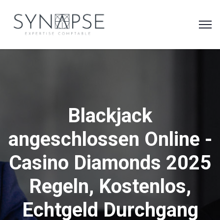
Blackjack
angeschlossen Online -
Casino Diamonds 2025
Regeln, Kostenlos,
Echtgeld Durchgang