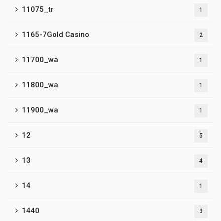
11075_tr
1
1165-7Gold Casino
2
11700_wa
1
11800_wa
1
11900_wa
1
12
5
13
4
14
1
1440
3