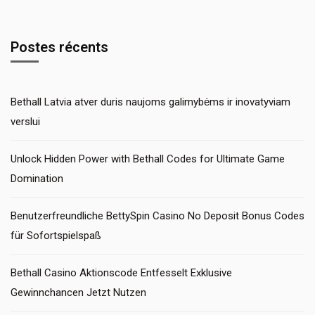
Postes récents
Bethall Latvia atver duris naujoms galimybėms ir inovatyviam
verslui
Unlock Hidden Power with Bethall Codes for Ultimate Game
Domination
Benutzerfreundliche BettySpin Casino No Deposit Bonus Codes
für Sofortspielspaß
Bethall Casino Aktionscode Entfesselt Exklusive
Gewinnchancen Jetzt Nutzen