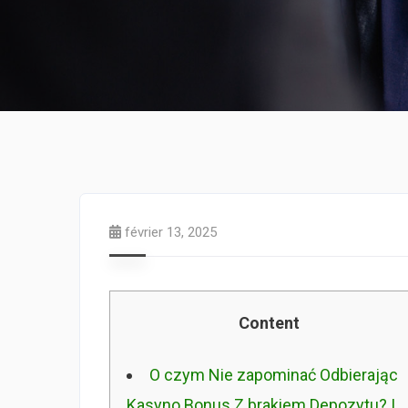
février 13, 2025
Content
O czym Nie zapominać Odbierając
Kasyno Bonus Z brakiem Depozytu? |