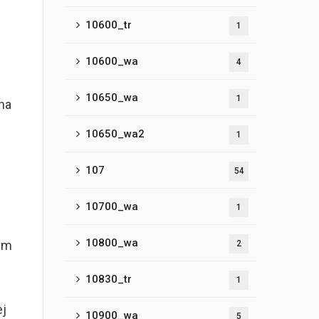
10600_tr
1
10600_wa
4
10650_wa
1
na
10650_wa2
1
107
54
10700_wa
1
10800_wa
em
2
10830_tr
1
ej
10900_wa
5