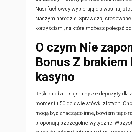
Nasi fachowcy wybierają dla was najist
Naszym narodzie.
Sprawdzaj stosowane 
korzyściami, na które możesz polegać p
O czym Nie zapo
Bonus Z brakiem
kasyno
Jeśli chodzi o najmniejsze depozyty dla
momentu 50 do dwie stówki złotych. Chodz
mogą być znacząco inne, bowiem tego ro
proponują szczególne wytyczne. Wszystkie