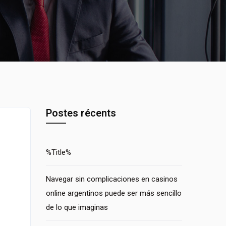
Postes récents
%Title%
Navegar sin complicaciones en casinos
online argentinos puede ser más sencillo
de lo que imaginas