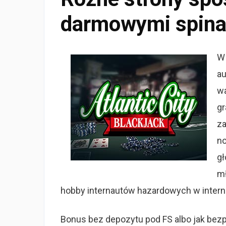
darmowymi spin
W 
au
wa
gr
za
no
gł
m
hobby internautów hazardowych w interne
Bonus bez depozytu pod FS albo jak bezpł