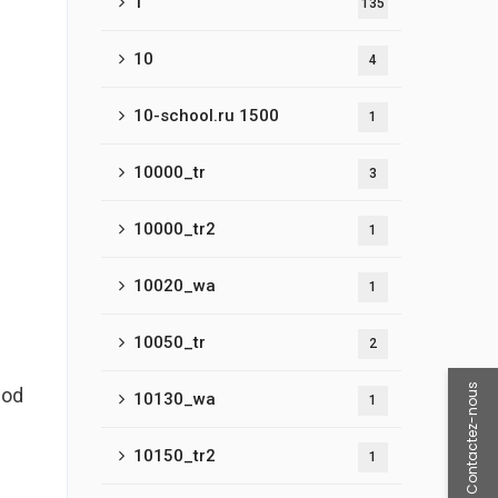
1
135
10
4
10-school.ru 1500
1
10000_tr
3
10000_tr2
1
10020_wa
1
10050_tr
2
Contactez-nous
 od
10130_wa
1
10150_tr2
1