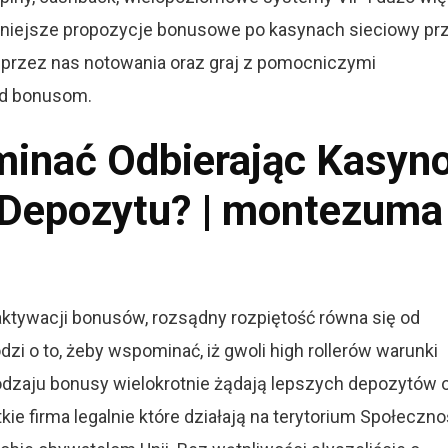
otniejsze propozycje bonusowe po kasynach sieciowy pr
przez nas notowania oraz graj z pomocniczymi
od bonusom.
minać Odbierając Kasyn
 Depozytu? | montezuma
 aktywacji bonusów, rozsądny rozpiętość równa się od
i o to, żeby wspominać, iż gwoli high rollerów warunki
dzaju bonusy wielokrotnie żądają lepszych depozytów 
 firma legalnie które działają na terytorium Społecznoś