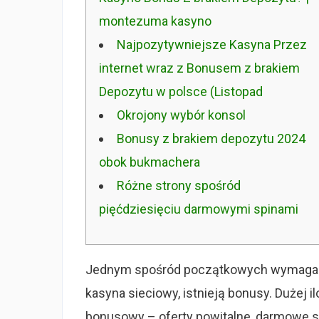
montezuma kasyno
Najpozytywniejsze Kasyna Przez
internet wraz z Bonusem z brakiem
Depozytu w polsce (Listopad
Okrojony wybór konsol
Bonusy z brakiem depozytu 2024
obok bukmachera
Różne strony spośród
pięćdziesięciu darmowymi spinami
Jednym spośród początkowych wymagań, p
kasyna sieciowy, istnieją bonusy. Dużej
bonusowy – oferty powitalne, darmowe s