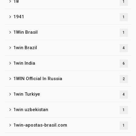
18
1
1941
1
1Win Brasil
1
1win Brazil
4
1win India
6
1WIN Official In Russia
2
1win Turkiye
4
1win uzbekistan
1
1win-apostas-brasil.com
1