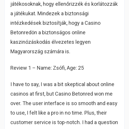
játékosoknak, hogy ellenőrizzék és korlátozzák
a játékukat. Mindezek a biztonsági
intézkedések biztosítják, hogy a Casino
Betonredön a biztonságos online
kaszinózáskodás élvezetes legyen
Magyarország számára is.
Review 1 – Name: Zsófi, Age: 25
I have to say, I was a bit skeptical about online
casinos at first, but Casino Betonred won me
over. The user interface is so smooth and easy
to use, I felt like a pro in no time. Plus, their
customer service is top-notch. I had a question