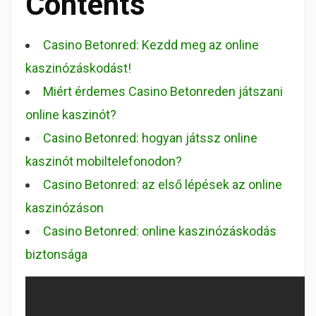
Contents
Casino Betonred: Kezdd meg az online
kaszinózáskodást!
Miért érdemes Casino Betonreden játszani
online kaszinót?
Casino Betonred: hogyan játssz online
kaszinót mobiltelefonodon?
Casino Betonred: az első lépések az online
kaszinózáson
Casino Betonred: online kaszinózáskodás
biztonsága