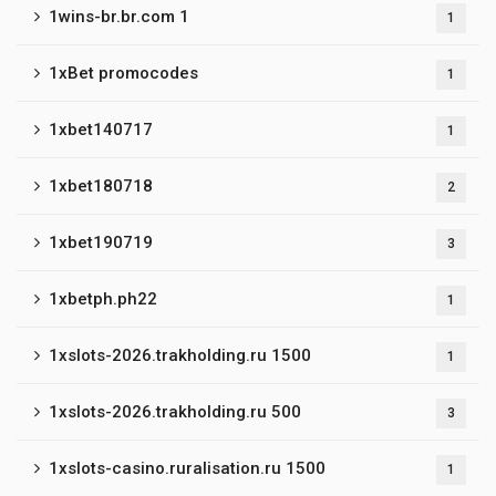
1wins-br.br.com 1
1
1xBet promocodes
1
1xbet140717
1
1xbet180718
2
1xbet190719
3
1xbetph.ph22
1
1xslots-2026.trakholding.ru 1500
1
1xslots-2026.trakholding.ru 500
3
1xslots-casino.ruralisation.ru 1500
1