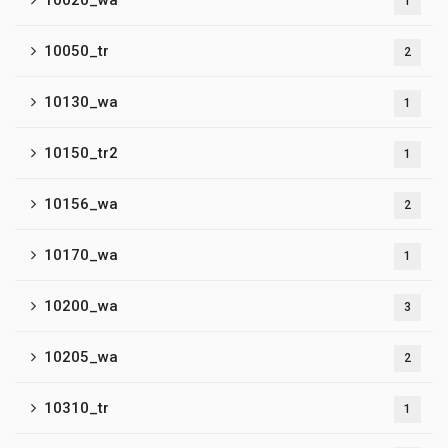
10020_wa
1
10050_tr
2
10130_wa
1
10150_tr2
1
10156_wa
2
10170_wa
1
10200_wa
3
10205_wa
2
10310_tr
1