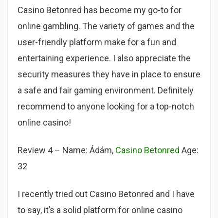
Casino Betonred has become my go-to for
online gambling. The variety of games and the
user-friendly platform make for a fun and
entertaining experience. I also appreciate the
security measures they have in place to ensure
a safe and fair gaming environment. Definitely
recommend to anyone looking for a top-notch
online casino!
Review 4 – Name: Ádám,
Casino Betonred
Age:
32
I recently tried out Casino Betonred and I have
to say, it’s a solid platform for online casino