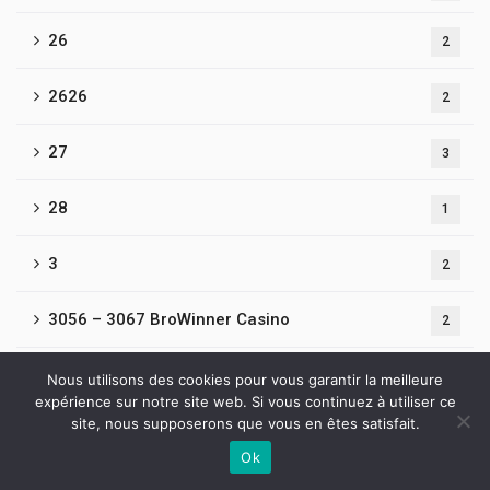
26
2
2626
2
27
3
28
1
3
2
3056 – 3067 BroWinner Casino
2
31
3
Nous utilisons des cookies pour vous garantir la meilleure
expérience sur notre site web. Si vous continuez à utiliser ce
site, nous supposerons que vous en êtes satisfait.
3240
5
Ok
Contactez-nous
33
2