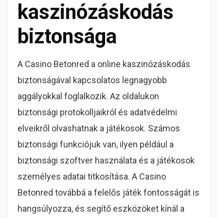
kaszinózáskodás
biztonsága
A Casino Betonred a online kaszinózáskodás
biztonságával kapcsolatos legnagyobb
aggályokkal foglalkozik. Az oldalukon
biztonsági protokolljaikról és adatvédelmi
elveikről olvashatnak a játékosok. Számos
biztonsági funkciójuk van, ilyen például a
biztonsági szoftver használata és a játékosok
személyes adatai titkosítása. A Casino
Betonred továbbá a felelős játék fontosságát is
hangsúlyozza, és segítő eszközöket kínál a