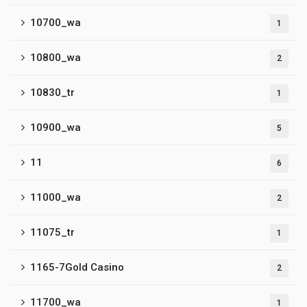
10700_wa
1
10800_wa
2
10830_tr
1
10900_wa
5
11
6
11000_wa
2
11075_tr
1
1165-7Gold Casino
2
11700_wa
1