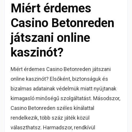
Miért érdemes
Casino Betonreden
játszani online
kaszinót?
Miért érdemes Casino Betonreden játszani
online kaszinót? Elsőként, biztonságuk és
bizalmas adatainak védelmük miatt nyújtanak
kimagasló minőségű szolgáltatást. Másodszor,
Casino Betonreden széles kínálattal
rendelkezik, több száz játék közül
választhatsz. Harmadszor, rendkívül