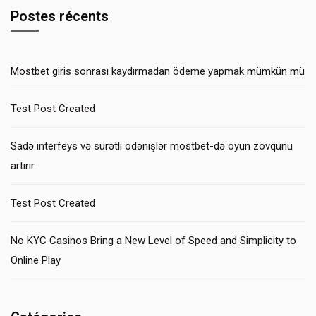
Postes récents
Mostbet giris sonrası kaydırmadan ödeme yapmak mümkün mü
Test Post Created
Sadə interfeys və sürətli ödənişlər mostbet-də oyun zövqünü
artırır
Test Post Created
No KYC Casinos Bring a New Level of Speed and Simplicity to
Online Play