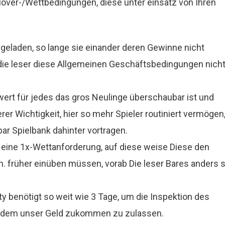
llover-/Wettbedingungen, diese unter einsatz von Ihren
n geladen, so lange sie einander deren Gewinne nicht
r die leser diese Allgemeinen Geschäftsbedingungen nich
wert für jedes das gros Neulinge überschaubar ist und
rer Wichtigkeit, hier so mehr Spieler routiniert vermögen
bar Spielbank dahinter vortragen.
 eine 1x-Wettanforderung, auf diese weise Diese den
. früher einüben müssen, vorab Die leser Bares anders 
ty benötigt so weit wie 3 Tage, um die Inspektion des
edem unser Geld zukommen zu zulassen.