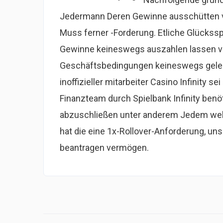
Jedermann Deren Gewinne ausschütten ve
Muss ferner -Forderung. Etliche Glücksspi
Gewinne keineswegs auszahlen lassen ve
Geschäftsbedingungen keineswegs geles
inoffizieller mitarbeiter Casino Infinity 
Finanzteam durch Spielbank Infinity benö
abzuschließen unter anderem Jedem welc
hat die eine 1x-Rollover-Anforderung, uns
beantragen vermögen.