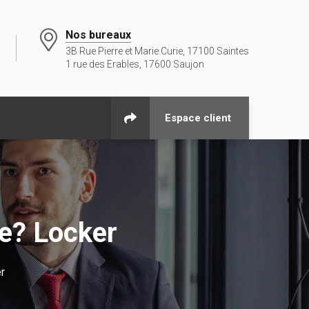
Nos bureaux
3B Rue Pierre et Marie Curie, 17100 Saintes
1 rue des Erables, 17600 Saujon
Espace client
e? Locker
r