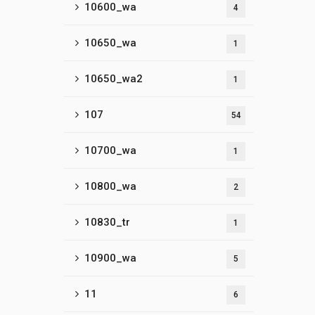
10600_wa
4
10650_wa
1
10650_wa2
1
107
54
10700_wa
1
10800_wa
2
10830_tr
1
10900_wa
5
11
6