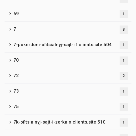
69
1
7
8
7-pokerdom-ofitsialnyj-sajt-rf.clients.site 504
1
70
1
72
2
73
1
75
1
7k-ofitsialnyj-sajt-i-zerkalo.clients.site 510
1