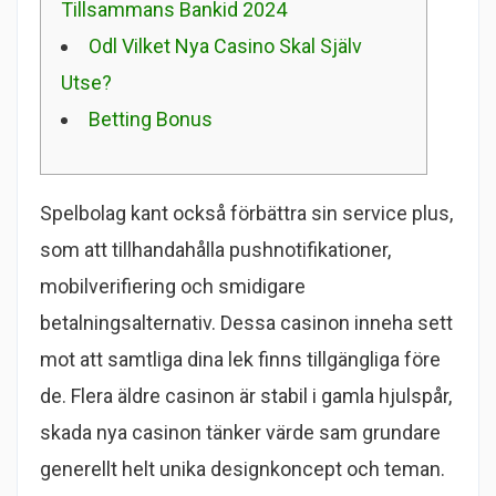
Tillsammans Bankid 2024
Odl Vilket Nya Casino Skal Själv
Utse?
Betting Bonus
Spelbolag kant också förbättra sin service plus,
som att tillhandahålla pushnotifikationer,
mobilverifiering och smidigare
betalningsalternativ. Dessa casinon inneha sett
mot att samtliga dina lek finns tillgängliga före
de.
Flera äldre casinon är stabil i gamla hjulspår,
skada nya casinon tänker värde sam grundare
generellt helt unika designkoncept och teman.