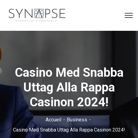
Casino Med Snabba
Uttag Alla Rappa
Casinon 2024!
Accueil
Business
Casino Med Snabba Uttag Alla Rappa Casinon 2024!