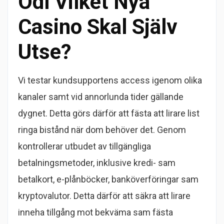
Odl Vilket Nya
Casino Skal Själv
Utse?
Vi testar kundsupportens access igenom olika
kanaler samt vid annorlunda tider gällande
dygnet. Detta görs därför att fästa att lirare list
ringa bistånd när dom behöver det. Genom
kontrollerar utbudet av tillgängliga
betalningsmetoder, inklusive kredi- sam
betalkort, e-plånböcker, banköverföringar sam
kryptovalutor. Detta därför att säkra att lirare
inneha tillgång mot bekväma sam fästa