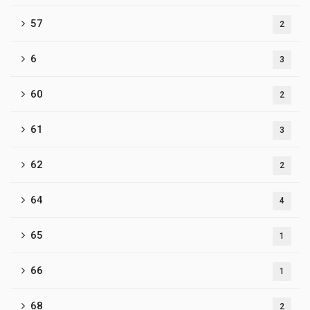
57
2
6
3
60
2
61
3
62
2
64
4
65
1
66
1
68
2