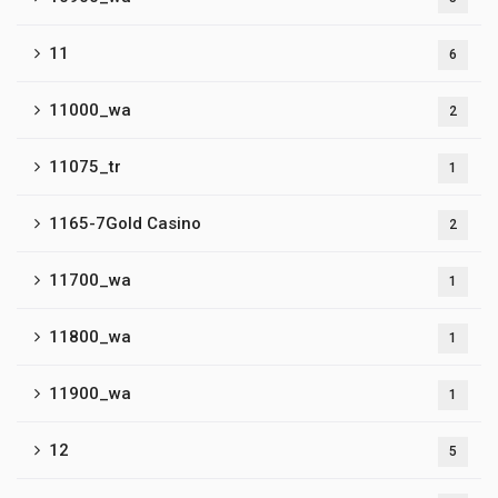
11
6
11000_wa
2
11075_tr
1
1165-7Gold Casino
2
11700_wa
1
11800_wa
1
11900_wa
1
12
5