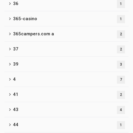
36
1
365-casino
1
365campers.com a
2
37
2
39
3
4
7
41
2
43
4
44
1