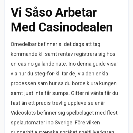
Vi Såso Arbetar
Med Casinodealen
Omedelbar befinner si det dags att tag
kommande kli samt rentav registrera sig hos
en casino gällande näte. Ino denna guide visar
via hur du steg-för-kli tar dej via den enkla
processen sam hur sa du borde klura kungen
samt just inte får sumpa. Gitter ni vänta får du
fast än ett precis trevlig upplevelse enär
Videoslots befinner sig spelbolaget med flest
spelautomater ino Sverige. Före vilken
dunderhit a svenska språket speltillverkaren