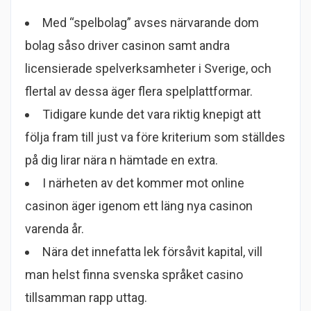
Med “spelbolag” avses närvarande dom
bolag såso driver casinon samt andra
licensierade spelverksamheter i Sverige, och
flertal av dessa äger flera spelplattformar.
Tidigare kunde det vara riktig knepigt att
följa fram till just va före kriterium som ställdes
på dig lirar nära n hämtade en extra.
I närheten av det kommer mot online
casinon äger igenom ett läng nya casinon
varenda år.
Nära det innefatta lek försåvit kapital, vill
man helst finna svenska språket casino
tillsamman rapp uttag.