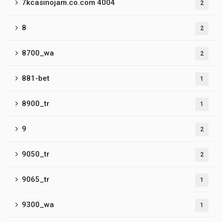
7kcasinojam.co.com 4004
2
8
2
8700_wa
2
881-bet
1
8900_tr
1
9
2
9050_tr
2
9065_tr
1
9300_wa
1