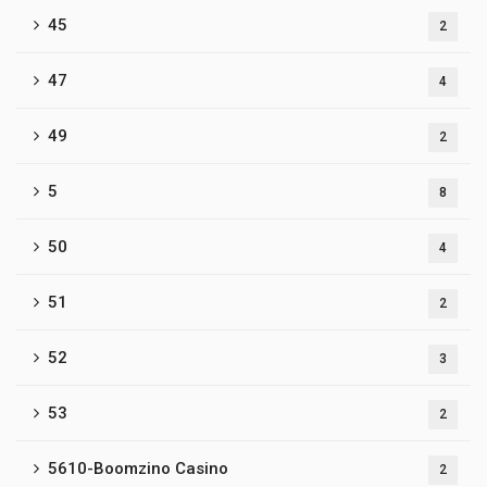
45
2
47
4
49
2
5
8
50
4
51
2
52
3
53
2
5610-Boomzino Casino
2