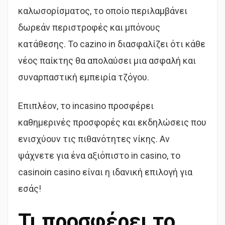
καλωσορίσματος, το οποίο περιλαμβάνει
δωρεάν περιστροφές και μπόνους
κατάθεσης. Το cazino in διασφαλίζει ότι κάθε
νέος παίκτης θα απολαύσει μια ασφαλή και
συναρπαστική εμπειρία τζόγου.
Επιπλέον, το incasino προσφέρει
καθημερινές προσφορές και εκδηλώσεις που
ενισχύουν τις πιθανότητες νίκης. Αν
ψάχνετε για ένα αξιόπιστο in casino, το
casinoin casino είναι η ιδανική επιλογή για
εσάς!
Τι προσφέρει το