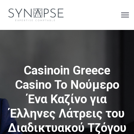
Casinoin Greece
Casino Το Νούμερο
Ένα Καζίνο για
Έλληνες Λάτρεις του
Διαδικτυακού Τζόγου