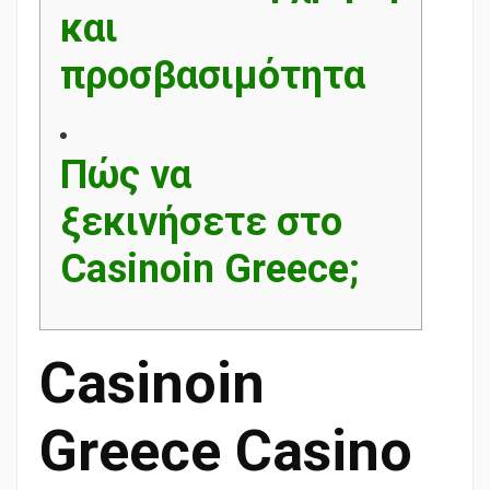
και
προσβασιμότητα
Πώς να
ξεκινήσετε στο
Casinoin Greece;
Casinoin
Greece Casino