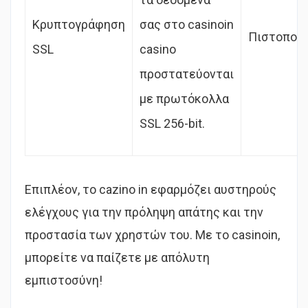
Κρυπτογράφηση
σας στο casinoin
Πιστοποιή
SSL
casino
προστατεύονται
με πρωτόκολλα
SSL 256-bit.
Επιπλέον, το cazino in εφαρμόζει αυστηρούς
ελέγχους για την πρόληψη απάτης και την
προστασία των χρηστών του. Με το casinoin,
μπορείτε να παίζετε με απόλυτη
εμπιστοσύνη!