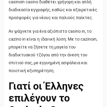
casinoin casino διαθέτει γρήγορη και απλή
διαδικασία εγγραφής, καθώς και εξαιρετικές
προσφορές για νέους και παλιούς παίκτες.
Αν ψάχνετε για ένα αξιόπιστο casino in, το
cazino in είναι η ιδανική λύση. Με το cazinoin,
μπορείτε να ζήσετε τη μαγεία του
διαδικτυακού τζόγου από την άνεση του
σπιτιού σας, με εγγυημένη ασφάλεια και
ποιοτική εξυπηρέτηση.
Γιατί οι Έλληνες
επιλέγουν το