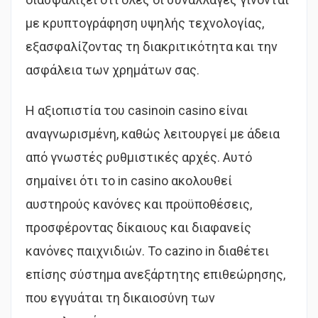
με κρυπτογράφηση υψηλής τεχνολογίας,
εξασφαλίζοντας τη διακριτικότητα και την
ασφάλεια των χρημάτων σας.
Η αξιοπιστία του casinoin casino είναι
αναγνωρισμένη, καθώς λειτουργεί με άδεια
από γνωστές ρυθμιστικές αρχές. Αυτό
σημαίνει ότι το in casino ακολουθεί
αυστηρούς κανόνες και προϋποθέσεις,
προσφέροντας δίκαιους και διαφανείς
κανόνες παιχνιδιών. Το cazino in διαθέτει
επίσης σύστημα ανεξάρτητης επιθεώρησης,
που εγγυάται τη δικαιοσύνη των