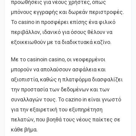
προωθήσεις για νέους χρήστες, όπως
μπόνους εγγραφής και δωρεάν περιστροφές.
Το casino in προσφέρει επίσης ένα φιλικό
περιβάλλον, ιδανικό για όσους θέλουν να
εξοικειωθούν με τα διαδικτυακά καζίνο.
Με το casinoin casino, οι νεοφερμένοι
μπορούν να απολαύσουν ασφάλεια και
αξιοπιστία, καθώς η πλατφόρμα διασφαλίζει
την προστασία των δεδομένων και των
συναλλαγών τους. Το cazino in είναι γνωστό
για την εξαιρετική του εξυπηρέτηση
πελατών, που βοηθά τους νέους παίκτες σε
κάθε βήμα.