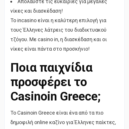
Απολαύστε τις ευκαιρίες για μεγάλες
νίκες και διασκέδαση!
Το incasino είναι η καλύτερη επιλογή για
τους Έλληνες λάτρεις του διαδικτυακού
τζόγου. Με casino in, η διασκέδαση και οι
νίκες είναι πάντα στο προσκήνιο!
Ποια παιχνίδια
προσφέρει το
Casinoin Greece;
Το Casinoin Greece είναι ένα από τα πιο
δημοφιλή online καζίνο για Έλληνες παίκτες,