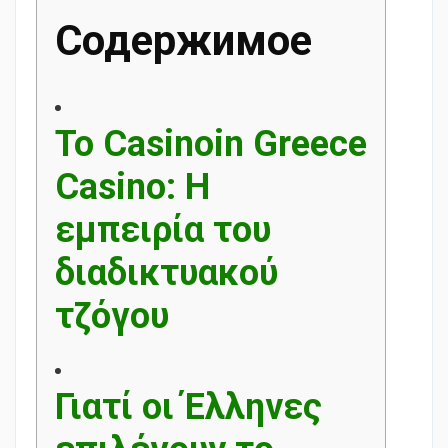
Содержимое
Το Casinoin Greece
Casino: Η
εμπειρία του
διαδικτυακού
τζόγου
Γιατί οι Έλληνες