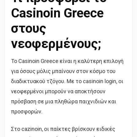
Casinoin Greece
στους
νεοφερμένους;
Το Casinoin Greece είναι η καλύτερη επιλογή
για όσους μόλις μπαίνουν στον κόσμο του
διαδικτυακού τζόγου. Με το casinoin login, οι
νεοφερμένοι μπορούν να αποκτήσουν
πρόσβαση σε μια πληθώρα παιχνιδιών και
προσφορών.
Στο cazinoin, οι παίκτες βρίσκουν ειδικές