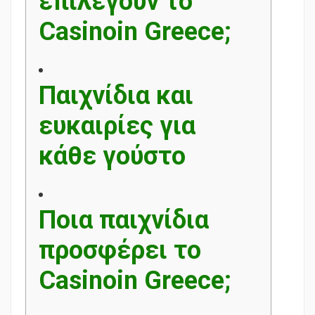
επιλέγουν το
Casinoin Greece;
Παιχνίδια και
ευκαιρίες για
κάθε γούστο
Ποια παιχνίδια
προσφέρει το
Casinoin Greece;