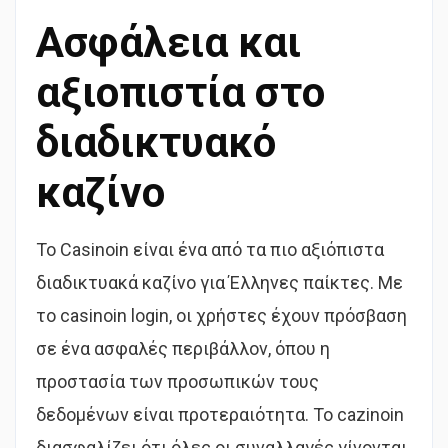
Ασφάλεια και
αξιοπιστία στο
διαδικτυακό
καζίνο
Το Casinoin είναι ένα από τα πιο αξιόπιστα
διαδικτυακά καζίνο για Έλληνες παίκτες. Με
το casinoin login, οι χρήστες έχουν πρόσβαση
σε ένα ασφαλές περιβάλλον, όπου η
προστασία των προσωπικών τους
δεδομένων είναι προτεραιότητα. Το cazinoin
διασφαλίζει ότι όλες οι συναλλαγές γίνονται