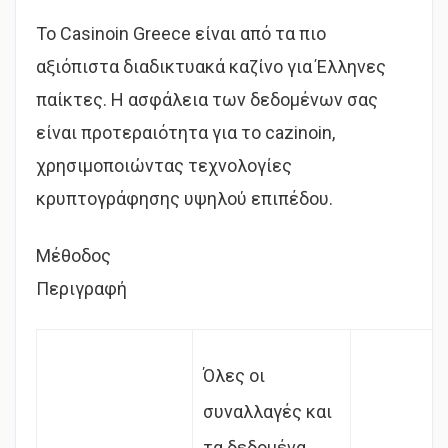
Το Casinoin Greece είναι από τα πιο
αξιόπιστα διαδικτυακά καζίνο για Έλληνες
παίκτες. Η ασφάλεια των δεδομένων σας
είναι προτεραιότητα για το cazinoin,
χρησιμοποιώντας τεχνολογίες
κρυπτογράφησης υψηλού επιπέδου.
Μέθοδος
Περιγραφή
Όλες οι
συναλλαγές και
τα δεδομένα