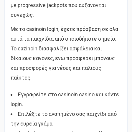
με progressive jackpots που αυξάνονται
συνεχώς.
Με το casinoin login, έχετε πρόσβαση σε όλα
αυτά τα παιχνίδια από οποιοδήποτε σημείο.
Το cazinoin διασφαλίζει ασφάλεια και
δίκαιους κανόνες, ενώ προσφέρει μπόνους
και προσφορές για νέους και παλιούς
παίκτες.
Εγγραφείτε στο casinoin casino και κάντε
login.
Επιλέξτε το αγαπημένο σας παιχνίδι από
την ευρεία γκάμα.