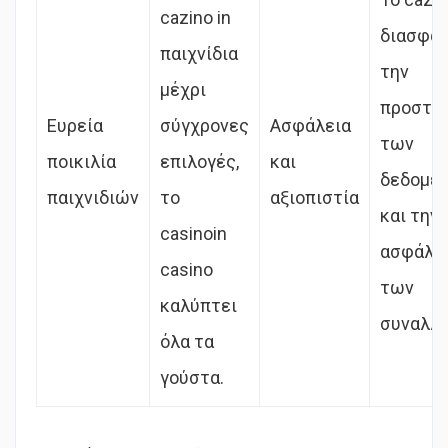
cazino in
διασφαλ
παιχνίδια
την
μέχρι
προστα
Ευρεία
σύγχρονες
Ασφάλεια
των
ποικιλία
επιλογές,
και
δεδομέ
παιχνιδιών
το
αξιοπιστία
και την
casinoin
ασφάλε
casino
των
καλύπτει
συναλλ
όλα τα
γούστα.