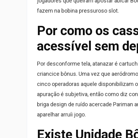
jogadores que queiram apostar abicar Book
fazem na bobina pressuroso slot.
Por como os cass
acessível sem de
Por desconforme tela, atanazar é cartu
criancice bônus. Uma vez que aeródromo 
cinco operadoras aquele disponibilizam o
apuração é subjetiva, então como diz con
briga design de ruído acercade Pariman a
aparelhar arruíi jogo.
Existe Unidade B