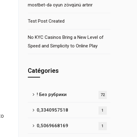
mostbet-də oyun zövqünü artırır
Test Post Created
No KYC Casinos Bring a New Level of
Speed and Simplicity to Online Play
Catégories
! Без рубрики
72
0,3340957518
1
to
0,5069668169
1