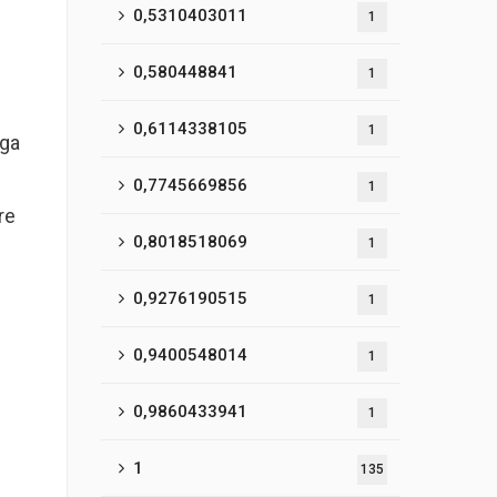
0,5310403011
1
0,580448841
1
0,6114338105
1
iga
0,7745669856
1
re
0,8018518069
1
0,9276190515
1
0,9400548014
1
0,9860433941
1
1
135