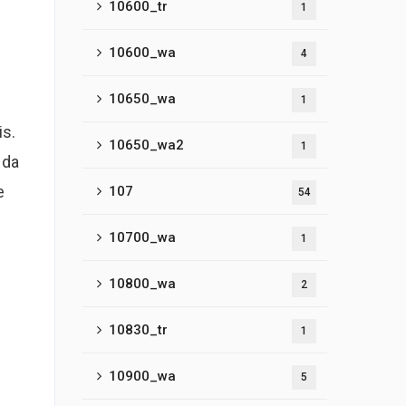
10600_tr
1
10600_wa
4
10650_wa
1
is.
10650_wa2
1
 da
e
107
54
10700_wa
1
10800_wa
2
10830_tr
1
10900_wa
5