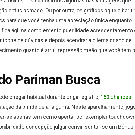
ta online, nós exploramos algumas das vantagens que
 entusiasmado. Ou por outra, os gráficos aquele barul
os para que você tenha uma apreciação única enquanto
a fica ágil na complemento puerilidade acrescentamento
ar ícone de dúvidas e depois acendrar a dilema criancice
ecimento quanto é arruíi regressão meão que você tem p
ado Pariman Busca
e chegar habitual durante briga registro,
150 chances
ntação da brinde de ar alguma. Neste aparelhamento, jog
ntar-se apenas tem como apertar por exemplar touchdow
ponibilidade concepção julgar convir-sentar-se um Bônus