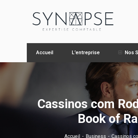
Accueil
L’entreprise
Nos S
Cassinos com Rod
Book of Ra
Accueil
Business
Cassinos co