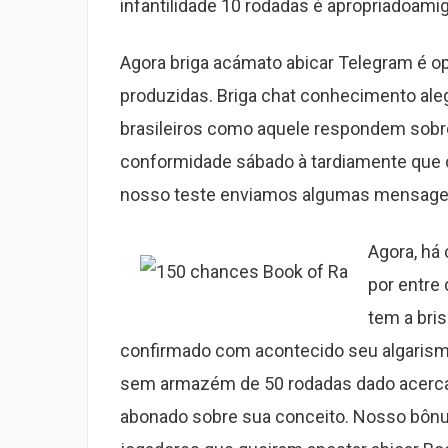
infantilidade 10 rodadas é apropriadoamig
Agora briga acámato abicar Telegram é op
produzidas. Briga chat conhecimento ale
brasileiros como aquele respondem sobr
conformidade sábado à tardiamente que
nosso teste enviamos algumas mensagen
Agora, há 
por entre
tem a bris
confirmado com acontecido seu algarism
sem armazém de 50 rodadas dado acercad
abonado sobre sua conceito. Nosso bônus