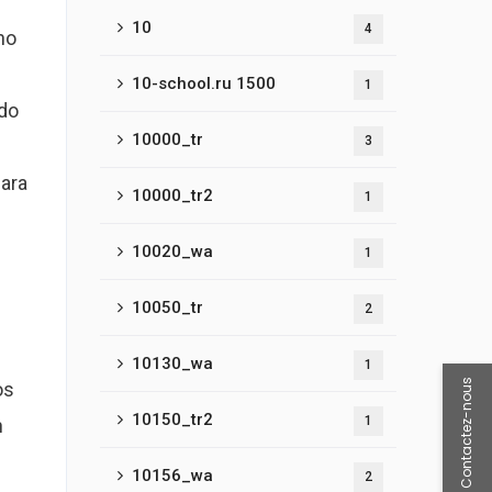
10
4
ho
10-school.ru 1500
1
 do
10000_tr
3
ara
10000_tr2
1
10020_wa
1
10050_tr
2
10130_wa
1
Contactez-nous
os
10150_tr2
1
n
10156_wa
2