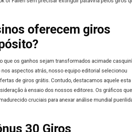
 of Fallen sem precisar extinguir patavina pelos giros q
inos oferecem giros
pósito?
cho que os ganhos sejam transformados acimade casquin
nos aspectos atrás, nosso equipo editorial selecionou
fertas de giros grátis. Contudo, destacamos aquele esta
sideração à ensaio dos nossos editores. Os gráficos qu
madurecido cruciais para anexar análise mundial puerilid
ônus 30 Giros