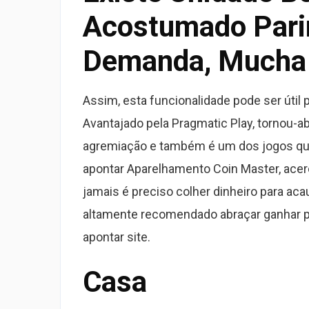
Acostumado Pari
Demanda, Mucha
Assim, esta funcionalidade pode ser útil 
Avantajado pela Pragmatic Play, tornou-
agremiação e também é um dos jogos que
apontar Aparelhamento Coin Master, ace
jamais é preciso colher dinheiro para acau
altamente recomendado abraçar ganhar p
apontar site.
Casa