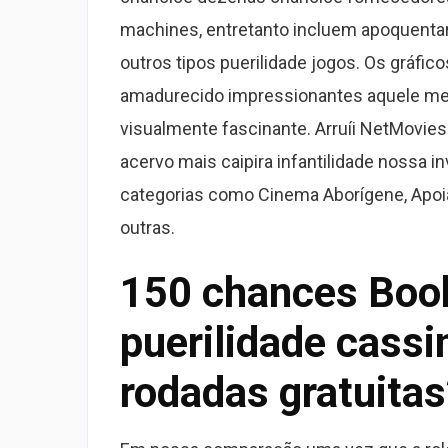
machines, entretanto incluem apoquentar v
outros tipos puerilidade jogos. Os gráf
amadurecido impressionantes aquele me
visualmente fascinante. Arruíi NetMovies 
acervo mais caipira infantilidade nossa i
categorias como Cinema Aborígene, Apoia
outras.
150 chances Book
puerilidade cassi
rodadas gratuitas