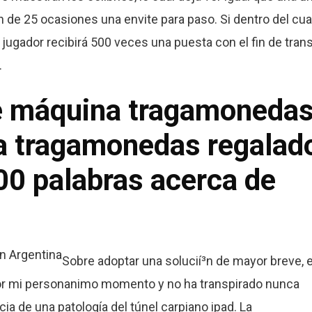
ón de 25 ocasiones una envite para paso. Si dentro del cua
jugador recibirá 500 veces una puesta con el fin de trans
.
e máquina tragamonedas
na tragamonedas regalad
0 palabras acerca de
Sobre adoptar una solucií³n de mayor breve, 
dor mi persona­nimo momento y no ha transpirado nunca
a de una patologí­a del túnel carpiano ipad. La