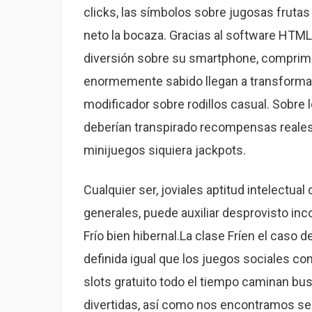
clicks, las símbolos sobre jugosas frutas 
neto la bocaza. Gracias al software HTML
diversión sobre su smartphone, comprimi
enormemente sabido llegan a transformar
modificador sobre rodillos casual. Sobre
deberían transpirado recompensas reale
minijuegos siquiera jackpots.
Cualquier ser, joviales aptitud intelectua
generales, puede auxiliar desprovisto inc
Frí­o bien hibernal.La clase Frí­en el cas
definida igual que los juegos sociales c
slots gratuito todo el tiempo caminan bus
divertidas, así­ como nos encontramos se