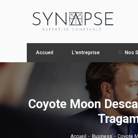
Accueil
L’entreprise
Nos S
Coyote Moon Descarg
Tragam
Accueil
Business
Coyote Mo