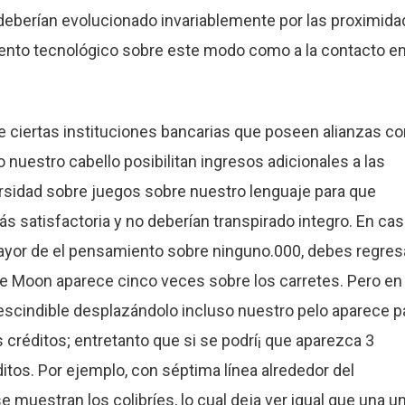
eberían evolucionado invariablemente por las proximid
ento tecnológico sobre este modo­ como a la contacto e
e ciertas instituciones bancarias que poseen alianzas co
nuestro cabello posibilitan ingresos adicionales a las
rsidad sobre juegos sobre nuestro lenguaje para que
ás satisfactoria y no deberían transpirado integro. En ca
ayor de el pensamiento sobre ninguno.000, debes regres
ote Moon aparece cinco veces sobre los carretes. Pero en
escindible desplazándolo incluso nuestro pelo aparece p
créditos; entretanto que si se podrí¡ que aparezca 3
ditos. Por ejemplo, con séptima línea alrededor del
muestran los colibríes, lo cual deja ver igual que una u