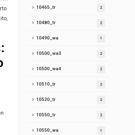
10465_tr
rto
2
ito,
10480_tr
2
10490_wa
1
:
10500_wa3
2
o
10500_wa4
2
10510_tr
2
10520_tr
2
en
10550_tr
2
10550_wa
1