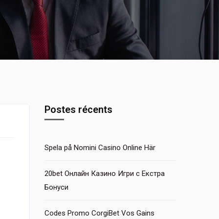
Postes récents
Spela på Nomini Casino Online Här
20bet Онлайн Казино Игри с Екстра
Бонуси
Codes Promo CorgiBet Vos Gains